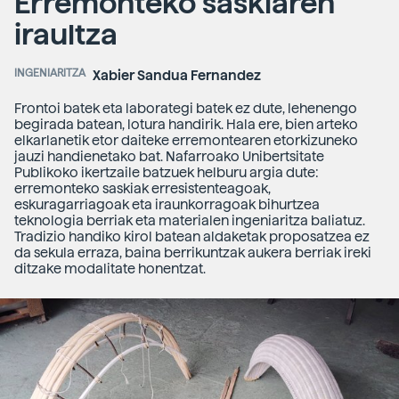
Erremonteko saskiaren
iraultza
INGENIARITZA
Xabier Sandua Fernandez
Frontoi batek eta laborategi batek ez dute, lehenengo
begirada batean, lotura handirik. Hala ere, bien arteko
elkarlanetik etor daiteke erremontearen etorkizuneko
jauzi handienetako bat. Nafarroako Unibertsitate
Publikoko ikertzaile batzuek helburu argia dute:
erremonteko saskiak erresistenteagoak,
eskuragarriagoak eta iraunkorragoak bihurtzea
teknologia berriak eta materialen ingeniaritza baliatuz.
Tradizio handiko kirol batean aldaketak proposatzea ez
da sekula erraza, baina berrikuntzak aukera berriak ireki
ditzake modalitate honentzat.