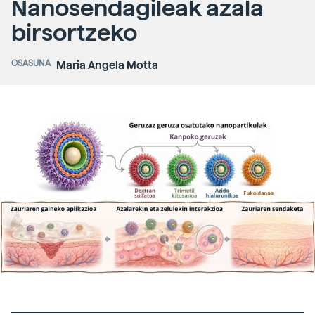
Nanosendagileak azala
birsortzeko
OSASUNA
Maria Angela Motta