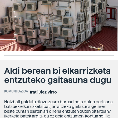
Aldi berean bi elkarrizketa
entzuteko gaitasuna dugu
KOMUNIKAZIOA
Irati Diez Virto
Noizbait galdetu diozu zeure buruari nola duten pertsona
batzuek elkarrizketa bat jarraitzeko gaitasuna gelaren
beste puntan esaten ari direna entzuten duten bitartean?
Ikerketa batek argitu du ez dela entzumen-kontua soilik;