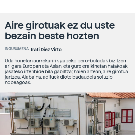
Aire girotuak ez du uste
bezain beste hozten
INGURUMENA
Irati Diez Virto
Uda honetan aurrekaririk gabeko bero-boladak bizitzen
ari gara Europan eta Asian, eta gure eraikinetan halakoak
jasateko irtenbide bila gabiltza; haien artean, aire girotua
jartzea. Alabaina, adituek diote badaudela soluzio
hobeagoak.