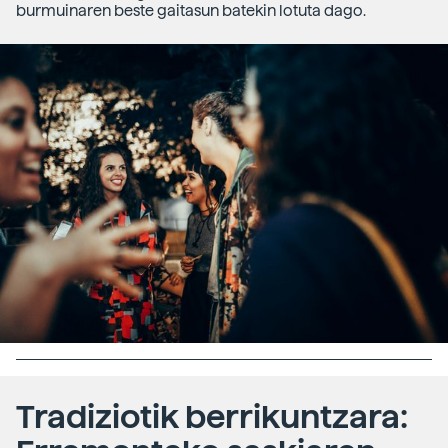
burmuinaren beste gaitasun batekin lotuta dago.
Tradiziotik berrikuntzara: