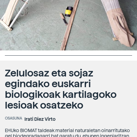
Zelulosaz eta sojaz
egindako euskarri
biologikoak kartilagoko
lesioak osatzeko
OSASUNA
Irati Diez Virto
EHUko BIOMAT taldeak material naturaletan oinarritutako
gel biodegradagarri bat garatu du, ehunen ingeniaritzan