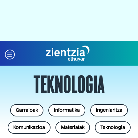
TEKNOLOGIA
Garraioak
Informatika
Ingeniaritza
Komunikazioa
Materialak
Teknologia