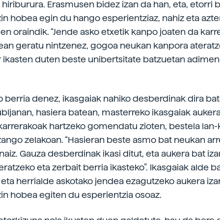
hiriburura. Erasmusen bidez izan da han, eta, etorri b
zin hobea egin du hango esperientziaz, nahiz eta azte
en oraindik. “Jende asko etxetik kanpo joaten da karre
xean geratu nintzenez, gogoa neukan kanpora ateratz
r ikasten duten beste unibertsitate batzuetan adimen a
rlo berria denez, ikasgaiak nahiko desberdinak dira ba
ubljanan, hasiera batean, masterreko ikasgaiak aukera
karrerakoak hartzeko gomendatu zioten, bestela lan-
zango zelakoan. “Hasieran beste asmo bat neukan arr
 naiz. Gauza desberdinak ikasi ditut, eta aukera bat iza
ratzeko eta zerbait berria ikasteko”. Ikasgaiak alde ba
 eta herrialde askotako jendea ezagutzeko aukera iza
zin hobea egiten du esperientzia osoaz.