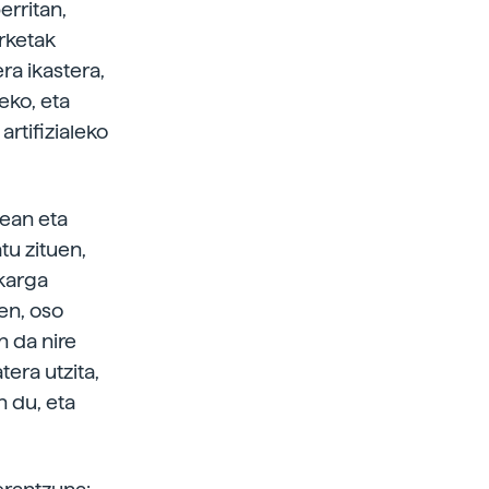
erritan,
rketak
ra ikastera,
eko, eta
rtifizialeko
tean eta
tu zituen,
karga
en, oso
n da nire
tera utzita,
n du, eta