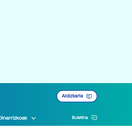
Aldizkaria
Oinarrizkoak
Buletina