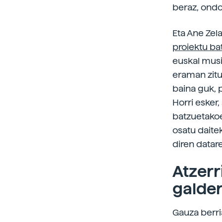
beraz, ondo
Eta Ane Zel
proiektu ba
euskal musi
eraman zituz
baina guk, 
Horri esker,
batzuetakoe
osatu daite
diren datar
Atzerr
galde
Gauza berri