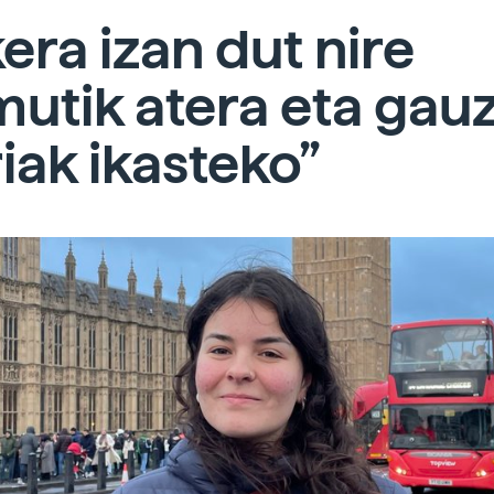
era izan dut nire
utik atera eta gau
iak ikasteko”