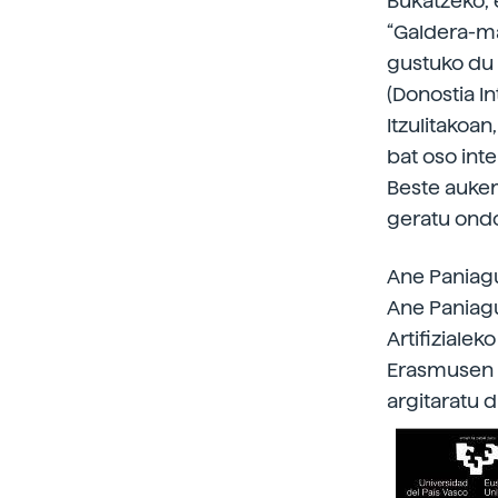
Bukatzeko, 
“Galdera-mar
gustuko du 
(Donostia In
Itzulitakoa
bat oso int
Beste auker
geratu ondo
Ane Paniagu
Ane Paniagu
Artifizialek
Erasmusen b
argitaratu d