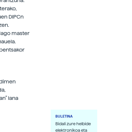
erantzuna:
terako,
tuen DIPCn
zen.
adago master
nauela.
 pentsakor
Adimen
da,
an” lana
BULETINA
Bidali zure helbide
elektronikoa eta