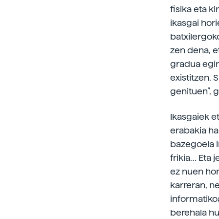
fisika eta k
ikasgai hori
batxilergok
zen dena, e
gradua egin
existitzen. 
genituen”, 
Ikasgaiek e
erabakia ha
bazegoela i
frikia… Eta 
ez nuen horr
karreran, n
informatiko
berehala hu