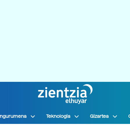
Ingurumena
Teknologia
Gizartea