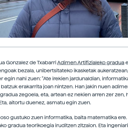
a Gonzalez de Txabarri
Adimen Artifizialeko gradua
e
ngoak bezala, unibertsitateko ikasketak aukeratzean
r egin nahi zuen: “Ate irekien jardunaldian, informati
a batzuk erakarrita joan nintzen. Han jakin nuen adim
o gradua zegoela, eta, artean ez nekien arren zer zen,
 Eta, aitortu duenez, asmatu egin zuen.
 oso gustuko zuen informatika, baita matematika ere.
o gradua teorikoegia iruditzen zitzaion. Eta ingeniar