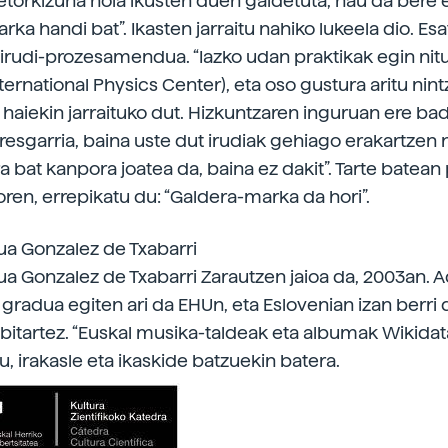
etorkizuna nola ikusten duen galdetuta, hau da bere 
ka handi bat”. Ikasten jarraitu nahiko lukeela dio. Esa
irudi-prozesamendua. “Iazko udan praktikak egin ni
ternational Physics Center), eta oso gustura aritu nint
n, haiekin jarraituko dut. Hizkuntzaren inguruan ere b
eresgarria, baina uste dut irudiak gehiago erakartzen 
a bat kanpora joatea da, baina ez dakit”. Tarte batean
ren, errepikatu du: “Galdera-marka da hori”.
a Gonzalez de Txabarri
a Gonzalez de Txabarri Zarautzen jaioa da, 2003an. 
o gradua egiten ari da EHUn, eta Eslovenian izan berri 
itartez. “Euskal musika-taldeak eta albumak Wikidat
u, irakasle eta ikaskide batzuekin batera.