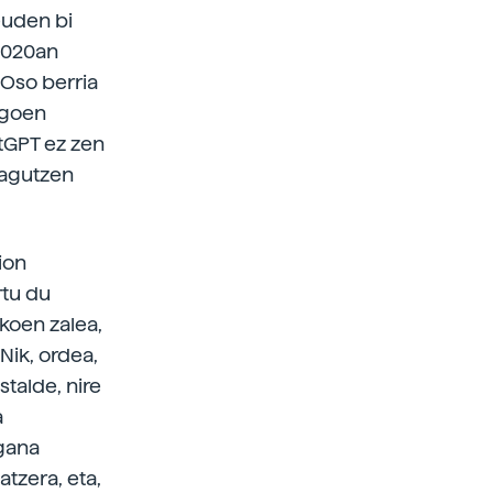
zeuden bi
 2020an
 Oso berria
egoen
tGPT ez zen
ezagutzen
ion
rtu du
koen zalea,
“Nik, ordea,
stalde, nire
a
ugana
tzera, eta,