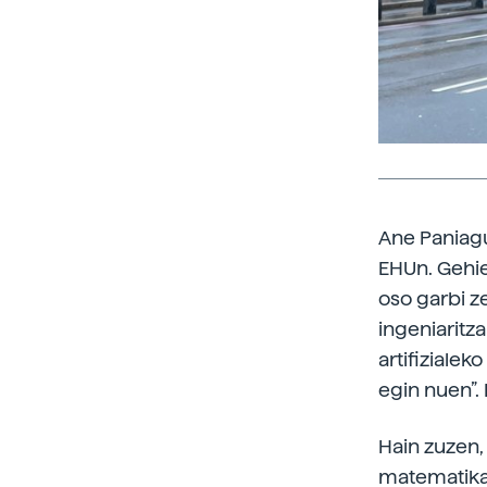
Ane Paniagu
EHUn. Gehie
oso garbi ze
ingeniaritz
artifizialek
egin nuen”.
Hain zuzen,
matematikak