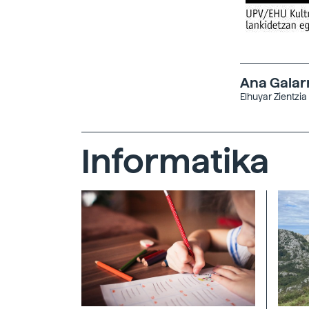
Ana Galar
Elhuyar Zientzia
Informatika