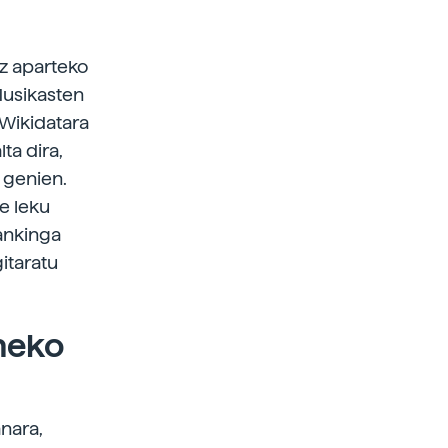
ez aparteko
Musikasten
Wikidatara
ta dira,
 genien.
te leku
rankinga
itaratu
uneko
nara,