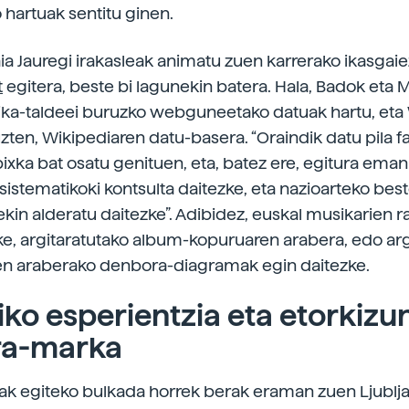
 hartuak sentitu ginen.
aia Jauregi irakasleak animatu zuen karrerako ikasgai
t
egitera, beste bi lagunekin batera. Hala, Badok eta 
ka-taldeei buruzko webguneetako datuak hartu, eta 
ten, Wikipediaren datu-basera. “Oraindik datu pila fal
pixka bat osatu genituen, eta, batez ere, egitura eman
 sistematikoki kontsulta daitezke, eta nazioarteko bes
kin alderatu daitezke”. Adibidez, euskal musikarien 
ke, argitaratutako album-kopuruaren arabera, edo arg
en araberako denbora-diagramak egin daitezke.
iko esperientzia eta etorkiz
ra-marka
ak egiteko bulkada horrek berak eraman zuen Ljublja