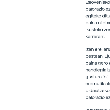
Esloveniako 
balorazio e
egiteko ditu
baina ni et
ikusteko ze
karreran”.
Izan ere, a
bestean. Lj
baina gero 
handiegia i
gustura ibil
eremutik ate
bidaiatzeko
balorazio e