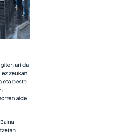
giten ari da
, ez zeukan
ka eta beste
en
 horren alde
 Baina
itzetan