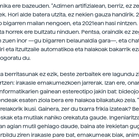
imika ere bazeuden. “Adimen artifizialean, berriz, ez 
ek. Hori alde batera utzita, ez nekien gauza handirik.
o bigarren mailan nengoen, eta 2021ean hasi nintzen.
ta horrek ere bultzatu ninduen. Pentsa, oraindik ez z
 zuen inor —gu bigarren belaunaldia gara—, eta cha
Siri eta itzultzaile automatikoa eta halakoak bakarrik 
gogoratu du.
ta berritasunak ez ezik, beste zerbaitek ere lagundu z
rtzen: irakasle emakumezkoen jarrerak. Izan ere, ona
nformatikarien gainean estereotipo jakin bat: bideojo
jendeak esaten ziola bera ere halakoa bilakatuko zela. 
elakorik ikusi. Gainera, zer du txarra frikia izateak? Be
eskak eta mutilak nahiko orekatuta gaude. Ingeniaritz
an agian mutil gehiago daude, baina ate irekietan g
rbildu ziren irakasle pare bat, emakumeak biak, anima