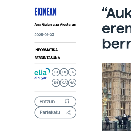
EKINEAN
“Auk
erem
Ana Galarraga Aiestaran
2025-01-03
berr
INFORMATIKA
BERDINTASUNA
EU
ES
FR
EN
CA
GA
Partekatu