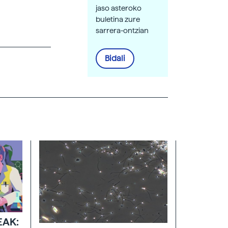
jaso asteroko
buletina zure
sarrera-ontzian
Bidali
EAK: