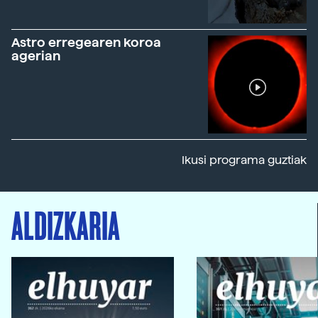
Astro erregearen koroa
agerian
Ikusi programa guztiak
ALDIZKARIA