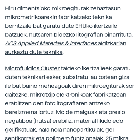
Hiru dimentsioko mikroegiturak zehaztasun
mikrometrikoarekin fabrikatzeko teknika
berritzaile bat garatu dute EHUko ikertzaile
batzuek, hutsaren bidezko litografian oinarrituta.
ACS Applied Materials & Interfaces
aldizkarian
aurkeztu dute teknika
.
Microfluidics Cluster
taldeko ikertzaileek garatu
duten teknikari esker, substratu lau batean giza
ile bat baino meheagoak diren mikroegiturak sor
daitezke, mikrotxip elektronikoak fabrikatzean
erabiltzen den fotolitografiaren antzeko
bereizmena lortuz. Molde malguak eta presio
negatiboa (hutsa) erabiliz, material likido edo
gelifikatuak, hala nola nanopartikulak, gel
sentikorrak eta polimero funtzionalak, 25 mikra