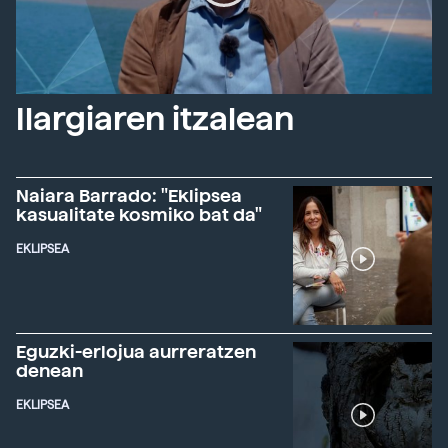
Ilargiaren itzalean
Naiara Barrado: "Eklipsea
kasualitate kosmiko bat da"
EKLIPSEA
Eguzki-erlojua aurreratzen
denean
EKLIPSEA