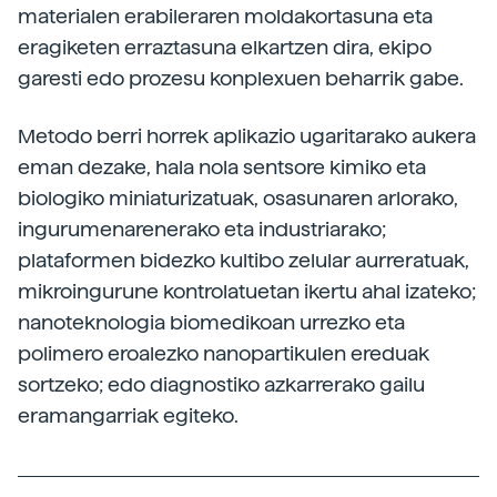
materialen erabileraren moldakortasuna eta
eragiketen erraztasuna elkartzen dira, ekipo
garesti edo prozesu konplexuen beharrik gabe.
Metodo berri horrek aplikazio ugaritarako aukera
eman dezake, hala nola sentsore kimiko eta
biologiko miniaturizatuak, osasunaren arlorako,
ingurumenarenerako eta industriarako;
plataformen bidezko kultibo zelular aurreratuak,
mikroingurune kontrolatuetan ikertu ahal izateko;
nanoteknologia biomedikoan urrezko eta
polimero eroalezko nanopartikulen ereduak
sortzeko; edo diagnostiko azkarrerako gailu
eramangarriak egiteko.