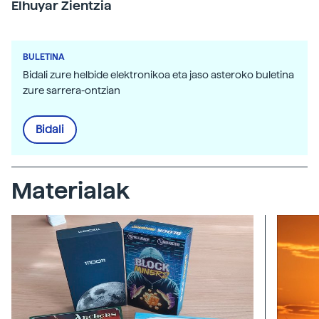
Elhuyar Zientzia
BULETINA
Bidali zure helbide elektronikoa eta jaso asteroko buletina
zure sarrera-ontzian
Bidali
Materialak