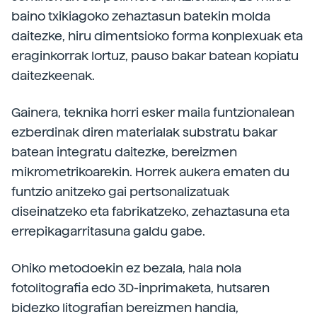
baino txikiagoko zehaztasun batekin molda
daitezke, hiru dimentsioko forma konplexuak eta
eraginkorrak lortuz, pauso bakar batean kopiatu
daitezkeenak.
Gainera, teknika horri esker maila funtzionalean
ezberdinak diren materialak substratu bakar
batean integratu daitezke, bereizmen
mikrometrikoarekin. Horrek aukera ematen du
funtzio anitzeko gai pertsonalizatuak
diseinatzeko eta fabrikatzeko, zehaztasuna eta
errepikagarritasuna galdu gabe.
Ohiko metodoekin ez bezala, hala nola
fotolitografia edo 3D-inprimaketa, hutsaren
bidezko litografian bereizmen handia,