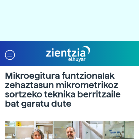
Mikroegitura funtzionalak
zehaztasun mikrometrikoz
sortzeko teknika berritzaile
bat garatu dute