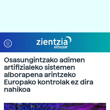
Osasungintzako adimen
artifizialeko sistemen
alborapena arintzeko
Europako kontrolak ez dira
nahikoa