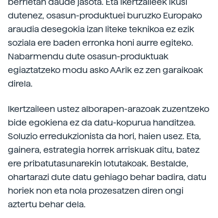
berrietan daude jasota. Eta ikertzaileek ikusi
dutenez, osasun-produktuei buruzko Europako
araudia desegokia izan liteke teknikoa ez ezik
soziala ere baden erronka honi aurre egiteko.
Nabarmendu dute osasun-produktuak
egiaztatzeko modu asko AArik ez zen garaikoak
direla.
Ikertzaileen ustez alborapen-arazoak zuzentzeko
bide egokiena ez da datu-kopurua handitzea.
Soluzio erredukzionista da hori, haien usez. Eta,
gainera, estrategia horrek arriskuak ditu, batez
ere pribatutasunarekin lotutakoak. Bestalde,
ohartarazi dute datu gehiago behar badira, datu
horiek non eta nola prozesatzen diren ongi
aztertu behar dela.