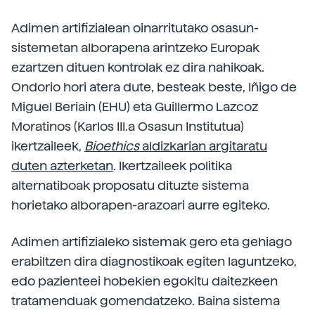
Adimen artifizialean oinarritutako osasun-
sistemetan alborapena arintzeko Europak
ezartzen dituen kontrolak ez dira nahikoak.
Ondorio hori atera dute, besteak beste, Iñigo de
Miguel Beriain (EHU) eta Guillermo Lazcoz
Moratinos (Karlos III.a Osasun Institutua)
ikertzaileek,
Bioethics
aldizkarian argitaratu
duten azterketan
. Ikertzaileek politika
alternatiboak proposatu dituzte sistema
horietako alborapen-arazoari aurre egiteko.
Adimen artifizialeko sistemak gero eta gehiago
erabiltzen dira diagnostikoak egiten laguntzeko,
edo pazienteei hobekien egokitu daitezkeen
tratamenduak gomendatzeko. Baina sistema