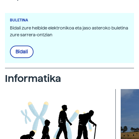
BULETINA
Bidali zure helbide elektronikoa eta jaso asteroko buletina
zure sarrera-ontzian
Bidali
Informatika