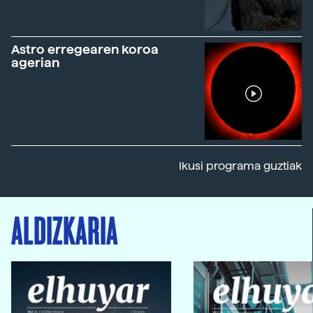
Astro erregearen koroa
agerian
Ikusi programa guztiak
ALDIZKARIA