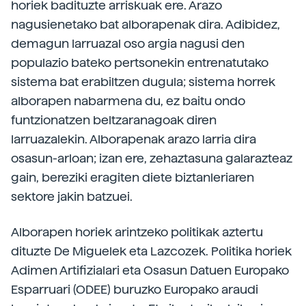
horiek badituzte arriskuak ere. Arazo
nagusienetako bat alborapenak dira. Adibidez,
demagun larruazal oso argia nagusi den
populazio bateko pertsonekin entrenatutako
sistema bat erabiltzen dugula; sistema horrek
alborapen nabarmena du, ez baitu ondo
funtzionatzen beltzaranagoak diren
larruazalekin. Alborapenak arazo larria dira
osasun-arloan; izan ere, zehaztasuna galarazteaz
gain, bereziki eragiten diete biztanleriaren
sektore jakin batzuei.
Alborapen horiek arintzeko politikak aztertu
dituzte De Miguelek eta Lazcozek. Politika horiek
Adimen Artifizialari eta Osasun Datuen Europako
Esparruari (ODEE) buruzko Europako araudi