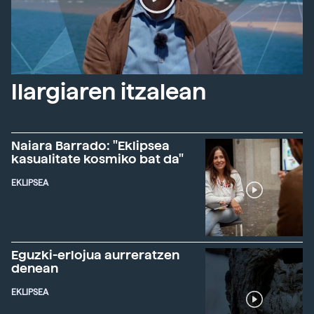
Ilargiaren itzalean
Naiara Barrado: "Eklipsea
kasualitate kosmiko bat da"
EKLIPSEA
Eguzki-erlojua aurreratzen
denean
EKLIPSEA