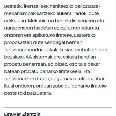
Bestetik, ikertzaileek nahitaezko balioztatze-
mekanismoak sartzeko aukera iradoki dute
artikuluan. Mekanismo horiek diseinuaren eta
garapenaren faseetan ez ezik, merkaturatu
ondoren ere aplikatuko lirateke. Esaterako,
proposatzen dute sendagai berrien
funtzionamendua eskala txikian probatzen den
bezalaxe, AA sistemak ere, eskala handian
probatu beharrean, adibidez, ospitale bakar
batean probatu beharko liratekeela. Eta
funtzionatzen dutela, seguruak direla eta abar
ikusi ondoren, orduan zabaldu beharko lirateke
beste toki batzuetara.
Elhuyar Zientzia