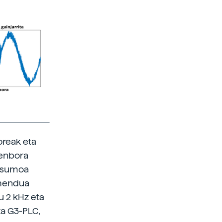
oreak eta
denbora
ntsumoa
amendua
u 2 kHz eta
ta G3-PLC,