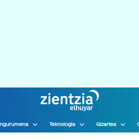
Ingurumena
Teknologia
Gizartea