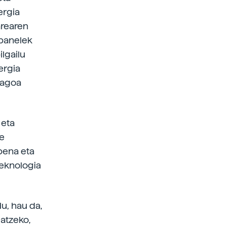
ergia
arearen
-panelek
lgailu
ergia
iagoa
 eta
re
pena eta
teknologia
u, hau da,
atzeko,