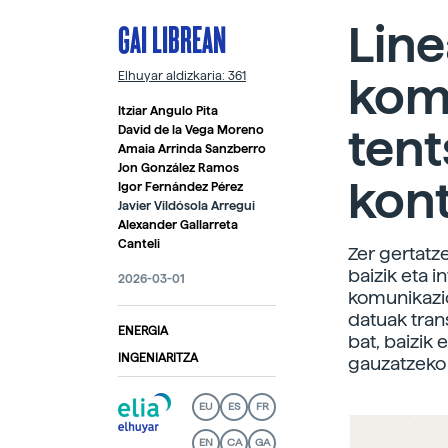
GAI LIBREAN
Line
kom
Elhuyar aldizkaria: 361
Itziar Angulo Pita
tent
David de la Vega Moreno
Amaia Arrinda Sanzberro
Jon González Ramos
kont
Igor Fernández Pérez
Javier Vildósola Arregui
Alexander Gallarreta
Canteli
Zer gertatze
baizik eta i
2026-03-01
komunikazio
datuak tran
ENERGIA
bat, baizik
INGENIARITZA
gauzatzeko 
EU
ES
FR
EN
CA
GA