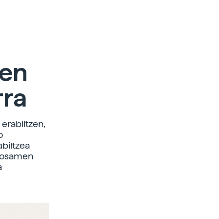
oen
rra
 erabiltzen,
o
abiltzea
oposamen
a