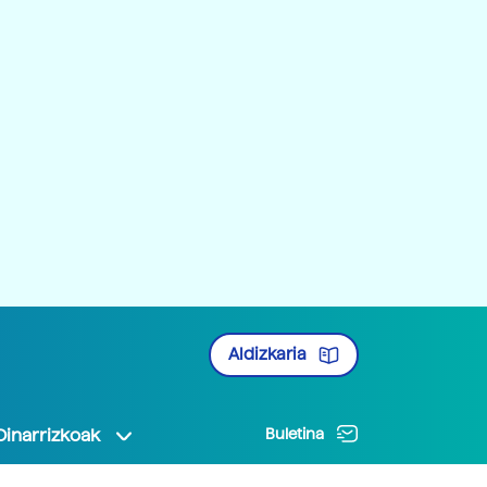
Aldizkaria
Oinarrizkoak
Buletina