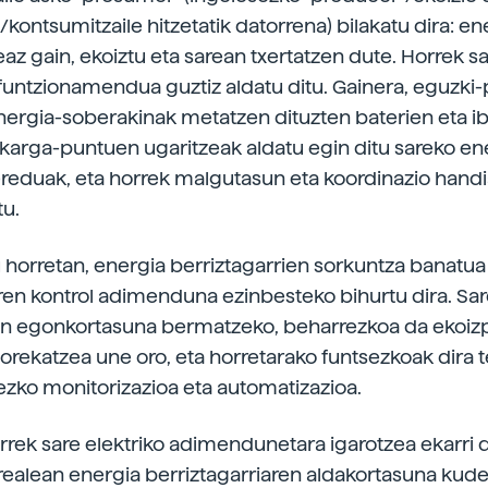
kontsumitzaile hitzetatik datorrena) bilakatu dira: en
az gain, ekoiztu eta sarean txertatzen dute. Horrek s
 funtzionamendua guztiz aldatu ditu. Gainera, eguzki
nergia-soberakinak metatzen dituzten baterien eta ibi
 karga-puntuen ugaritzeak aldatu egin ditu sareko en
reduak, eta horrek malgutasun eta koordinazio hand
tu.
 horretan, energia berriztagarrien sorkuntza banatua
n kontrol adimenduna ezinbesteko bihurtu dira. Sa
en egonkortasuna bermatzeko, beharrezkoa da ekoiz
rekatzea une oro, eta horretarako funtsezkoak dira 
ezko monitorizazioa eta automatizazioa.
rrek sare elektriko adimendunetara igarotzea ekarri d
ealean energia berriztagarriaren aldakortasuna kude