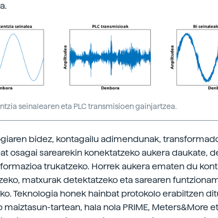
a.
ntzia seinalearen eta PLC transmisioen gainjartzea.
giaren bidez, kontagailu adimendunak, transformad
at osagai sarearekin konektatzeko aukera daukate, 
nformazioa trukatzeko. Horrek aukera ematen du ko
zeko, matxurak detektatzeko eta sarearen funtzion
ko. Teknologia honek hainbat protokolo erabiltzen dit
 maiztasun-tartean, hala nola PRIME, Meters&More e