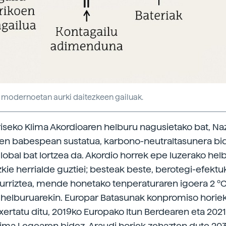
o modernoetan aurki daitezkeen gailuak.
iseko Klima Akordioaren helburu nagusietako bat, Na
en babespean sustatua, karbono-neutraltasunera bi
obal bat lortzea da. Akordio horrek epe luzerako hel
zkie herrialde guztiei; besteak beste, berotegi-efekt
rriztea, mende honetako tenperaturaren igoera 2 ºC
elburuarekin. Europar Batasunak konpromiso horiek
xertatu ditu, 2019ko Europako Itun Berdearen eta 202
ima Legearen bidez. Araudi horiek zehazten dute 20