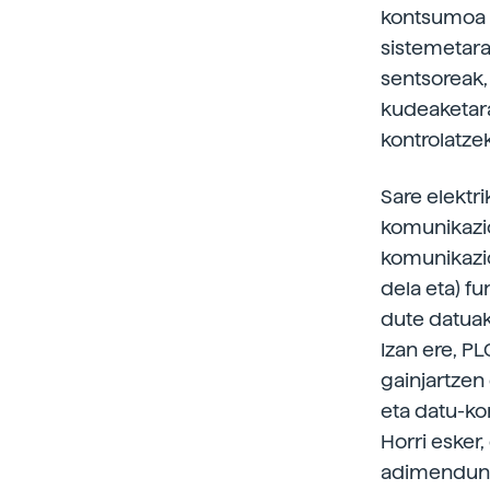
kontsumoa o
sistemetara
sentsoreak,
kudeaketara
kontrolatze
Sare elektr
komunikazio
komunikazio
dela eta) f
dute datuak 
Izan ere, P
gainjartzen 
eta datu-ko
Horri esker
adimendunen