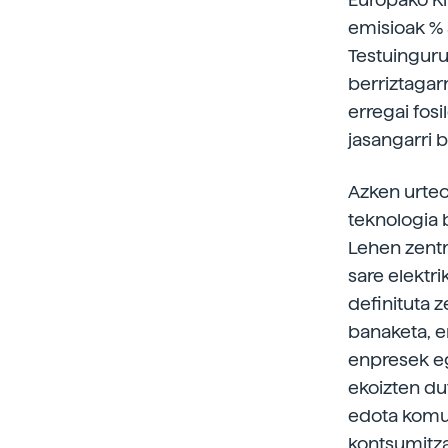
emisioak % 
Testuinguru
berriztagar
erregai fos
jasangarri 
Azken urteot
teknologia b
Lehen zentr
sare elektr
definituta z
banaketa, e
enpresek eg
ekoizten du
edota komun
kontsumitza