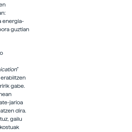
ren
an:
a energia-
bora guztian
go
cation
”
 erabiltzen
ririk gabe.
inean
ate-jarioa
atzen dira.
uz, gailu
­kostuak