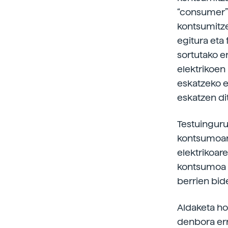
“consumer”/
kontsumitze
egitura eta
sortutako e
elektrikoen
eskatzeko e
eskatzen di
Testuinguru
kontsumoare
elektrikoar
kontsumoa o
berrien bid
Aldaketa ho
denbora err