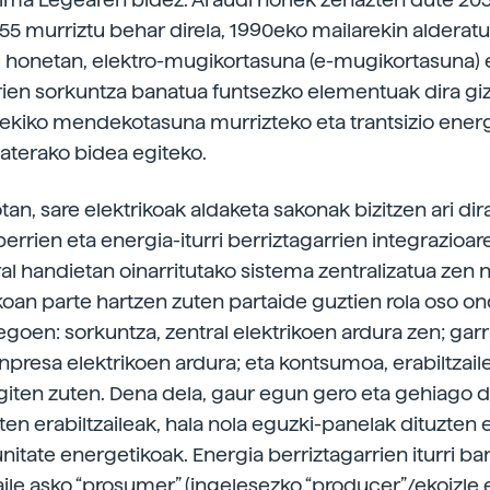
55 murriztu behar direla, 1990eko mailarekin alderatu
 honetan, elektro-mugikortasuna (e-mugikortasuna) 
rien sorkuntza banatua funtsezko elementuak dira gi
ilekiko mendekotasuna murrizteko eta trantsizio ener
baterako bidea egiteko.
an, sare elektrikoak aldaketa sakonak bizitzen ari dira
errien eta energia-­iturri berriztagarrien integrazioa
al handietan oinarritutako sistema zentralizatua zen 
ikoan parte hartzen zuten partaide guztien rola oso o
egoen: sorkuntza, zentral elektrikoen ardura zen; garr
npresa elektrikoen ardura; eta kontsumoa, erabiltzail
iten zuten. Dena dela, gaur egun gero eta gehiago d
ten erabiltzaileak, hala nola eguzki-panelak dituzten 
itate energetikoak. Energia berriztagarrien iturri b
ile asko “prosumer” (ingelesezko “producer”/ekoizle 