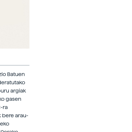
zio Batuen
deratutako
buru argiak
uko gasen
-ra
 bere arau-
1eko
30erako