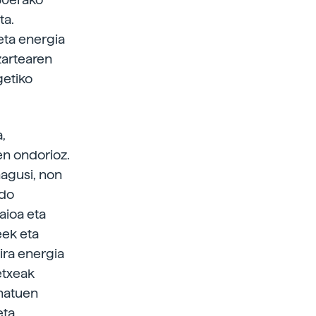
ta.
eta energia
zartearen
getiko
,
ren ondorioz.
nagusi, non
ndo
aioa eta
eek eta
ira energia
etxeak
anatuen
eta