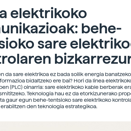
a elektrikoko
unikazioak: behe-
sioko sare elektrik
rolaren bizkarrezu
n da sare elektrikoa ez bada soilik energia banatzeko
nformazioa bidaltzeko ere bai? Hori da linea elektrikok
en (PLC) oinarria: sare elektrikoko kable berberak er
smititzeko. Teknologia hau ez da etorkizunerako pr
 eta gaur egun behe-tentsioko sare elektrikoko kontrol
erabiltzen den teknologia estrategikoa.