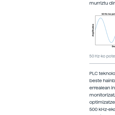
murriztu dir
50 Hz-ko pote
PLC teknolo
beste hainb
errealean i
monitorizat
optimizatze
500 kHz-eko