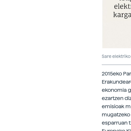
Sare elektrik
2015eko Par
Erakundear
ekonomia gl
ezartzen di
emisioak mu
mugatzeko h
esparruan t
Europako Kl