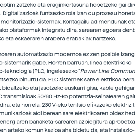
ptimizatzeko eta eraginkortasuna hobetzeko gai di
. Digitalizazioak funtsezko rola izan du prozesu honet
 monitorizazio-sistemak, kontagailu adimendunak et
ko plataformak integratu dira, sarearen egoera den
ko eta eskaeraren arabera erabakiak hartzeko.
ikoaren automatizazio modernoa ez zen posible izan
-sistemarik gabe. Horren barruan, linea elektrikoko
-­teknologia (PLC, ingelesezko “
Power Line Communi
untsezko bihurtu da. PLC sistemek sare elektrikoa bera
bidaltzeko eta jasotzeko euskarri gisa, kable gehigar
LC transmisioak 50/60 Hz-ko potentzia-seinalearen ga
dira, eta horrela, 230 V-eko tentsio efikazeko elektrizit
munikazioak aldi berean sare elektrikoaren bidez hed
, energiaren banaketa-sarearen azpiegitura aprobetxat
 arteko komunikazioa ahalbidetu da, eta instalazio-