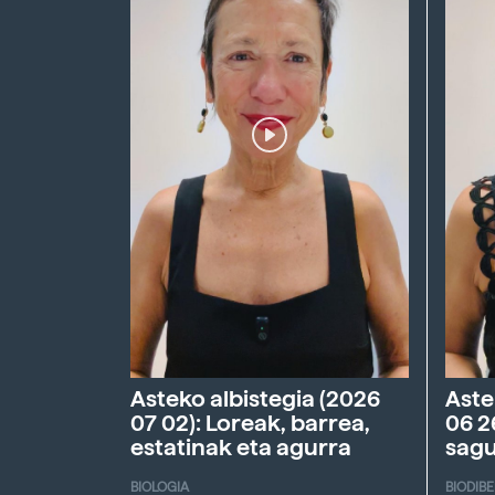
Asteko albistegia (2026
Aste
07 02): Loreak, barrea,
06 2
estatinak eta agurra
sagu
BIOLOGIA
BIODIB