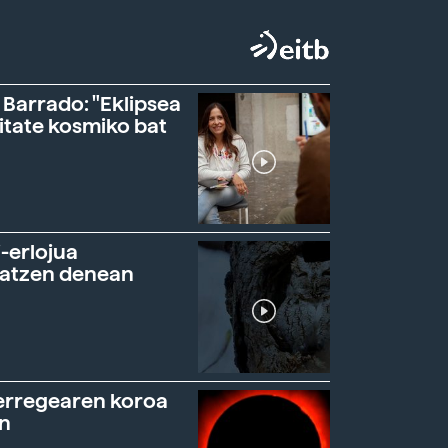
 Barrado: "Eklipsea
itate kosmiko bat
-erlojua
ratzen denean
erregearen koroa
n