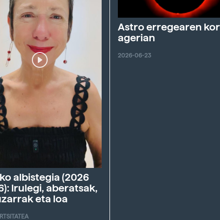
Astro erregearen ko
agerian
2026-06-23
ko albistegia (2026
6): Irulegi, aberatsak,
zarrak eta loa
ERTSITATEA