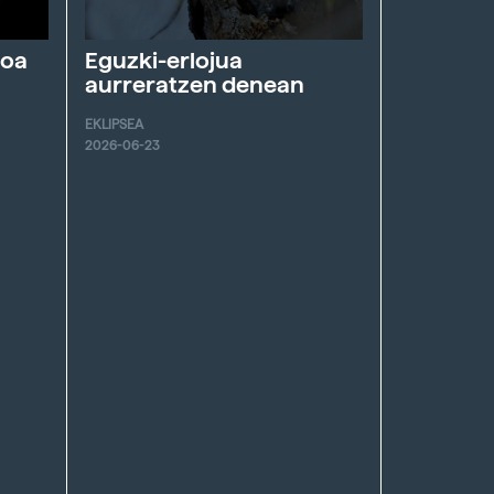
roa
Eguzki-erlojua
aurreratzen denean
EKLIPSEA
2026-06-23