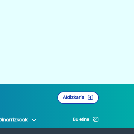
Aldizkaria
Oinarrizkoak
Buletina