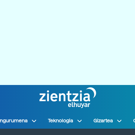
Ingurumena
Teknologia
Gizartea