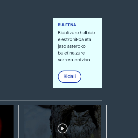
BULETINA
Bidali zure helbide
elektronikoa eta
jaso asteroko
buletina zure
sarrera-ontzian
Bidali