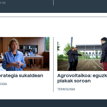
6-26
rategia sukaldean
Agrovoltaikoa: eguzk
plakak soroan
OGIA
TEKNOLOGIA