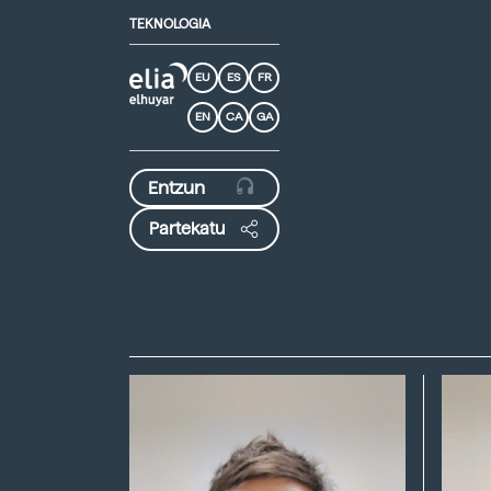
TEKNOLOGIA
EU
ES
FR
EN
CA
GA
Partekatu