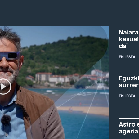
Naiara
kasual
da"
EKLIPSEA
Eguzki
aurre
EKLIPSEA
Astro 
ageria