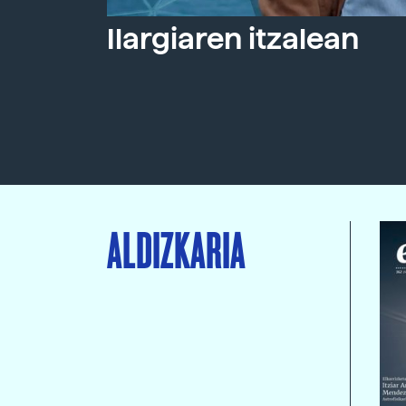
Ilargiaren itzalean
ALDIZKARIA