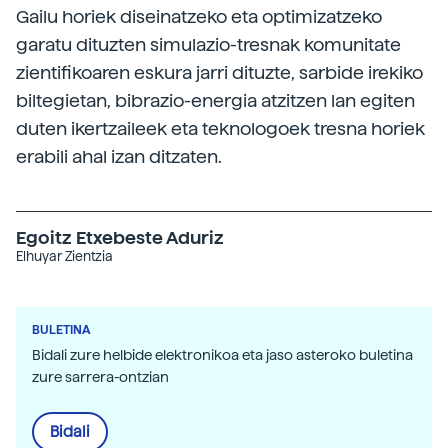
Gailu horiek diseinatzeko eta optimizatzeko
garatu dituzten simulazio-tresnak komunitate
zientifikoaren eskura jarri dituzte, sarbide irekiko
biltegietan, bibrazio-energia atzitzen lan egiten
duten ikertzaileek eta teknologoek tresna horiek
erabili ahal izan ditzaten.
Egoitz Etxebeste Aduriz
Elhuyar Zientzia
BULETINA
Bidali zure helbide elektronikoa eta jaso asteroko buletina
zure sarrera-ontzian
Bidali