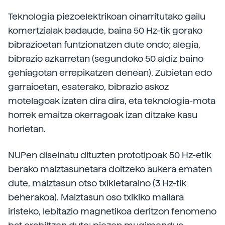
Teknologia piezoelektrikoan oinarritutako gailu
komertzialak badaude, baina 50 Hz-tik gorako
bibrazioetan funtzionatzen dute ondo; alegia,
bibrazio azkarretan (segundoko 50 aldiz baino
gehiagotan errepikatzen denean). Zubietan edo
garraioetan, esaterako, bibrazio askoz
motelagoak izaten dira dira, eta teknologia-mota
horrek emaitza okerragoak izan ditzake kasu
horietan.
NUPen diseinatu dituzten prototipoak 50 Hz-etik
berako maiztasunetara doitzeko aukera ematen
dute, maiztasun otso txikietaraino (3 Hz-tik
beherakoa). Maiztasun oso txikiko mailara
iristeko, lebitazio magnetikoa deritzon fenomeno