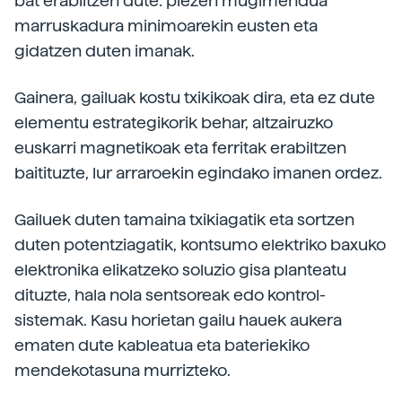
bat erabiltzen dute: piezen mugimendua
marruskadura minimoarekin eusten eta
gidatzen duten imanak.
Gainera, gailuak kostu txikikoak dira, eta ez dute
elementu estrategikorik behar, altzairuzko
euskarri magnetikoak eta ferritak erabiltzen
baitituzte, lur arraroekin egindako imanen ordez.
Gailuek duten tamaina txikiagatik eta sortzen
duten potentziagatik, kontsumo elektriko baxuko
elektronika elikatzeko soluzio gisa planteatu
dituzte, hala nola sentsoreak edo kontrol-
sistemak. Kasu horietan gailu hauek aukera
ematen dute kableatua eta bateriekiko
mendekotasuna murrizteko.