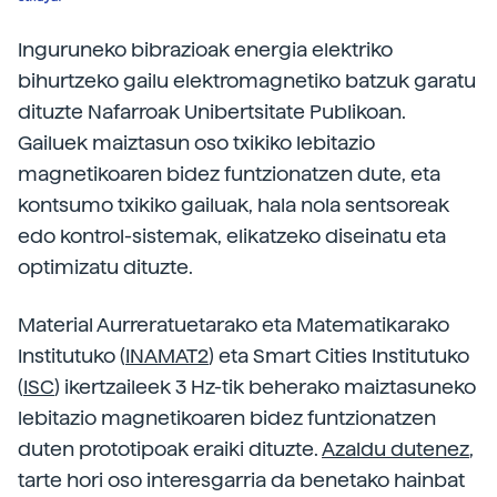
Inguruneko bibrazioak energia elektriko
bihurtzeko gailu elektromagnetiko batzuk garatu
dituzte Nafarroak Unibertsitate Publikoan.
Gailuek maiztasun oso txikiko lebitazio
magnetikoaren bidez funtzionatzen dute, eta
kontsumo txikiko gailuak, hala nola sentsoreak
edo kontrol-sistemak, elikatzeko diseinatu eta
optimizatu dituzte.
Material Aurreratuetarako eta Matematikarako
Institutuko (
INAMAT2
) eta Smart Cities Institutuko
(
ISC
) ikertzaileek 3 Hz-tik beherako maiztasuneko
lebitazio magnetikoaren bidez funtzionatzen
duten prototipoak eraiki dituzte.
Azaldu dutenez
,
tarte hori oso interesgarria da benetako hainbat