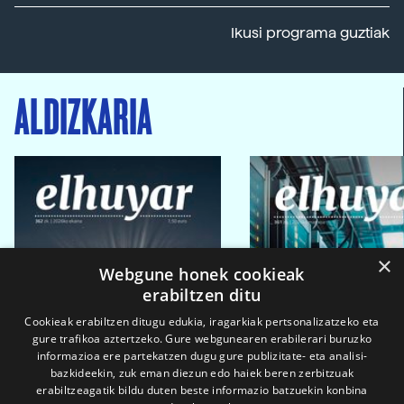
Ikusi programa guztiak
ALDIZKARIA
×
Webgune honek cookieak
erabiltzen ditu
Cookieak erabiltzen ditugu edukia, iragarkiak pertsonalizatzeko eta
gure trafikoa aztertzeko. Gure webgunearen erabilerari buruzko
informazioa ere partekatzen dugu gure publizitate- eta analisi-
bazkideekin, zuk eman diezun edo haiek beren zerbitzuak
erabiltzeagatik bildu duten beste informazio batzuekin konbina