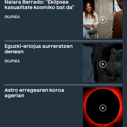
Naiara Barrado: "Eklipsea
kasualitate kosmiko bat da"
EKLIPSEA
Eguzki-erlojua aurreratzen
denean
EKLIPSEA
Astro erregearen koroa
agerian