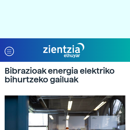
Bibrazioak energia elektriko
bihurtzeko gailuak