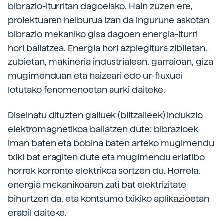
bibrazio-iturritan dagoelako. Hain zuzen ere,
proiektuaren helburua izan da ingurune askotan
bibrazio mekaniko gisa dagoen energia-iturri
hori baliatzea. Energia hori azpiegitura zibiletan,
zubietan, makineria industrialean, garraioan, giza
mugimenduan eta haizeari edo ur-fluxuei
lotutako fenomenoetan aurki daiteke.
Diseinatu dituzten gailuek (biltzaileek) indukzio
elektromagnetikoa baliatzen dute: bibrazioek
iman baten eta bobina baten arteko mugimendu
txiki bat eragiten dute eta mugimendu erlatibo
horrek korronte elektrikoa sortzen du. Horrela,
energia mekanikoaren zati bat elektrizitate
bihurtzen da, eta kontsumo txikiko aplikazioetan
erabil daiteke.