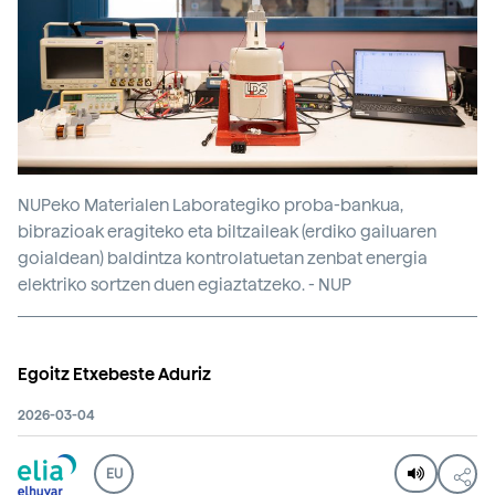
NUPeko Materialen Laborategiko proba-bankua,
bibrazioak eragiteko eta biltzaileak (erdiko gailuaren
goialdean) baldintza kontrolatuetan zenbat energia
elektriko sortzen duen egiaztatzeko. - NUP
Egoitz Etxebeste Aduriz
2026-03-04
EU