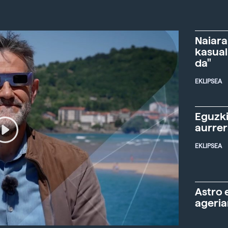
Naiara
kasual
da"
EKLIPSEA
Eguzki
aurre
EKLIPSEA
Astro 
ageria