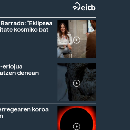
 Barrado: "Eklipsea
itate kosmiko bat
-erlojua
ratzen denean
erregearen koroa
n