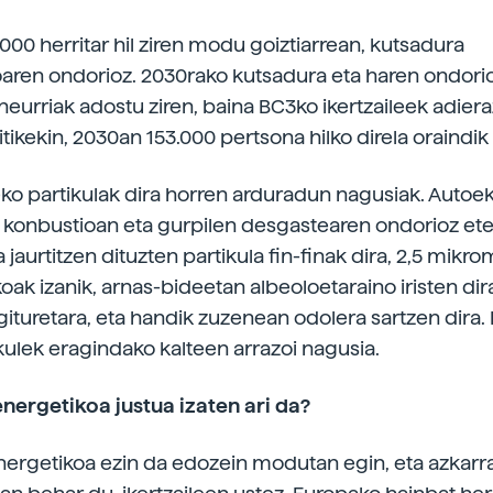
000 herritar hil ziren modu goiztiarrean, kutsadura
aren ondorioz. 2030rako kutsadura eta haren ondori
neurriak adostu ziren, baina BC3ko ikertzaileek adiera
ikekin, 2030an 153.000 pertsona hilko direla oraindik 
ko partikulak dira horren arduradun nagusiak. Autoe
 konbustioan eta gurpilen desgastearen ondorioz e
jaurtitzen dituzten partikula fin-finak dira, 2,5 mikr
ak izanik, arnas-bideetan albeoloetaraino iristen dira
ituretara, eta handik zuzenean odolera sartzen dira. 
kulek eragindako kalteen arrazoi nagusia.
energetikoa justua izaten ari da?
energetikoa ezin da edozein modutan egin, eta azkarra