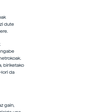
oak
zi dute
ere.
k
tengabe
ometrokoak.
, biriketako
Hori da
z gain,