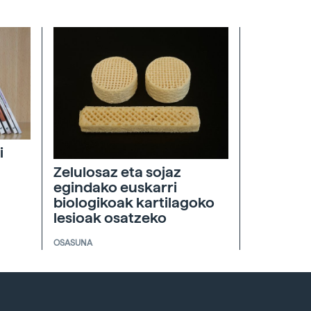
i
Zelulosaz eta sojaz
egindako euskarri
biologikoak kartilagoko
lesioak osatzeko
OSASUNA