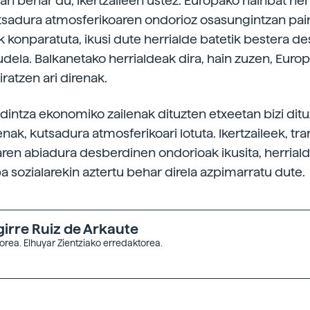
zan behar du, ikertzaileen ustez. Europako hainbat he
sadura atmosferikoaren ondorioz osasungintzan pair
k konparatuta, ikusi dute herrialde batetik bestera d
dela. Balkanetako herrialdeak dira, hain zuzen, Euro
iratzen ari direnak.
ldintza ekonomiko zailenak dituzten etxeetan bizi dit
nak, kutsadura atmosferikoari lotuta. Ikertzaileek, tra
ren abiadura desberdinen ondorioak ikusita, herrial
pa sozialarekin aztertu behar direla azpimarratu dute.
girre Ruiz de Arkaute
orea. Elhuyar Zientziako erredaktorea.