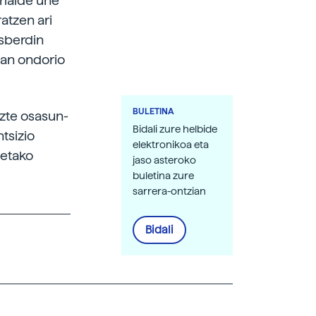
rrialde une
atzen ari
esberdin
pan ondorio
BULETINA
uzte osasun-
Bidali zure helbide
ntsizio
elektronikoa eta
detako
jaso asteroko
buletina zure
sarrera-ontzian
Bidali