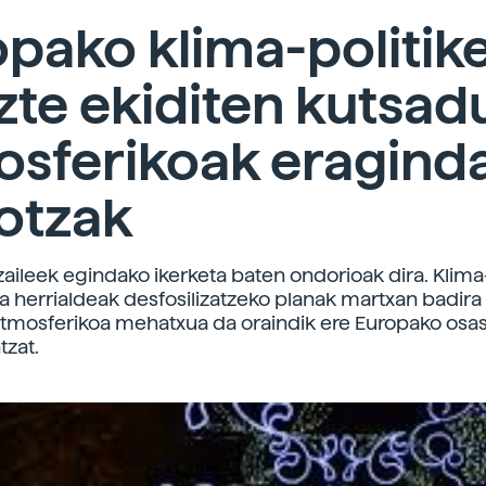
pako klima-politik
zte ekiditen kutsad
osferikoak eragind
otzak
zaileek egindako ikerketa baten ondorioak dira. Klima
ta herrialdeak desfosilizatzeko planak martxan badira 
tmosferikoa mehatxua da oraindik ere Europako osa
tzat.