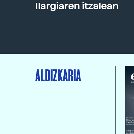
Ilargiaren itzalean
ALDIZKARIA