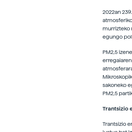
2022an 239.
atmosferiko
murrizteko 
egungo polit
PM2,5 izene
erregaiaren
atmosferara 
Mikroskopiko
sakoneko eg
PM2,5 parti
Trantsizio 
Trantsizio 