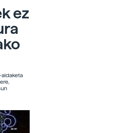
ek ez
ura
ako
-aldaketa
ere,
sun