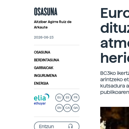
OSASUNA
Euro
ditu
Aitziber Agirre Ruiz de
Arkaute
atm
2026-06-23
heri
OSASUNA
BERDINTASUNA
GARRAIOAK
BC3ko ikert
INGURUMENA
arintzeko e
ENERGIA
kutsadura a
publikoaren
EU
ES
FR
EN
CA
GA