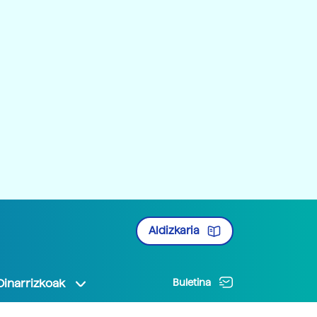
Aldizkaria
Oinarrizkoak
Buletina