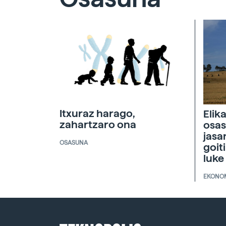
Itxuraz harago,
Elik
zahartzaro ona
osas
jasa
OSASUNA
goit
luke
EKONO