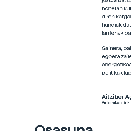
justua bat i
honetan kut
diren karga
handiak dau
larrienak pa
Gainera, ba
egoera zaile
energetikoa
politikak lu
Aitziber A
Biokimikan dokt
Osasuna