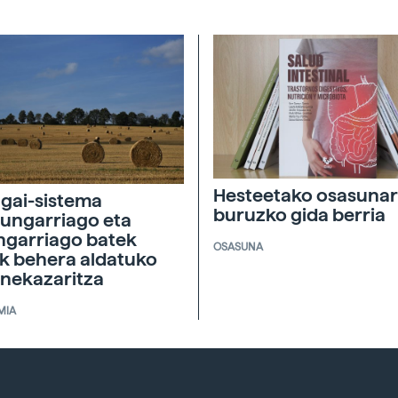
Hesteetako osasunar
agai-sistema
buruzko gida berria
ungarriago eta
ngarriago batek
OSASUNA
ik behera aldatuko
 nekazaritza
MIA