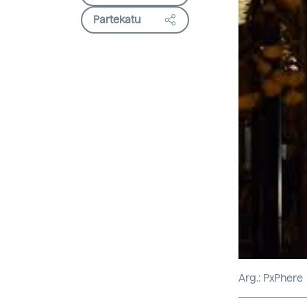
Partekatu
Arg.: PxPhere