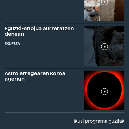
Eguzki-erlojua aurreratzen
denean
EKLIPSEA
Astro erregearen koroa
agerian
Ikusi programa guztiak