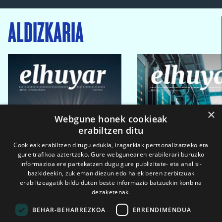
ALDIZKARIA
×
Webgune honek cookieak
erabiltzen ditu
Cookieak erabiltzen ditugu edukia, iragarkiak pertsonalizatzeko eta
gure trafikoa aztertzeko. Gure webgunearen erabilerari buruzko
informazioa ere partekatzen dugu gure publizitate- eta analisi-
bazkideekin, zuk eman diezun edo haiek beren zerbitzuak
erabiltzeagatik bildu duten beste informazio batzuekin konbina
dezaketenak.
BEHAR-BEHARREZKOA
ERRENDIMENDUA