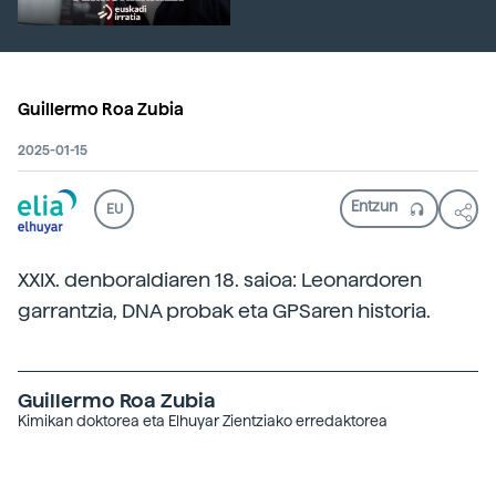
Guillermo Roa Zubia
2025-01-15
EU
XXIX. denboraldiaren 18. saioa: Leonardoren
garrantzia, DNA probak eta GPSaren historia.
Guillermo Roa Zubia
Kimikan doktorea eta Elhuyar Zientziako erredaktorea