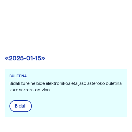
«2025-01-15»
BULETINA
Bidali zure helbide elektronikoa eta jaso asteroko buletina
zure sarrera-ontzian
Bidali