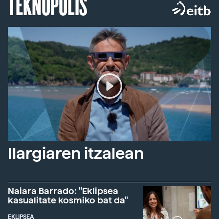
TEKNOPOLIS
Ilargiaren itzalean
Naiara Barrado: "Eklipsea
kasualitate kosmiko bat da"
EKLIPSEA