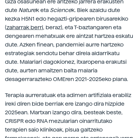
Giza osasunean ere antzeko jarrera erakusten
dute
Nature
k eta
Science
k. Biek azaldu dute
kezka H5N1 edo hegazti-gripearen birusarekiko
(
zaharrak berri
, beraz), eta T-baztangaren eta
dengearen mehatxuak ere aintzat hartzea eskatu
dute. Azken finean, pandemiei aurre hartzeko
estrategiak sendotu behar direla aldarrikatu
dute. Malariari dagokionez, itxaropena erakutsi
dute, aurten amaitzen baita malaria
desagerrarazteko OMEren 2021-2025eko plana.
Terapia aurreratuak eta adimen artifiziala erabiliz
ireki diren bide berriak ere izango dira hizpide
2025ean. Martxan izango dira, besteak beste,
CRISPR edo RNA mezularian oinarritutako
terapien saio klinikoak, pisua galtzeko