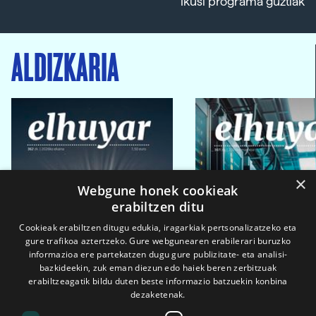
Ikusi programa guztiak
ALDIZKARIA
×
Webgune honek cookieak
erabiltzen ditu
Cookieak erabiltzen ditugu edukia, iragarkiak pertsonalizatzeko eta
gure trafikoa aztertzeko. Gure webgunearen erabilerari buruzko
informazioa ere partekatzen dugu gure publizitate- eta analisi-
bazkideekin, zuk eman diezun edo haiek beren zerbitzuak
erabiltzeagatik bildu duten beste informazio batzuekin konbina
dezaketenak.