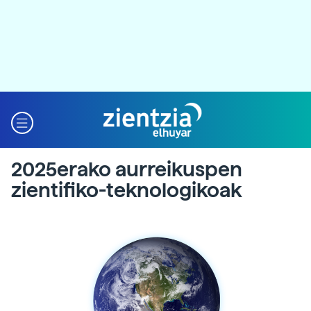
2025erako aurreikuspen
zientifiko-teknologikoak