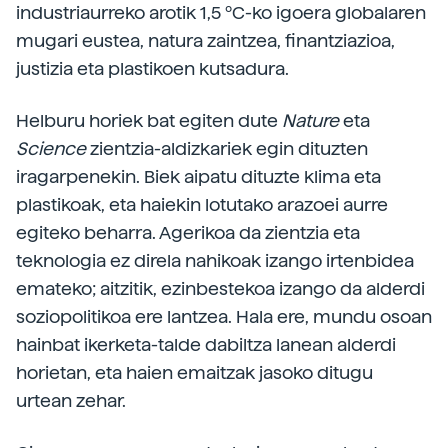
industriaurreko arotik 1,5 ºC-ko igoera globalaren
mugari eustea, natura zaintzea, finantziazioa,
justizia eta plastikoen kutsadura.
Helburu horiek bat egiten dute
Nature
eta
Science
zientzia-aldizkariek egin dituzten
iragarpenekin. Biek aipatu dituzte klima eta
plastikoak, eta haiekin lotutako arazoei aurre
egiteko beharra. Agerikoa da zientzia eta
teknologia ez direla nahikoak izango irtenbidea
emateko; aitzitik, ezinbestekoa izango da alderdi
soziopolitikoa ere lantzea. Hala ere, mundu osoan
hainbat ikerketa-talde dabiltza lanean alderdi
horietan, eta haien emaitzak jasoko ditugu
urtean zehar.