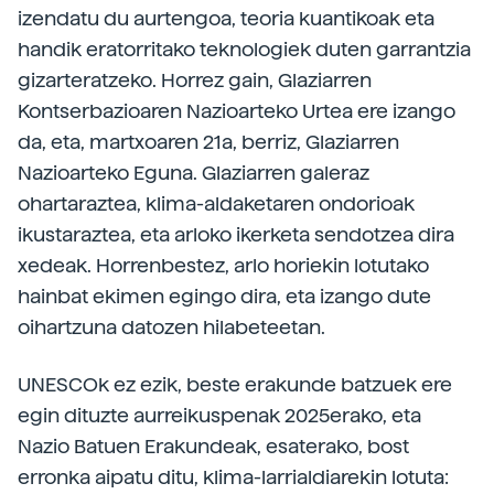
izendatu du aurtengoa, teoria kuantikoak eta
handik eratorritako teknologiek duten garrantzia
gizarteratzeko. Horrez gain, Glaziarren
Kontserbazioaren Nazioarteko Urtea ere izango
da, eta, martxoaren 21a, berriz, Glaziarren
Nazioarteko Eguna. Glaziarren galeraz
ohartaraztea, klima-aldaketaren ondorioak
ikustaraztea, eta arloko ikerketa sendotzea dira
xedeak. Horrenbestez, arlo horiekin lotutako
hainbat ekimen egingo dira, eta izango dute
oihartzuna datozen hilabeteetan.
UNESCOk ez ezik, beste erakunde batzuek ere
egin dituzte aurreikuspenak 2025erako, eta
Nazio Batuen Erakundeak, esaterako, bost
erronka aipatu ditu, klima-larrialdiarekin lotuta: