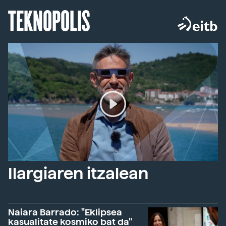
TEKNOPOLIS
Ilargiaren itzalean
Naiara Barrado: "Eklipsea
kasualitate kosmiko bat da"