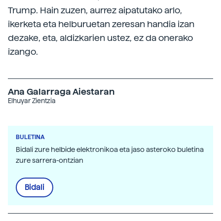
Trump. Hain zuzen, aurrez aipatutako arlo,
ikerketa eta helburuetan zeresan handia izan
dezake, eta, aldizkarien ustez, ez da onerako
izango.
Ana Galarraga Aiestaran
Elhuyar Zientzia
BULETINA
Bidali zure helbide elektronikoa eta jaso asteroko buletina
zure sarrera-ontzian
Bidali