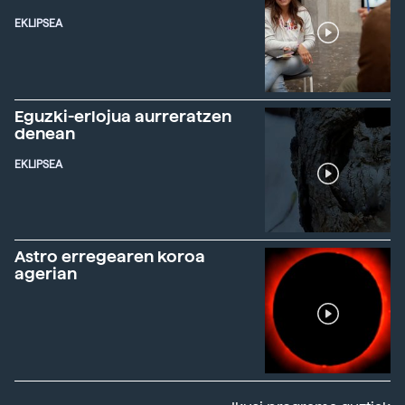
EKLIPSEA
Eguzki-erlojua aurreratzen
denean
EKLIPSEA
Astro erregearen koroa
agerian