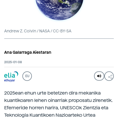
Andrew Z. Colvin / NASA / CC-BY-SA
Ana Galarraga Aiestaran
2025-01-08
EU
2025ean ehun urte betetzen dira mekanika
kuantikoaren lehen oinarriak proposatu zirenetik.
Efemeride horren harira, UNESCOk Zientzia eta
Teknologia Kuantikoen Nazioarteko Urtea