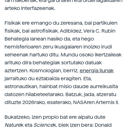
farmakoenak, eta garunaren eta ordenagailuaren
arteko interfazeenak.
Fisikak ere emango du zeresana, bai partikulen
fisikak, bai astrofisikak. Adibidez, Vera C. Rubin
Behategia lanean hasiko da, eta hego
hemisferioaren zeru ikusgaiaren inoizko irudi
xeheenak hartuko ditu. Mundu osoko ikertzaileak
arituko dira behategiak sortutako datuak
aztertzen. Kosmologian, berriz,
energia ilunak
jarraituko du eztabaida eragiten. Eta,
astronautikan, hainbat misio daude aurreikusita
datozen hilabeteetarako. Batzuk, jada, atzeratu
dituzte 2026rako, esaterako, NASAren Artemis II.
Bukatzeko, izen propio bat ere aipatu dute
Nature
k eta
Science
k, biek izen bera: Donald