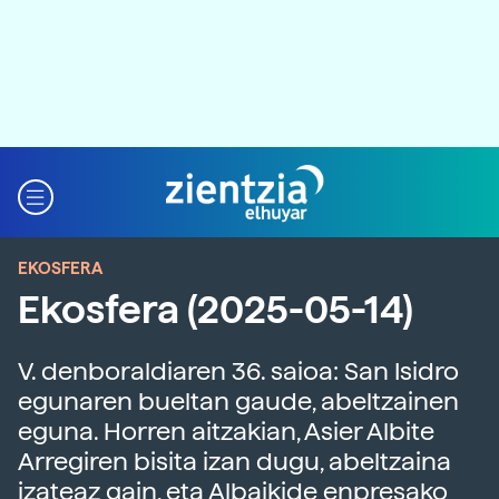
EKOSFERA
Ekosfera (2025-05-14)
V. denboraldiaren 36. saioa: San Isidro
egunaren bueltan gaude, abeltzainen
eguna. Horren aitzakian, Asier Albite
Arregiren bisita izan dugu, abeltzaina
izateaz gain, eta Albaikide enpresako