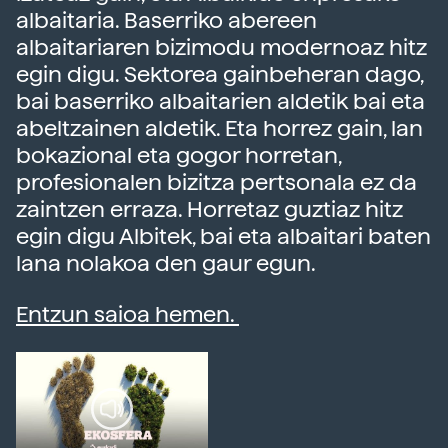
albaitaria. Baserriko abereen
albaitariaren bizimodu modernoaz hitz
egin digu. Sektorea gainbeheran dago,
bai baserriko albaitarien aldetik bai eta
abeltzainen aldetik. Eta horrez gain, lan
bokazional eta gogor horretan,
profesionalen bizitza pertsonala ez da
zaintzen erraza. Horretaz guztiaz hitz
egin digu Albitek, bai eta albaitari baten
lana nolakoa den gaur egun.
Entzun saioa hemen.