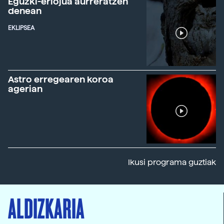
Eguzki-erlojua aurreratzen
denean
EKLIPSEA
Astro erregearen koroa
agerian
Ikusi programa guztiak
ALDIZKARIA