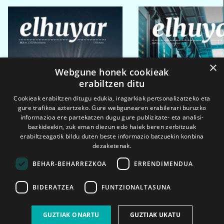
×
Webgune honek cookieak
erabiltzen ditu
Cookieak erabiltzen ditugu edukia, iragarkiak pertsonalizatzeko eta
gure trafikoa aztertzeko. Gure webgunearen erabilerari buruzko
informazioa ere partekatzen dugu gure publizitate- eta analisi-
bazkideekin, zuk eman diezun edo haiek beren zerbitzuak
erabiltzeagatik bildu duten beste informazio batzuekin konbina
dezaketenak.
BEHAR-BEHARREZKOA
ERRENDIMENDUA
BIDERATZEA
FUNTZIONALTASUNA
2026ko eka. 1a
2026ko mar. 1a
GUZTIAK ONARTU
GUZTIAK UKATU