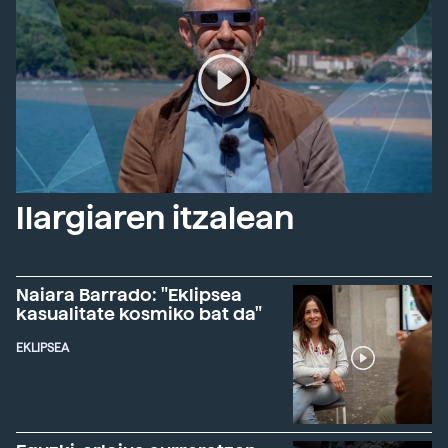
Ilargiaren itzalean
Naiara Barrado: "Eklipsea
kasualitate kosmiko bat da"
EKLIPSEA