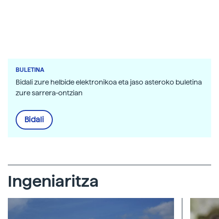
BULETINA
Bidali zure helbide elektronikoa eta jaso asteroko buletina
zure sarrera-ontzian
Bidali
Ingeniaritza