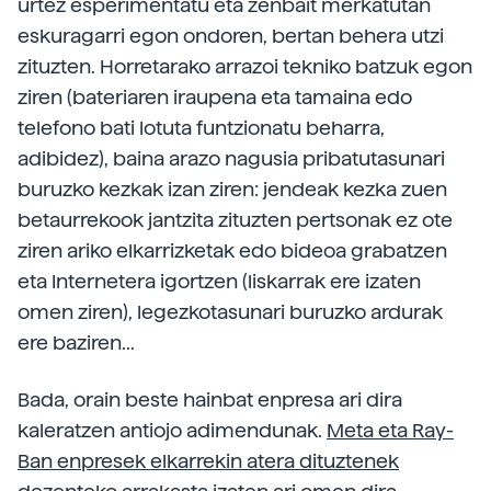
urtez esperimentatu eta zenbait merkatutan
eskuragarri egon ondoren, bertan behera utzi
zituzten. Horretarako arrazoi tekniko batzuk egon
ziren (bateriaren iraupena eta tamaina edo
telefono bati lotuta funtzionatu beharra,
adibidez), baina arazo nagusia pribatutasunari
buruzko kezkak izan ziren: jendeak kezka zuen
betaurrekook jantzita zituzten pertsonak ez ote
ziren ariko elkarrizketak edo bideoa grabatzen
eta Internetera igortzen (liskarrak ere izaten
omen ziren), legezkotasunari buruzko ardurak
ere baziren...
Bada, orain beste hainbat enpresa ari dira
kaleratzen antiojo adimendunak.
Meta eta Ray-
Ban enpresek elkarrekin atera dituztenek