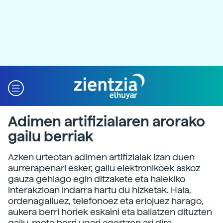
Adimen artifizialaren arorako
gailu berriak
Azken urteotan adimen artifizialak izan duen
aurrerapenari esker, gailu elektronikoek askoz
gauza gehiago egin ditzakete eta haiekiko
interakzioan indarra hartu du hizketak. Hala,
ordenagailuez, telefonoez eta erlojuez harago,
aukera berri horiek eskaini eta baliatzen dituzten
gailu-mota berri ugari agertzen ari dira