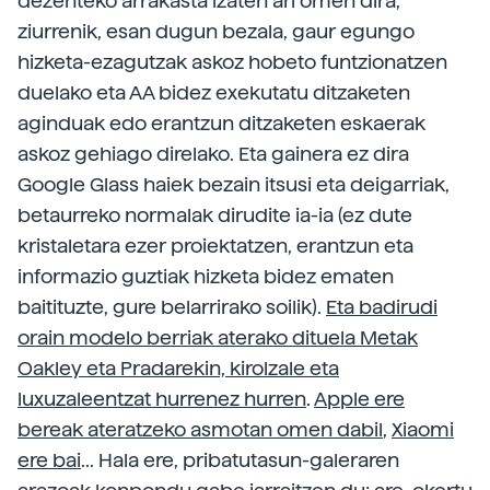
dezenteko arrakasta izaten ari omen dira,
ziurrenik, esan dugun bezala, gaur egungo
hizketa-ezagutzak askoz hobeto funtzionatzen
duelako eta AA bidez exekutatu ditzaketen
aginduak edo erantzun ditzaketen eskaerak
askoz gehiago direlako. Eta gainera ez dira
Google Glass haiek bezain itsusi eta deigarriak,
betaurreko normalak dirudite ia-ia (ez dute
kristaletara ezer proiektatzen, erantzun eta
informazio guztiak hizketa bidez ematen
baitituzte, gure belarrirako soilik).
Eta badirudi
orain modelo berriak aterako dituela Metak
Oakley eta Pradarekin, kirolzale eta
luxuzaleentzat hurrenez hurren
.
Apple ere
bereak ateratzeko asmotan omen dabil
,
Xiaomi
ere bai
... Hala ere, pribatutasun-galeraren