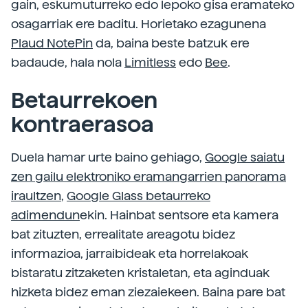
gain, eskumuturreko edo lepoko gisa eramateko
osagarriak ere baditu. Horietako ezagunena
Plaud NotePin
da, baina beste batzuk ere
badaude, hala nola
Limitless
edo
Bee
.
Betaurrekoen
kontraerasoa
Duela hamar urte baino gehiago,
Google saiatu
zen gailu elektroniko eramangarrien panorama
iraultzen
,
Google Glass betaurreko
adimendun
ekin. Hainbat sentsore eta kamera
bat zituzten, errealitate areagotu bidez
informazioa, jarraibideak eta horrelakoak
bistaratu zitzaketen kristaletan, eta aginduak
hizketa bidez eman ziezaiekeen. Baina pare bat