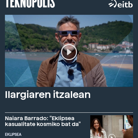
TEKNOPOLIS
Ilargiaren itzalean
Naiara Barrado: "Eklipsea
kasualitate kosmiko bat da"
EKLIPSEA