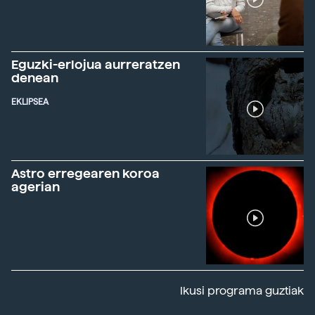
Eguzki-erlojua aurreratzen
denean
EKLIPSEA
Astro erregearen koroa
agerian
Ikusi programa guztiak