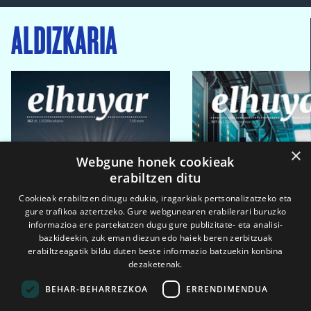
ALDIZKARIA
×
Webgune honek cookieak
erabiltzen ditu
Cookieak erabiltzen ditugu edukia, iragarkiak pertsonalizatzeko eta
gure trafikoa aztertzeko. Gure webgunearen erabilerari buruzko
informazioa ere partekatzen dugu gure publizitate- eta analisi-
bazkideekin, zuk eman diezun edo haiek beren zerbitzuak
erabiltzeagatik bildu duten beste informazio batzuekin konbina
dezaketenak.
BEHAR-BEHARREZKOA
ERRENDIMENDUA