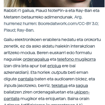
Rabbit r1 gailua, Plaud NotePin-a eta Ray-Ban eta
Metaren betaurreko adimendunak.
Arg.
hurrenez hurren: Booredatwork.com/CC-BY 3.0;
Plaud; Ray-Ban.
Gailu elektronikoen erabilera hedatu eta orokortu
zenetik, ez da asko aldatu haiekin interakzioan
aritzeko modua. Beren euskarri edo formatu
nagusiak
ordenagailua
eta
telefono mugikorra
izan dira (eta apur bat
erlojua
ere bai
azkenaldian). Eta horiek
output
a beti eman
digute
pantaila
baten eta audioaren bidez, eta
input
a jasotzeko, berriz,
teklatua
eta
sagua
baliatzen ziren ordenagailuetan eta
ukipen-
pantaila
mugikor eta erlojuetan. Baina orain