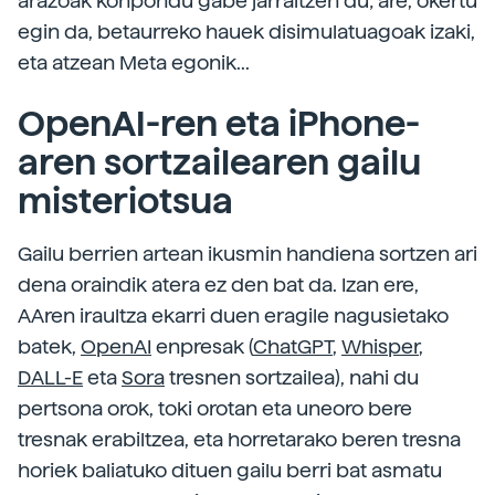
arazoak konpondu gabe jarraitzen du; are, okertu
egin da, betaurreko hauek disimulatuagoak izaki,
eta atzean Meta egonik...
OpenAI-ren eta iPhone-
aren sortzailearen gailu
misteriotsua
Gailu berrien artean ikusmin handiena sortzen ari
dena oraindik atera ez den bat da. Izan ere,
AAren iraultza ekarri duen eragile nagusietako
batek,
OpenAI
enpresak (
ChatGPT
,
Whisper
,
DALL-E
eta
Sora
tresnen sortzailea), nahi du
pertsona orok, toki orotan eta uneoro bere
tresnak erabiltzea, eta horretarako beren tresna
horiek baliatuko dituen gailu berri bat asmatu