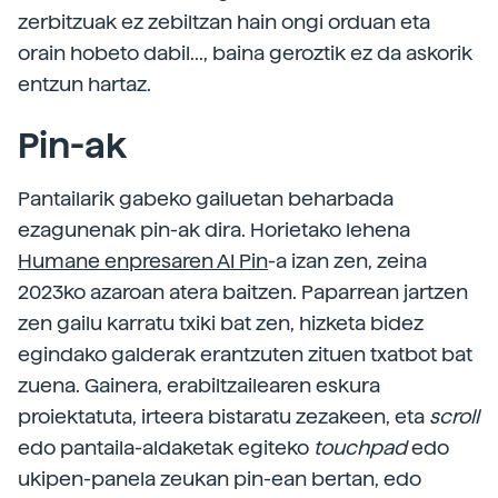
zerbitzuak ez zebiltzan hain ongi orduan eta
orain hobeto dabil..., baina geroztik ez da askorik
entzun hartaz.
Pin-ak
Pantailarik gabeko gailuetan beharbada
ezagunenak pin-ak dira. Horietako lehena
Humane enpresaren AI Pin
-a izan zen, zeina
2023ko azaroan atera baitzen. Paparrean jartzen
zen gailu karratu txiki bat zen, hizketa bidez
egindako galderak erantzuten zituen txatbot bat
zuena. Gainera, erabiltzailearen eskura
proiektatuta, irteera bistaratu zezakeen, eta
scroll
edo pantaila-aldaketak egiteko
touchpad
edo
ukipen-panela zeukan pin-ean bertan, edo