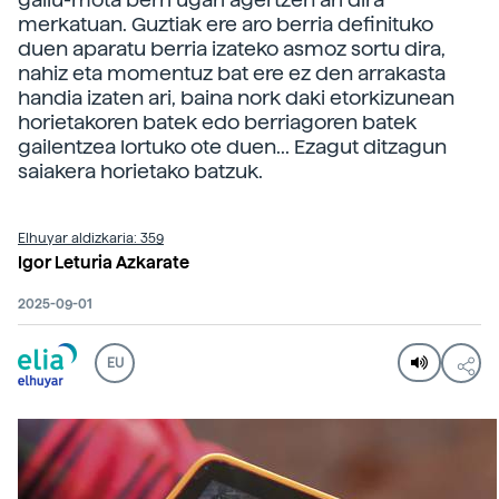
merkatuan. Guztiak ere aro berria definituko
duen aparatu berria izateko asmoz sortu dira,
nahiz eta momentuz bat ere ez den arrakasta
handia izaten ari, baina nork daki etorkizunean
horietakoren batek edo berriagoren batek
gailentzea lortuko ote duen... Ezagut ditzagun
saiakera horietako batzuk.
Elhuyar aldizkaria: 359
Igor Leturia Azkarate
2025-09-01
EU