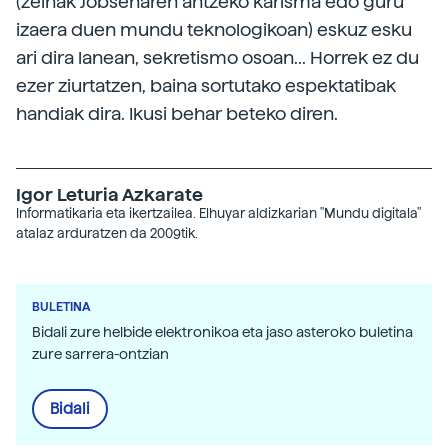
(zeinak Jobsenaren antzeko karisma edo guru
izaera duen mundu teknologikoan) eskuz esku
ari dira lanean, sekretismo osoan... Horrek ez du
ezer ziurtatzen, baina sortutako espektatibak
handiak dira. Ikusi behar beteko diren.
Igor Leturia Azkarate
Informatikaria eta ikertzailea. Elhuyar aldizkarian "Mundu digitala"
atalaz arduratzen da 2009tik.
BULETINA
Bidali zure helbide elektronikoa eta jaso asteroko buletina
zure sarrera-ontzian
Bidali