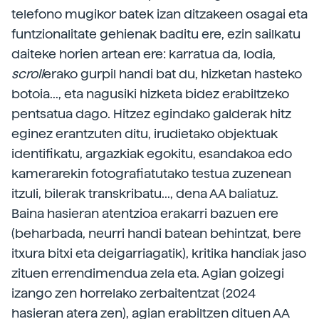
telefono mugikor batek izan ditzakeen osagai eta
funtzionalitate gehienak baditu ere, ezin sailkatu
daiteke horien artean ere: karratua da, lodia,
scroll
erako gurpil handi bat du, hizketan hasteko
botoia..., eta nagusiki hizketa bidez erabiltzeko
pentsatua dago. Hitzez egindako galderak hitz
eginez erantzuten ditu, irudietako objektuak
identifikatu, argazkiak egokitu, esandakoa edo
kamerarekin fotografiatutako testua zuzenean
itzuli, bilerak transkribatu..., dena AA baliatuz.
Baina hasieran atentzioa erakarri bazuen ere
(beharbada, neurri handi batean behintzat, bere
itxura bitxi eta deigarriagatik), kritika handiak jaso
zituen errendimendua zela eta. Agian goizegi
izango zen horrelako zerbaitentzat (2024
hasieran atera zen), agian erabiltzen dituen AA