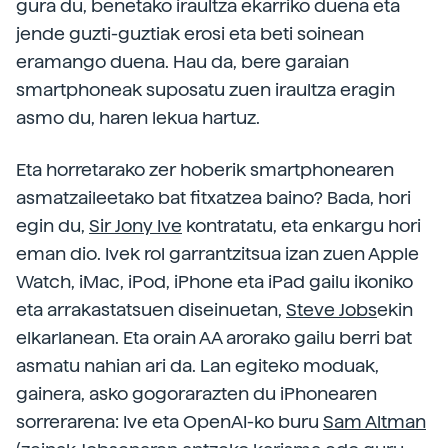
gura du, benetako iraultza ekarriko duena eta
jende guzti-guztiak erosi eta beti soinean
eramango duena. Hau da, bere garaian
smartphoneak suposatu zuen iraultza eragin
asmo du, haren lekua hartuz.
Eta horretarako zer hoberik smartphonearen
asmatzaileetako bat fitxatzea baino? Bada, hori
egin du,
Sir Jony Ive
kontratatu, eta enkargu hori
eman dio. Ivek rol garrantzitsua izan zuen Apple
Watch, iMac, iPod, iPhone eta iPad gailu ikoniko
eta arrakastatsuen diseinuetan,
Steve Jobs
ekin
elkarlanean. Eta orain AA arorako gailu berri bat
asmatu nahian ari da. Lan egiteko moduak,
gainera, asko gogorarazten du iPhonearen
sorrerarena: Ive eta OpenAI-ko buru
Sam Altman