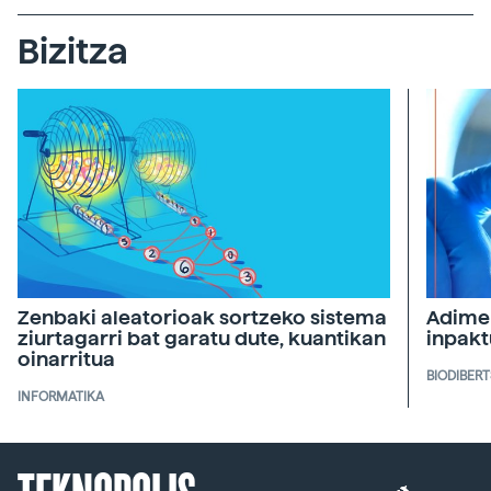
Bizitza
Zenbaki aleatorioak sortzeko sistema
Adimen
ziurtagarri bat garatu dute, kuantikan
inpakt
oinarritua
BIODIBERT
INFORMATIKA