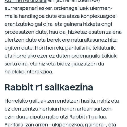
Adimen Artifiziala
ren (aurrerantzean AA)
aurrerapenari esker, ordenagailuek ulermen-
maila handiagoa dute eta ataza konplexuagoei
erantzuteko gai dira, eta gainera hizketa ongi
prozesatzen dute, hau da, hizketaz esaten zaiena
ulertzen dute eta berek ere naturaltasunez hitz
egiten dute. Hori horrela, pantailarik, teklaturik
eta horrelako ezer ez duten ordenagailu txikiak
sortu dira, eta hizketa bidez gauzatzen da
haiekiko interakzioa.
Rabbit r1 sailkaezina
Horrelako gailuak zerrendatzen hasita, nahiz eta
ez den zentzu hertsian horien artean sartzen,
ezin dugu aipatu gabe utzi
Rabbit r1
gailua.
Pantaila izan arren –ukipenezkoa, gainera–, eta