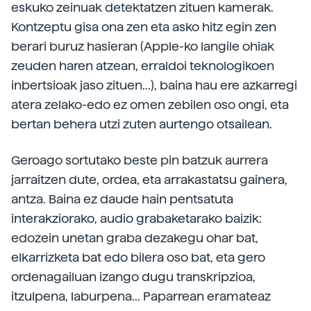
eskuko zeinuak detektatzen zituen kamerak.
Kontzeptu gisa ona zen eta asko hitz egin zen
berari buruz hasieran (Apple-ko langile ohiak
zeuden haren atzean, erraldoi teknologikoen
inbertsioak jaso zituen...), baina hau ere azkarregi
atera zelako-edo ez omen zebilen oso ongi, eta
bertan behera utzi zuten aurtengo otsailean.
Geroago sortutako beste pin batzuk aurrera
jarraitzen dute, ordea, eta arrakastatsu gainera,
antza. Baina ez daude hain pentsatuta
interakziorako, audio grabaketarako baizik:
edozein unetan graba dezakegu ohar bat,
elkarrizketa bat edo bilera oso bat, eta gero
ordenagailuan izango dugu transkripzioa,
itzulpena, laburpena... Paparrean eramateaz