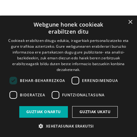
×
Webgune honek cookieak
erabiltzen ditu
Cookieak erabiltzen ditugu edukia, iragarkiak pertsonalizatzeko eta
gure trafikoa aztertzeko. Gure webgunearen erabilerari buruzko
informazioa ere partekatzen dugu gure publizitate- eta analisi-
bazkideekin, zuk eman diezun edo haiek beren zerbitzuak
erabiltzeagatik bildu duten beste informazio batzuekin konbina
dezaketenak.
BEHAR-BEHARREZKOA
ERRENDIMENDUA
BIDERATZEA
FUNTZIONALTASUNA
GUZTIAK ONARTU
GUZTIAK UKATU
XEHETASUNAK ERAKUTSI