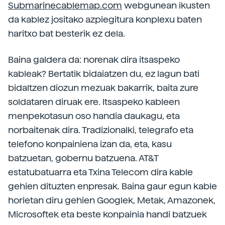
Submarinecablemap.com
webgunean ikusten
da kablez jositako azpiegitura konplexu baten
haritxo bat besterik ez dela.
Baina galdera da: norenak dira itsaspeko
kableak? Bertatik bidaiatzen du, ez lagun bati
bidaltzen diozun mezuak bakarrik, baita zure
soldataren diruak ere. Itsaspeko kableen
menpekotasun oso handia daukagu, eta
norbaitenak dira. Tradizionalki, telegrafo eta
telefono konpainiena izan da, eta, kasu
batzuetan, gobernu batzuena. AT&T
estatubatuarra eta Txina Telecom dira kable
gehien dituzten enpresak. Baina gaur egun kable
horietan diru gehien Googlek, Metak, Amazonek,
Microsoftek eta beste konpainia handi batzuek