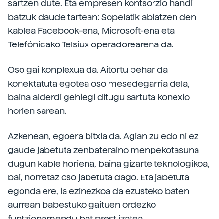
sartzen dute. Eta empresen kontsorzio handi
batzuk daude tartean: Sopelatik abiatzen den
kablea Facebook-ena, Microsoft-ena eta
Telefónicako Telsiux operadorearena da.
Oso gai konplexua da. Aitortu behar da
konektatuta egotea oso mesedegarria dela,
baina alderdi gehiegi ditugu sartuta konexio
horien sarean.
Azkenean, egoera bitxia da. Agian zu edo ni ez
gaude jabetuta zenbateraino menpekotasuna
dugun kable horiena, baina gizarte teknologikoa,
bai, horretaz oso jabetuta dago. Eta jabetuta
egonda ere, ia ezinezkoa da ezusteko baten
aurrean babestuko gaituen ordezko
funtzionamendu bat prest izatea.