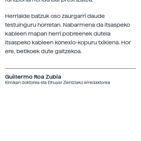
Herrialde batzuk oso zaurgarri daude
testuinguru horretan. Nabarmena da itsaspeko
kableen mapan herri pobreenek dutela
itsaspeko kableen konexio-kopuru txikiena. Hor
ere, betikoek dute galtzekoa.
Guillermo Roa Zubia
Kimikan doktorea eta Elhuyar Zientziako erredaktorea