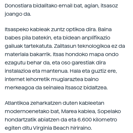
Donostiara bidalitako email bat, agian, itsasoz
joango da.
Itsaspeko kableak zuntz optikoa dira. Baina
babes pila batekin, eta bidean anplifikazio
gailuak tartekatuta. Zailtasun teknologikoa ez da
materiala bakarrik. Itsas hondoko mapa ondo
ezagutu behar da, eta oso garestiak dira
instalazioa eta mantenua. Hala eta guztiz ere,
internet lehorretik mugiaraztea baino
merkeagoa da seinalea itsasoz bidaltzea.
Atlantikoa zeharkatzen duten kableetan
modernoenetako bat, Marea kablea, Sopelako
hondartzatik abiatzen da eta 6.600 kilometro
egiten ditu Virginia Beach hiriraino.