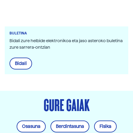
BULETINA
Bidali zure helbide elektronikoa eta jaso asteroko buletina
zure sarrera-ontzian
Bidali
GURE GAIAK
Osasuna
Berdintasuna
Fisika