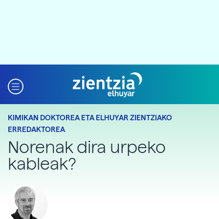
KIMIKAN DOKTOREA ETA ELHUYAR ZIENTZIAKO
ERREDAKTOREA
Norenak dira urpeko
kableak?