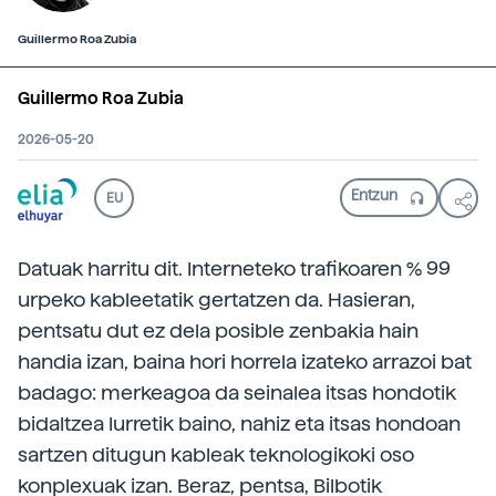
Guillermo Roa Zubia
Guillermo Roa Zubia
2026-05-20
EU
Datuak harritu dit. Interneteko trafikoaren % 99
urpeko kableetatik gertatzen da. Hasieran,
pentsatu dut ez dela posible zenbakia hain
handia izan, baina hori horrela izateko arrazoi bat
badago: merkeagoa da seinalea itsas hondotik
bidaltzea lurretik baino, nahiz eta itsas hondoan
sartzen ditugun kableak teknologikoki oso
konplexuak izan. Beraz, pentsa, Bilbotik