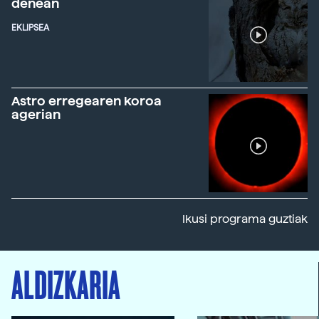
denean
EKLIPSEA
Astro erregearen koroa
agerian
Ikusi programa guztiak
ALDIZKARIA