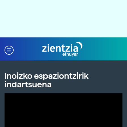
Inoizko espaziontzirik
indartsuena