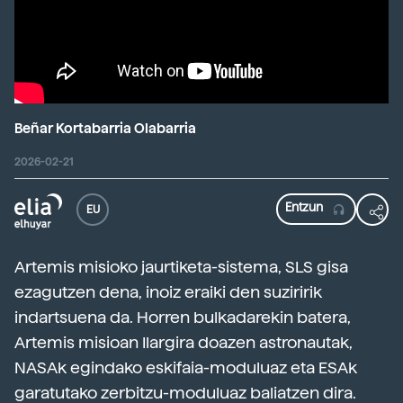
Beñar Kortabarria Olabarria
2026-02-21
EU
Artemis misioko jaurtiketa-sistema, SLS gisa
ezagutzen dena, inoiz eraiki den suziririk
indartsuena da. Horren bulkadarekin batera,
Artemis misioan Ilargira doazen astronautak,
NASAk egindako eskifaia-moduluaz eta ESAk
garatutako zerbitzu-moduluaz baliatzen dira.