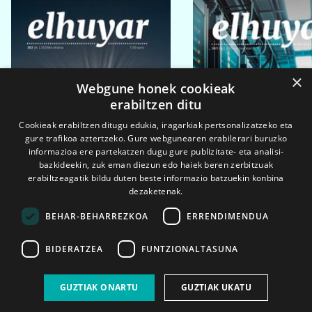
×
Webgune honek cookieak
erabiltzen ditu
Cookieak erabiltzen ditugu edukia, iragarkiak pertsonalizatzeko eta
gure trafikoa aztertzeko. Gure webgunearen erabilerari buruzko
informazioa ere partekatzen dugu gure publizitate- eta analisi-
bazkideekin, zuk eman diezun edo haiek beren zerbitzuak
erabiltzeagatik bildu duten beste informazio batzuekin konbina
dezaketenak.
BEHAR-BEHARREZKOA
ERRENDIMENDUA
BIDERATZEA
FUNTZIONALTASUNA
2026ko eka. 1a
2026ko mar. 1a
GUZTIAK ONARTU
GUZTIAK UKATU