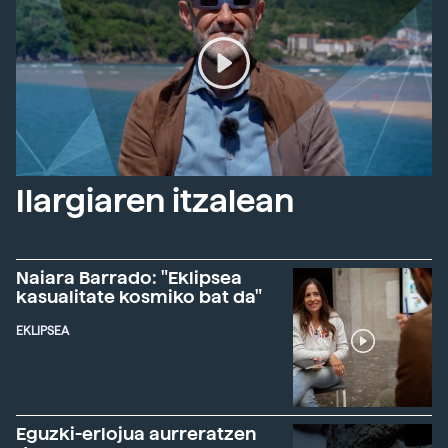
Ilargiaren itzalean
Naiara Barrado: "Eklipsea
kasualitate kosmiko bat da"
EKLIPSEA
Eguzki-erlojua aurreratzen