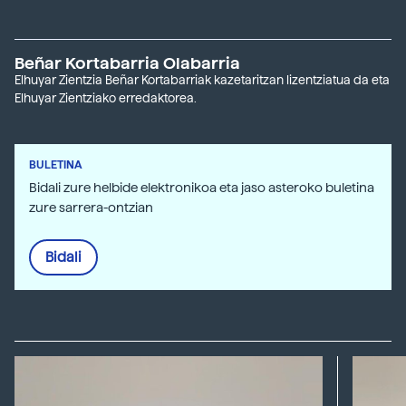
Beñar Kortabarria Olabarria
Elhuyar Zientzia Beñar Kortabarriak kazetaritzan lizentziatua da eta
Elhuyar Zientziako erredaktorea.
BULETINA
Bidali zure helbide elektronikoa eta jaso asteroko buletina
zure sarrera-ontzian
Bidali