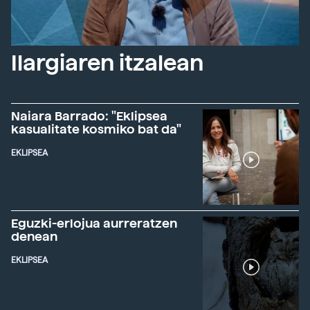
Ilargiaren itzalean
Naiara Barrado: "Eklipsea
kasualitate kosmiko bat da"
EKLIPSEA
Eguzki-erlojua aurreratzen
denean
EKLIPSEA