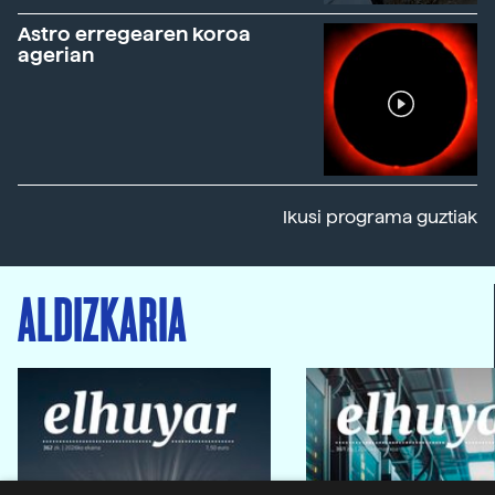
Astro erregearen koroa
agerian
Ikusi programa guztiak
ALDIZKARIA