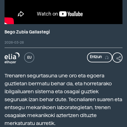
Bego Zubia Gallastegi
2026-03-28
EU
Trenaren segurtasuna une oro eta egoera
guztietan bermatu behar da, eta horretarako
ibilgailuaren sistema eta osagai guztiek
seguruak izan behar dute. Tecnaliaren suaren eta
entsegu mekanikoen laborategietan, trenen
osagaiak mekanikoki aztertzen dituzte
merkaturatu aurretik.