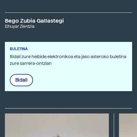
Bego Zubia Gallastegi
Elhuyar Zientzia
BULETINA
Bidali zure helbide elektronikoa eta jaso asteroko buletina
zure sarrera-ontzian
Bidali