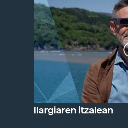
Ilargiaren itzalean