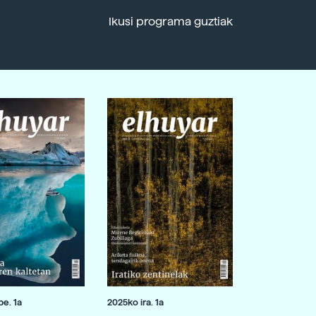
Ikusi programa guztiak
e. 1a
2025ko ira. 1a