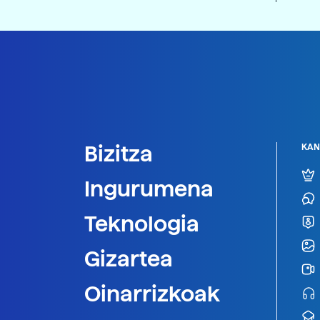
Bizitza
KAN
Ingurumena
Teknologia
Gizartea
Oinarrizkoak