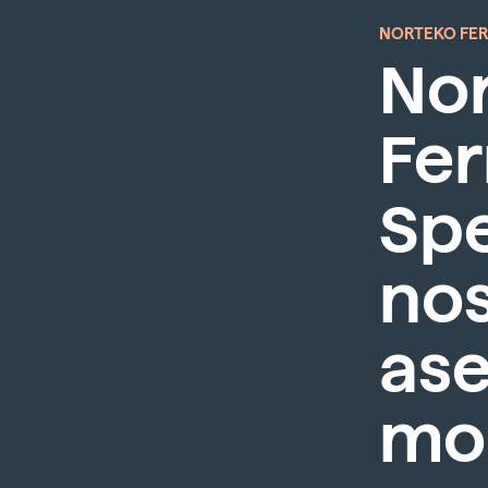
NORTEKO FE
No
Fer
Sp
nos
as
mo