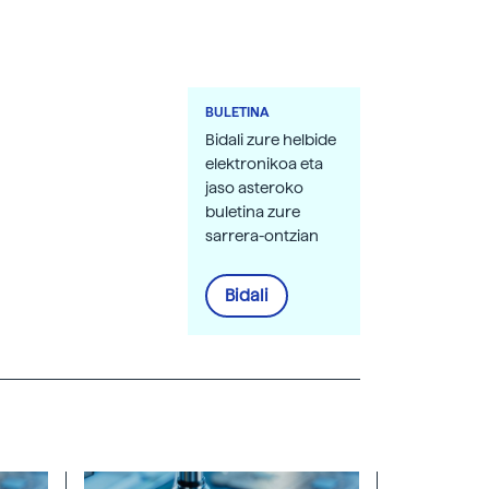
BULETINA
Bidali zure helbide
elektronikoa eta
jaso asteroko
buletina zure
sarrera-ontzian
Bidali