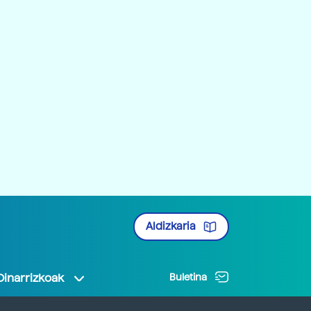
Aldizkaria
Oinarrizkoak
Buletina