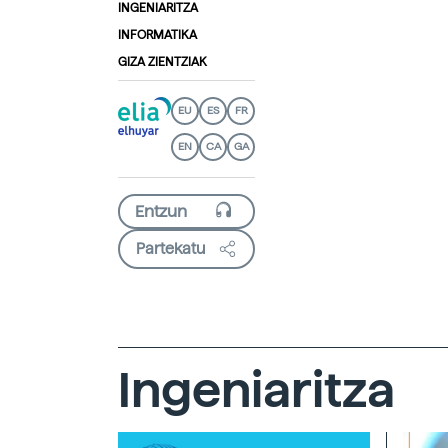
INGENIARITZA
INFORMATIKA
GIZA ZIENTZIAK
EU
ES
FR
EN
CA
GA
Partekatu
Ingeniaritza