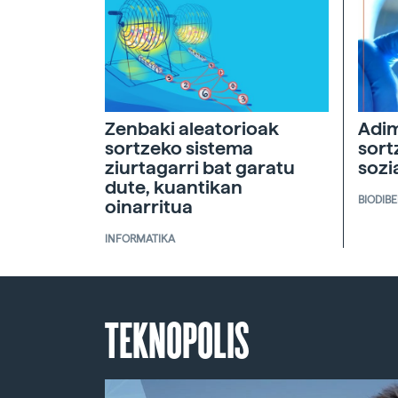
Zenbaki aleatorioak
Adim
sortzeko sistema
sort
ziurtagarri bat garatu
sozi
dute, kuantikan
BIODIB
oinarritua
INFORMATIKA
TEKNOPOLIS