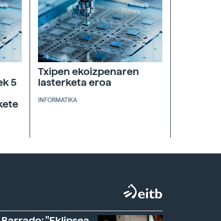
Txipen ekoizpenaren
ek 5
lasterketa eroa
INFORMATIKA
kete
 Barrado: "Eklipsea