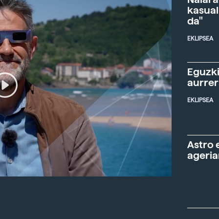
kasual
da"
EKLIPSEA
Eguzki
aurre
EKLIPSEA
Astro 
ageria