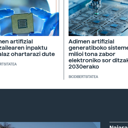
en artifizial
Adimen artifizial
zailearen inpaktu
generatiboko sistem
alaz ohartarazi dute
milioi tona zabor
elektroniko sor ditza
ERTSITATEA
2030erako
BIODIBERTSITATEA
Naiara