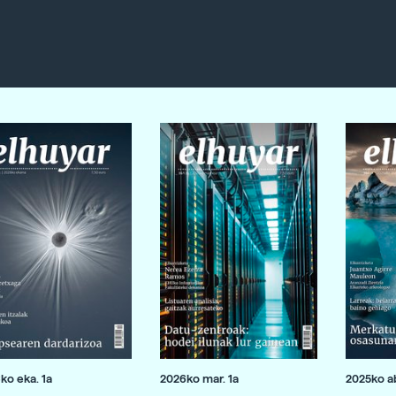
ko eka. 1a
2026ko mar. 1a
2025ko ab