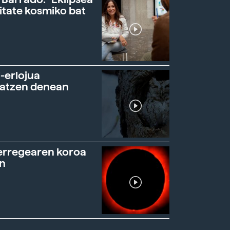
itate kosmiko bat
-erlojua
ratzen denean
erregearen koroa
n