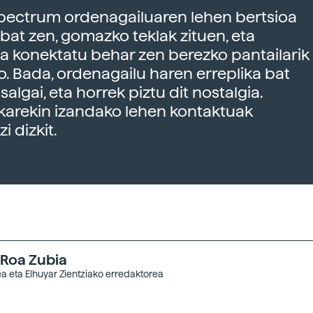
Spectrum ordenagailuaren lehen bertsioa
i bat zen, gomazko teklak zituen, eta
ra konektatu behar zen berezko pantailarik
o. Bada, ordenagailu haren erreplika bat
 salgai, eta horrek piztu dit nostalgia.
karekin izandako lehen kontaktuak
i dizkit.
 Roa Zubia
a eta Elhuyar Zientziako erredaktorea