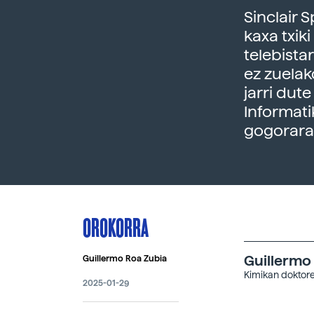
Sinclair 
kaxa txik
telebista
ez zuelak
jarri dute
Informati
gogoraraz
OROKORRA
Guillermo
Guillermo Roa Zubia
Kimikan doktore
2025-01-29