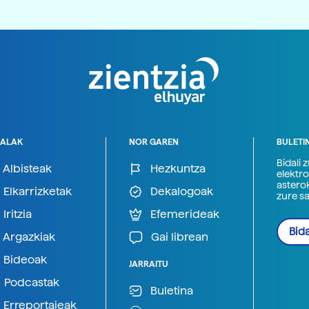
ALAK
NOR GAREN
BULETI
Bidali 
Albisteak
Hezkuntza
elektro
astero
Elkarrizketak
Dekalogoak
zure s
Iritzia
Efemerideak
Bida
Argazkiak
Gai librean
Bideoak
JARRAITU
Podcastak
Buletina
Erreportajeak