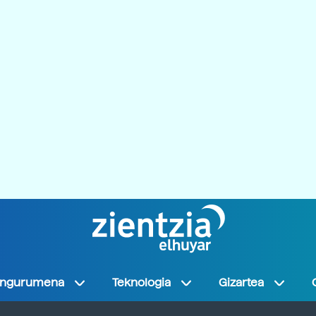
Ingurumena
Teknologia
Gizartea