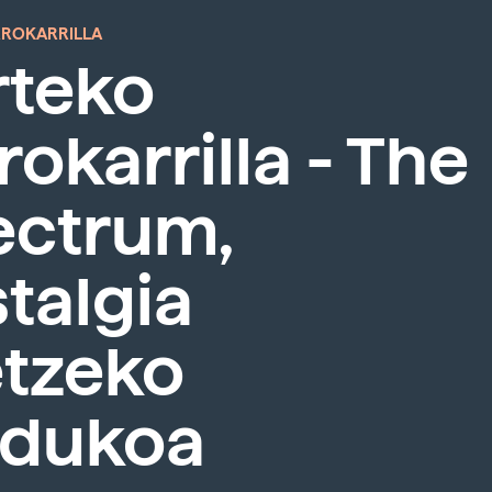
RROKARRILLA
rteko
rokarrilla - The
ectrum,
talgia
etzeko
dukoa