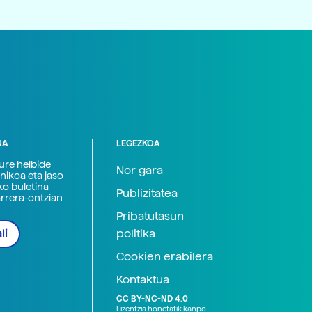
NA
LEGEZKOA
zure helbide
Nor gara
nikoa eta jaso
ko buletina
Publizitatea
arrera-ontzian
Pribatutasun
politika
li
Cookien erabilera
Kontaktua
CC BY-NC-ND 4.0
Lizentzia honetatik kanpo