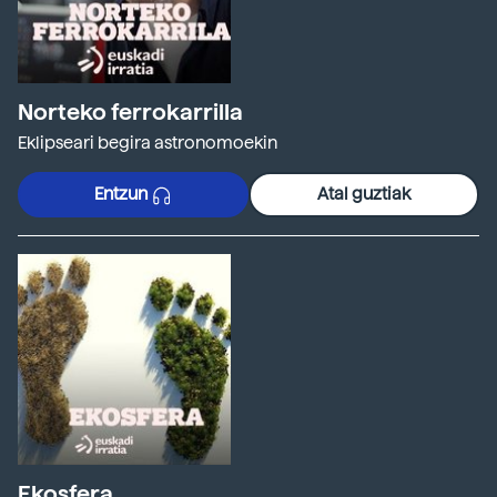
Norteko ferrokarrilla
Eklipseari begira astronomoekin
Entzun
Atal guztiak
Ekosfera