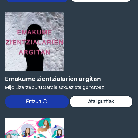
Emakume zientzialarien argitan
Mijo Lizarzaburu Garcia sexuaz eta generoaz
Entzun
Atal guztiak