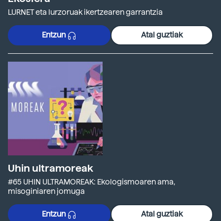
LURNET eta lurzoruak ikertzearen garrantzia
Entzun
Atal guztiak
Uhin ultramoreak
#65 UHIN ULTRAMOREAK: Ekologismoaren ama,
misoginiaren jomuga
Entzun
Atal guztiak