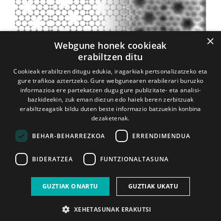
×
Webgune honek cookieak
erabiltzen ditu
Cookieak erabiltzen ditugu edukia, iragarkiak pertsonalizatzeko eta
gure trafikoa aztertzeko. Gure webgunearen erabilerari buruzko
informazioa ere partekatzen dugu gure publizitate- eta analisi-
bazkideekin, zuk eman diezun edo haiek beren zerbitzuak
erabiltzeagatik bildu duten beste informazio batzuekin konbina
dezaketenak.
BEHAR-BEHARREZKOA
ERRENDIMENDUA
Gehiago ikusi
BIDERATZEA
FUNTZIONALTASUNA
GUZTIAK ONARTU
GUZTIAK UKATU
XEHETASUNAK ERAKUTSI