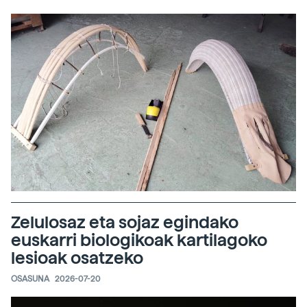
Zelulosaz eta sojaz egindako
euskarri biologikoak kartilagoko
lesioak osatzeko
OSASUNA
2026-07-20