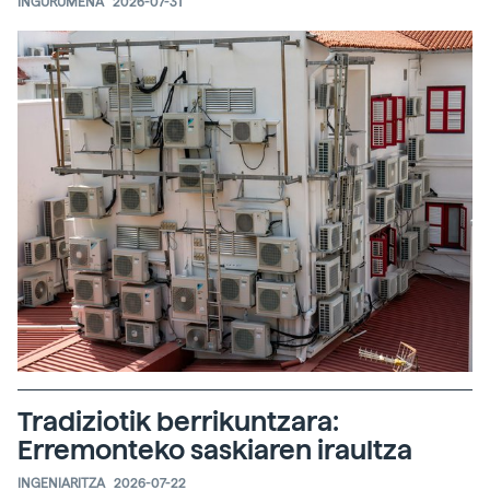
INGURUMENA
2026-07-31
Tradiziotik berrikuntzara:
Erremonteko saskiaren iraultza
INGENIARITZA
2026-07-22