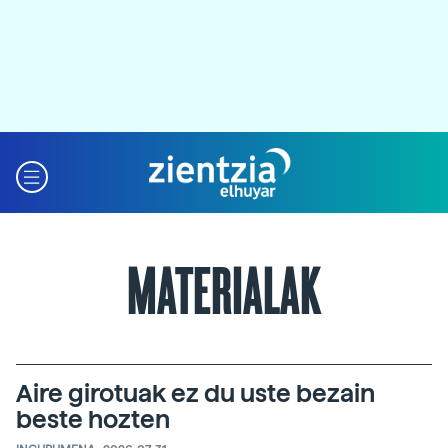
MATERIALAK
Aire girotuak ez du uste bezain
beste hozten