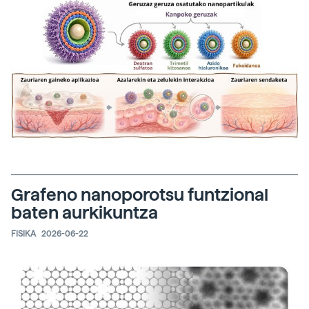
Grafeno nanoporotsu funtzional
baten aurkikuntza
FISIKA
2026-06-22