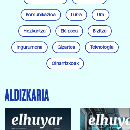
Komunikazioa
Lurra
Ura
Hezkuntza
Eklipsea
Bizitza
Ingurumena
Gizartea
Teknologia
Oinarrizkoak
ALDIZKARIA