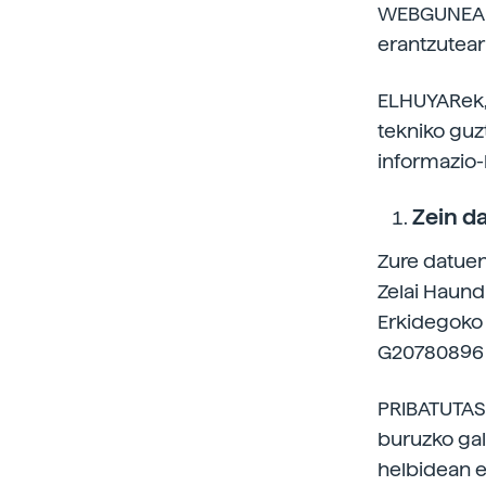
WEBGUNEAre
erantzutear
ELHUYARek, 
tekniko guz
informazio-
Zein d
Zure datue
Zelai Haund
Erkidegoko 
G20780896 
PRIBATUTAS
buruzko gal
helbidean e