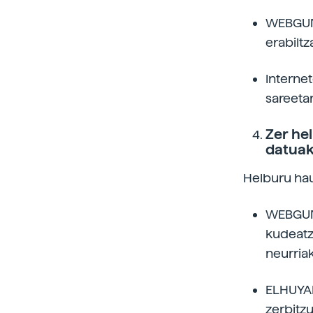
WEBGUNE
erabiltz
Interne
sareetar
Zer he
datua
Helburu hau
WEBGUNE
kudeatz
neurria
ELHUYAR
zerbitzu