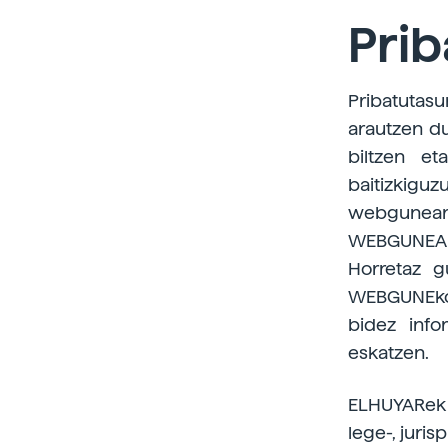
Prib
Pribatutas
arautzen du
biltzen et
baitizkigu
webguneare
WEBGUNEAre
Horretaz g
WEBGUNEko 
bidez info
eskatzen.
ELHUYARek 
lege-, juri