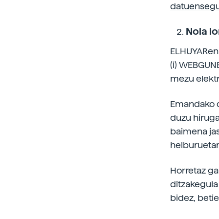
datuensegu
Nola l
ELHUYARen l
(i) WEBGUNE
mezu elektro
Emandako da
duzu hiruga
baimena jas
helburuetar
Horretaz ga
ditzakegula
bidez, beti