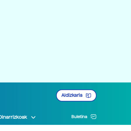
Aldizkaria
Oinarrizkoak
Buletina