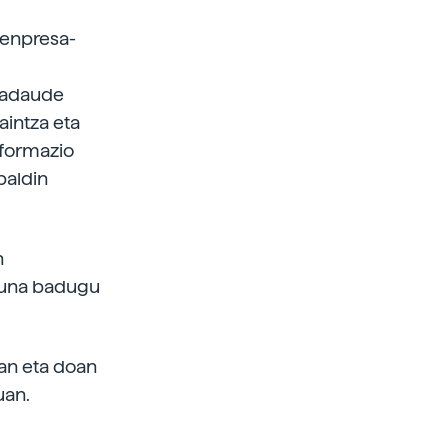
 enpresa-
 badaude
aintza eta
nformazio
baldin
n
asuna badugu
an eta doan
uan.