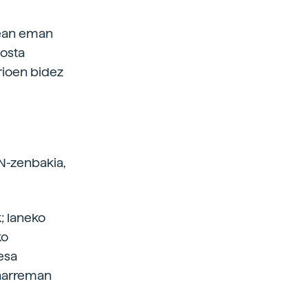
zean eman
posta
rioen bidez
AN-zenbakia,
; laneko
ko
esa
 harreman