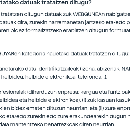
tatako datuak tratatzen ditugu?
tratatzen ditugun datuak zuk WEBGUNEAn nabigat
datuak dira, zurekin harremanetan jartzeko eta/edo 
aren bidez formalizatzeko erabiltzen ditugun formula
HUYARen kategoria hauetako datuak tratatzen ditugu:
netarako datu identifikatzaileak (izena, abizenak, N
helbidea, helbide elektronikoa, telefonoa...).
ofesionalak (diharduzun enpresa; kargua eta funtzioak
lbidea eta helbide elektronikoa), (i) zuk kasuan kasu
ien bidez ematen dituzun neurrian; eta (ii) zure enpr
ko eta/edo zurekin edo zure erakundearekin dugun
iala mantentzeko beharrezkoak diren neurrian.