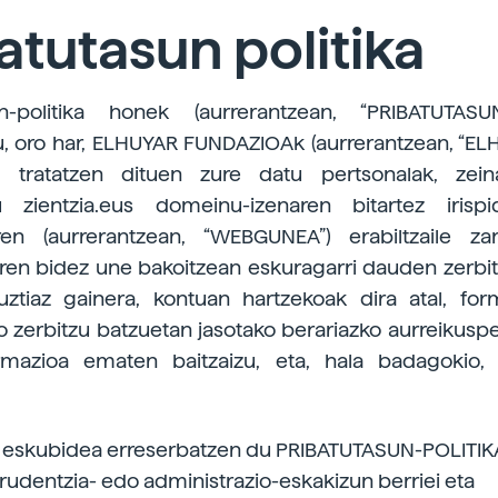
atutasun politika
un-politika honek (aurrerantzean, “PRIBATUTASUN
, oro har, ELHUYAR FUNDAZIOAk (aurrerantzean, “EL
a tratatzen dituen zure datu pertsonalak, ze
zu zientzia.eus domeinu-izenaren bitartez iris
n (aurrerantzean, “WEBGUNEA”) erabiltzaile zar
n bidez une bakoitzean eskuragarri dauden zerbit
uztiaz gainera, kontuan hartzekoak dira atal, for
zerbitzu batzuetan jasotako berariazko aurreikuspe
rmazioa ematen baitzaizu, eta, hala badagokio,
eskubidea erreserbatzen du PRIBATUTASUN-POLITIKA
sprudentzia- edo administrazio-eskakizun berriei eta