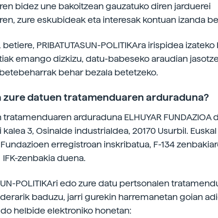
n bidez une bakoitzean gauzatuko diren jarduerei
ren, zure eskubideak eta interesak kontuan izanda bet
betiere, PRIBATUTASUN-POLITIKAra irispidea izateko 
tiak emango dizkizu, datu-babeseko araudian jasotze
betebeharrak behar bezala betetzeko.
a zure datuen tratamenduaren arduraduna?
n tratamenduaren arduraduna ELHUYAR FUNDAZIOA da
i kalea 3, Osinalde industrialdea, 20170 Usurbil. Eusk
Fundazioen erregistroan inskribatua, F-134 zenbakiar
IFK-zenbakia duena.
UN-POLITIKAri edo zure datu pertsonalen tratamendu
derarik baduzu, jarri gurekin harremanetan goian adi
do helbide elektroniko honetan: