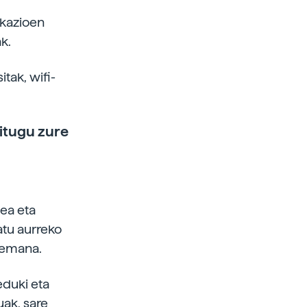
ikazioen
k.
tak, wifi-
ditugu zure
tea eta
atu aurreko
remana.
duki eta
uak, sare