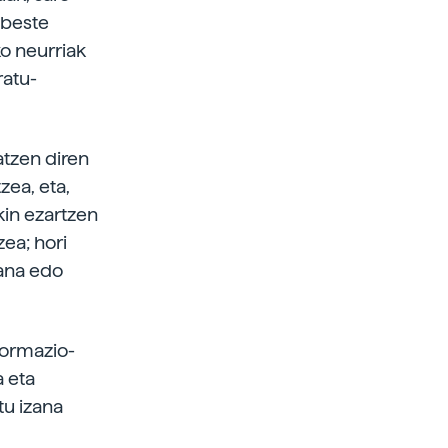
 beste
ko neurriak
ratu-
tzen diren
zea, eta,
kin ezartzen
ea; hori
zana edo
formazio-
a eta
tu izana