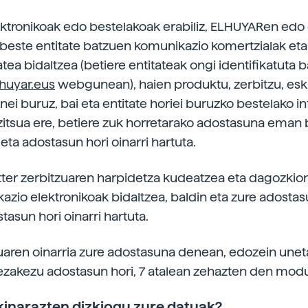
ektronikoak edo bestelakoak erabiliz, ELHUYARen edo
 beste entitate batzuen komunikazio komertzialak eta
atea bidaltzea (betiere entitateak ongi identifikatuta
huyar.eus
webgunean), haien produktu, zerbitzu, esk
ei buruz, bai eta entitate horiei buruzko bestelako i
zitsua ere, betiere zuk horretarako adostasuna eman 
ta adostasun hori oinarri hartuta.
ter zerbitzuaren harpidetza kudeatzea eta dagozkio
azio elektronikoak bidaltzea, baldin eta zure adost
tasun hori oinarri hartuta.
ren oinarria zure adostasuna denean, edozein unet
zakezu adostasun hori, 7 atalean zehazten den mod
akinarazten dizkiogu zure datuak?