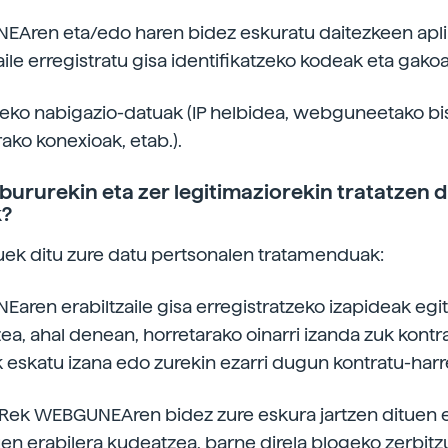
Aren eta/edo haren bidez eskuratu daitezkeen apl
aile erregistratu gisa identifikatzeko kodeak eta gakoa
teko nabigazio-datuak (IP helbidea, webguneetako bisi
ako konexioak, etab.).
lbururekin eta zer legitimaziorekin tratatzen 
k?
ek ditu zure datu pertsonalen tratamenduak:
aren erabiltzaile gisa erregistratzeko izapideak egi
ea, ahal denean, horretarako oinarri izanda zuk kontr
k eskatu izana edo zurekin ezarri dugun kontratu-har
ek WEBGUNEAren bidez zure eskura jartzen dituen e
en erabilera kudeatzea, barne direla blogeko zerbitz