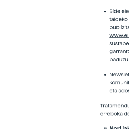
Bide el
taldeko
publizit
www.el
sustapen
garrant
baduzu e
Newslet
komunik
eta ados
Tratamendua
erreboka de
Nori j