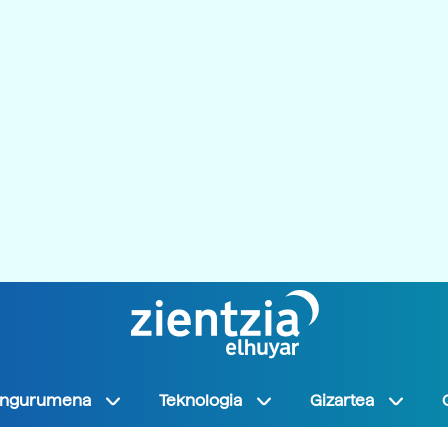
Ingurumena
Teknologia
Gizartea