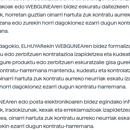
takoak edo WEBGUNEAren bidez eskuratu daitezkeen
k, horretan guztian oinarri hartuta zuk kontratu aurre
izana edo zurekin horri dagokionez ezarri dugun kont
ana.
dagokio, ELHUYARekin WEBGUNEAren bidez formaliza
u edo zerbitzuen kontratazioa izapidetzea eta kudeat
, gure produktu edo zerbitzuen eskuratzaile gisa gure
ontratu-harremana mantendu, kudeatu eta kontrolatz
oinarri hartuta zuk kontratu aurreko neurriak eskatu i
 horri dagokionez ezarri dugun kontratu-harremana.
Aren edo posta elektronikoaren bidez egindako in
k, iradokizunak, kexak eta erreklamazioak izapidetze
a, oinarri hartuta zuk kontratu aurreko neurriak eska
ekin ezarri dugun kontratu-harremana.