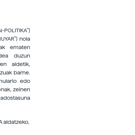
-POLITIKA”)
HUYAR”) nola
inak ematen
pidea duzun
en aldetik,
zuak barne.
mulario edo
nak, zeinen
 adostasuna
 aldatzeko,