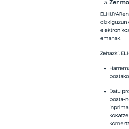
Zer mo
ELHUYARen 
dizkiguzun 
elektroniko
emanak.
Zehazki, EL
Harrema
postako 
Datu pr
posta-he
inprimak
kokatze
komertz