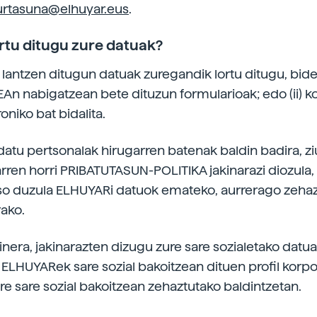
rtasuna@elhuyar.eus
.
ortu ditugu zure datuak?
antzen ditugun datuak zuregandik lortu ditugu, bide
An nabigatzean bete dituzun formularioak; edo (ii) k
niko bat bidalita.
tu pertsonalak hirugarren batenak baldin badira, zi
rren horri PRIBATUTASUN-POLITIKA jakinarazi diozula,
o duzula ELHUYARi datuok emateko, aurrerago zehaz
ako.
inera, jakinarazten dizugu zure sare sozialetako datua
 ELHUYARek sare sozial bakoitzean dituen profil korp
ere sare sozial bakoitzean zehaztutako baldintzetan.