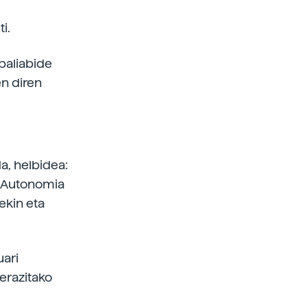
i.
baliabide
n diren
, helbidea:
al Autonomia
ekin eta
ari
erazitako