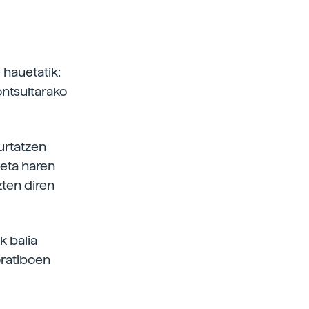
 hauetatik:
ontsultarako
urtatzen
 eta haren
ten diren
k balia
oratiboen