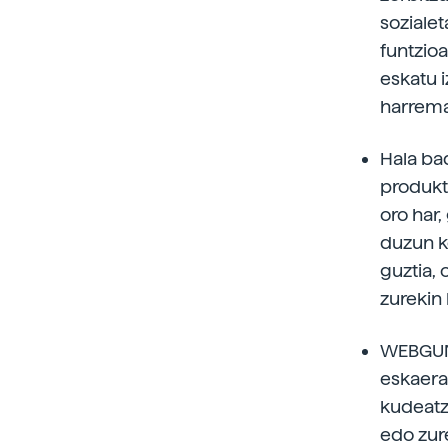
soziale
funtzioa
eskatu 
harrem
Hala ba
produkt
oro har
duzun k
guztia, 
zurekin
WEBGUNE
eskaera
kudeatze
edo zur