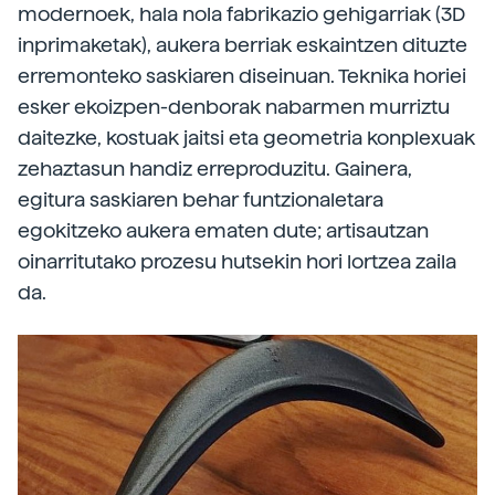
modernoek, hala nola fabrikazio gehigarriak (3D
inprimaketak), aukera berriak eskaintzen dituzte
erremonteko saskiaren diseinuan. Teknika horiei
esker ekoizpen-denborak nabarmen murriztu
daitezke, kostuak jaitsi eta geometria konplexuak
zehaztasun handiz erreproduzitu. Gainera,
egitura saskiaren behar funtzionaletara
egokitzeko aukera ematen dute; artisautzan
oinarritutako prozesu hutsekin hori lortzea zaila
da.