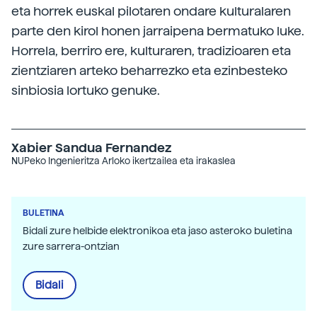
eta horrek euskal pilotaren ondare kulturalaren
parte den kirol honen jarraipena bermatuko luke.
Horrela, berriro ere, kulturaren, tradizioaren eta
zientziaren arteko beharrezko eta ezinbesteko
sinbiosia lortuko genuke.
Xabier Sandua Fernandez
NUPeko Ingenieritza Arloko ikertzailea eta irakaslea
BULETINA
Bidali zure helbide elektronikoa eta jaso asteroko buletina
zure sarrera-ontzian
Bidali