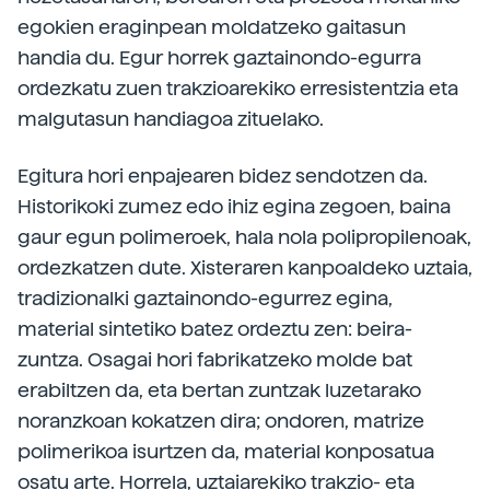
egokien eraginpean moldatzeko gaitasun
handia du. Egur horrek gaztainondo-egurra
ordezkatu zuen trakzioarekiko erresistentzia eta
malgutasun handiagoa zituelako.
Egitura hori enpajearen bidez sendotzen da.
Historikoki zumez edo ihiz egina zegoen, baina
gaur egun polimeroek, hala nola polipropilenoak,
ordezkatzen dute. Xisteraren kanpoaldeko uztaia,
tradizionalki gaztainondo-egurrez egina,
material sintetiko batez ordeztu zen: beira-
zuntza. Osagai hori fabrikatzeko molde bat
erabiltzen da, eta bertan zuntzak luzetarako
noranzkoan kokatzen dira; ondoren, matrize
polimerikoa isurtzen da, material konposatua
osatu arte. Horrela, uztaiarekiko trakzio- eta