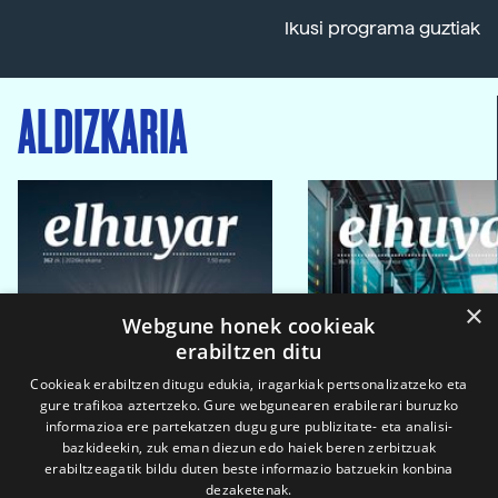
Ikusi programa guztiak
ALDIZKARIA
×
Webgune honek cookieak
erabiltzen ditu
Cookieak erabiltzen ditugu edukia, iragarkiak pertsonalizatzeko eta
gure trafikoa aztertzeko. Gure webgunearen erabilerari buruzko
informazioa ere partekatzen dugu gure publizitate- eta analisi-
bazkideekin, zuk eman diezun edo haiek beren zerbitzuak
erabiltzeagatik bildu duten beste informazio batzuekin konbina
dezaketenak.