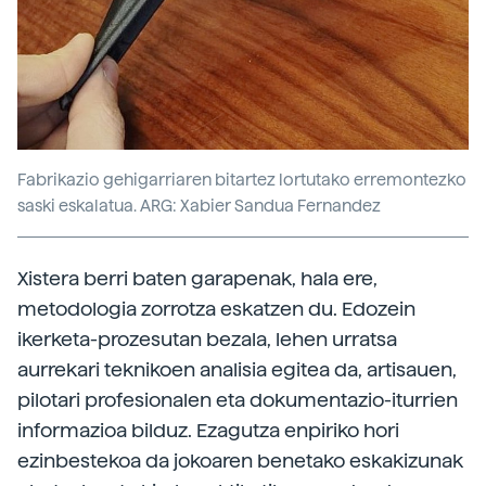
Fabrikazio gehigarriaren bitartez lortutako erremontezko
saski eskalatua. ARG: Xabier Sandua Fernandez
Xistera berri baten garapenak, hala ere,
metodologia zorrotza eskatzen du. Edozein
ikerketa-prozesutan bezala, lehen urratsa
aurrekari teknikoen analisia egitea da, artisauen,
pilotari profesionalen eta dokumentazio-iturrien
informazioa bilduz. Ezagutza enpiriko hori
ezinbestekoa da jokoaren benetako eskakizunak