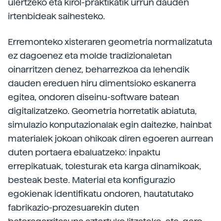
ulertzeko eta kirol-praktikatik urrun dauden
irtenbideak saihesteko.
Erremonteko xisteraren geometria normalizatuta
ez dagoenez eta molde tradizionaletan
oinarritzen denez, beharrezkoa da lehendik
dauden ereduen hiru dimentsioko eskanerra
egitea, ondoren diseinu-software batean
digitalizatzeko. Geometria horretatik abiatuta,
simulazio konputazionalak egin daitezke, hainbat
materialek jokoan ohikoak diren egoeren aurrean
duten portaera ebaluatzeko: inpaktu
errepikatuak, tolesturak eta karga dinamikoak,
besteak beste. Material eta konfigurazio
egokienak identifikatu ondoren, hautatutako
fabrikazio-prozesuarekin duten