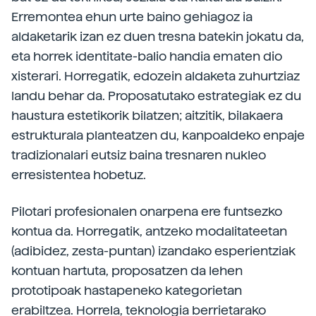
Erremontea ehun urte baino gehiagoz ia
aldaketarik izan ez duen tresna batekin jokatu da,
eta horrek identitate-balio handia ematen dio
xisterari. Horregatik, edozein aldaketa zuhurtziaz
landu behar da. Proposatutako estrategiak ez du
haustura estetikorik bilatzen; aitzitik, bilakaera
estrukturala planteatzen du, kanpoaldeko enpaje
tradizionalari eutsiz baina tresnaren nukleo
erresistentea hobetuz.
Pilotari profesionalen onarpena ere funtsezko
kontua da. Horregatik, antzeko modalitateetan
(adibidez, zesta-puntan) izandako esperientziak
kontuan hartuta, proposatzen da lehen
prototipoak hastapeneko kategorietan
erabiltzea. Horrela, teknologia berrietarako