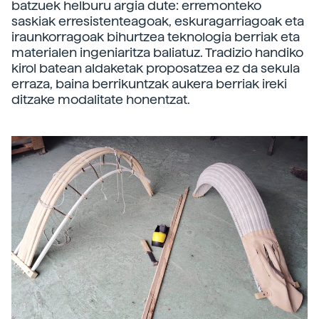
batzuek helburu argia dute: erremonteko
saskiak erresistenteagoak, eskuragarriagoak eta
iraunkorragoak bihurtzea teknologia berriak eta
materialen ingeniaritza baliatuz. Tradizio handiko
kirol batean aldaketak proposatzea ez da sekula
erraza, baina berrikuntzak aukera berriak ireki
ditzake modalitate honentzat.