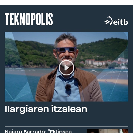
TEKNOPOLIS
Ilargiaren itzalean
Naiara Barrado: "Eklipsea