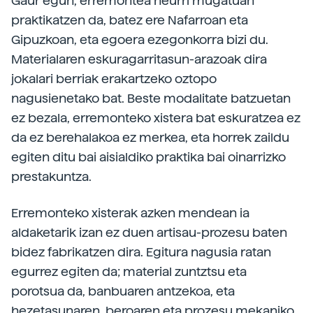
Gaur egun, erremontea neurri mugatuan
praktikatzen da, batez ere Nafarroan eta
Gipuzkoan, eta egoera ezegonkorra bizi du.
Materialaren eskuragarritasun-arazoak dira
jokalari berriak erakartzeko oztopo
nagusienetako bat. Beste modalitate batzuetan
ez bezala, erremonteko xistera bat eskuratzea ez
da ez berehalakoa ez merkea, eta horrek zaildu
egiten ditu bai aisialdiko praktika bai oinarrizko
prestakuntza.
Erremonteko xisterak azken mendean ia
aldaketarik izan ez duen artisau-prozesu baten
bidez fabrikatzen dira. Egitura nagusia ratan
egurrez egiten da; material zuntztsu eta
porotsua da, banbuaren antzekoa, eta
hezetasunaren, beroaren eta prozesu mekaniko