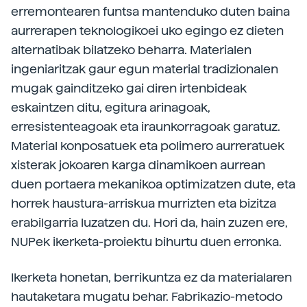
erremontearen funtsa mantenduko duten baina
aurrerapen teknologikoei uko egingo ez dieten
alternatibak bilatzeko beharra. Materialen
ingeniaritzak gaur egun material tradizionalen
mugak gainditzeko gai diren irtenbideak
eskaintzen ditu, egitura arinagoak,
erresistenteagoak eta iraunkorragoak garatuz.
Material konposatuek eta polimero aurreratuek
xisterak jokoaren karga dinamikoen aurrean
duen portaera mekanikoa optimizatzen dute, eta
horrek haustura-arriskua murrizten eta bizitza
erabilgarria luzatzen du. Hori da, hain zuzen ere,
NUPek ikerketa-proiektu bihurtu duen erronka.
Ikerketa honetan, berrikuntza ez da materialaren
hautaketara mugatu behar. Fabrikazio-metodo