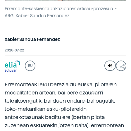
Erremonte-saskien fabrikazioaren artisau-prozesua. -
ARG: Xabier Sandua Fernandez
Xabier Sandua Fernandez
2026-07-22
EU
Erremonteak leku berezia du euskal pilotaren
modalitateen artean, bai bere ezaugarri
teknikoengatik, bai duen ondare-balioagatik.
Joko-mekanikan esku-pilotarekin
antzekotasunak baditu ere (bertan pilota
zuzenean eskuarekin jotzen baita), erremontean