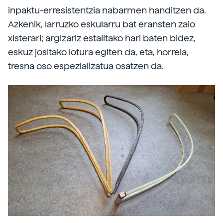
inpaktu-erresistentzia nabarmen handitzen da.
Azkenik, larruzko eskularru bat eransten zaio
xisterari; argizariz estalitako hari baten bidez,
eskuz jositako lotura egiten da, eta, horrela,
tresna oso espezializatua osatzen da.