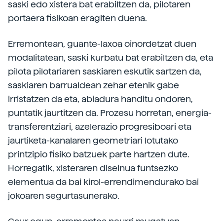
saski edo xistera bat erabiltzen da, pilotaren
portaera fisikoan eragiten duena.
Erremontean, guante-laxoa oinordetzat duen
modalitatean, saski kurbatu bat erabiltzen da, eta
pilota pilotariaren saskiaren eskutik sartzen da,
saskiaren barrualdean zehar etenik gabe
irristatzen da eta, abiadura handitu ondoren,
puntatik jaurtitzen da. Prozesu horretan, energia-
transferentziari, azelerazio progresiboari eta
jaurtiketa-kanalaren geometriari lotutako
printzipio fisiko batzuek parte hartzen dute.
Horregatik, xisteraren diseinua funtsezko
elementua da bai kirol-errendimendurako bai
jokoaren segurtasunerako.