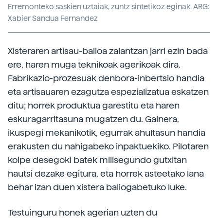
Erremonteko saskien uztaiak, zuntz sintetikoz eginak. ARG:
Xabier Sandua Fernandez
Xisteraren artisau-balioa zalantzan jarri ezin bada
ere, haren muga teknikoak agerikoak dira.
Fabrikazio-prozesuak denbora-inbertsio handia
eta artisauaren ezagutza espezializatua eskatzen
ditu; horrek produktua garestitu eta haren
eskuragarritasuna mugatzen du. Gainera,
ikuspegi mekanikotik, egurrak ahultasun handia
erakusten du nahigabeko inpaktuekiko. Pilotaren
kolpe desegoki batek milisegundo gutxitan
hautsi dezake egitura, eta horrek asteetako lana
behar izan duen xistera baliogabetuko luke.
Testuinguru honek agerian uzten du