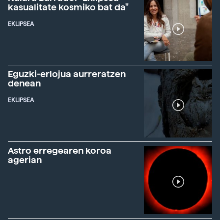
kasualitate kosmiko bat da"
EKLIPSEA
Eguzki-erlojua aurreratzen
denean
EKLIPSEA
Astro erregearen koroa
agerian