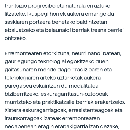
trantsizio progresibo eta naturala erraztuko
litzateke. Ikuspegi horrek aukera emango du
saskiaren portaera benetako baldintzetan
ebaluatzeko eta belaunaldi berriak tresna berriei
ohitzeko.
Erremontearen etorkizuna, neurri handi batean,
gaur egungo teknologiei egokitzeko duen
gaitasunaren mende dago. Tradizioaren eta
teknologiaren arteko uztarketak aukera
paregabea eskaintzen du modalitatea
biziberritzeko, eskuragarritasun-oztopoak
murrizteko eta praktikatzaile berriak erakartzeko.
Xistera eskuragarriagoak, erresistenteagoak eta
iraunkorragoak izateak erremontearen
hedapenean eragin erabakigarria izan dezake,