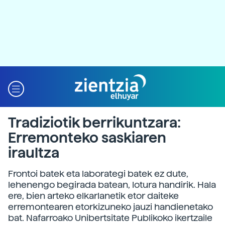
Tradiziotik berrikuntzara:
Erremonteko saskiaren
iraultza
Frontoi batek eta laborategi batek ez dute,
lehenengo begirada batean, lotura handirik. Hala
ere, bien arteko elkarlanetik etor daiteke
erremontearen etorkizuneko jauzi handienetako
bat. Nafarroako Unibertsitate Publikoko ikertzaile