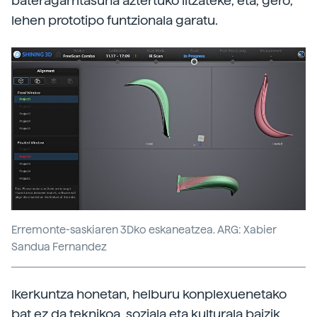
bateragarritasuna aztertuko litzateke, eta, gero,
lehen prototipo funtzionala garatu.
Erremonte-saskiaren 3Dko eskaneatzea. ARG: Xabier
Sandua Fernandez
Ikerkuntza honetan, helburu konplexuenetako
bat ez da teknikoa, soziala eta kulturala baizik.