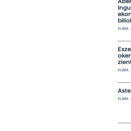
Aber
ingu
ekon
bilio
KLIMA
Esze
oker
zien
KLIMA
Aste
KLIMA