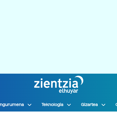
Ingurumena
Teknologia
Gizartea