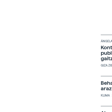
ÁNGELA
Kont
publ
gait
GIZA ZI
Beha
ara
KLIMA