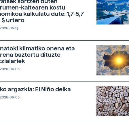
atsek sortzen duten
rumen-kaltearen kostu
omikoa kalkulatu dute: 1,7-5,7
i $ urtero
2026-06-19
natoki klimatiko onena eta
rena baztertu dituzte
tzialariek
2026-06-05
ko argazkia: El Niño deika
2026-06-03