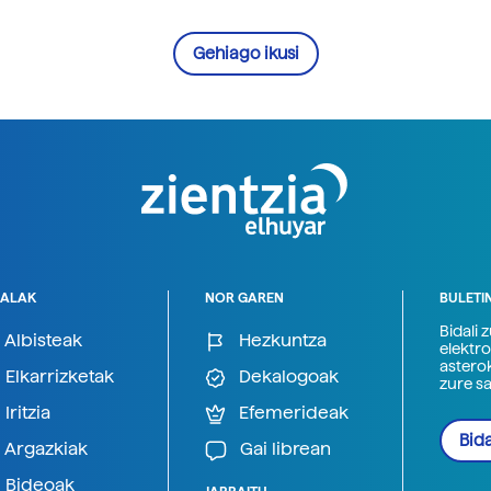
Gehiago ikusi
ALAK
NOR GAREN
BULETI
Bidali 
Albisteak
Hezkuntza
elektro
astero
Elkarrizketak
Dekalogoak
zure s
Iritzia
Efemerideak
Bida
Argazkiak
Gai librean
Bideoak