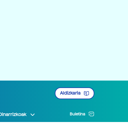
Aldizkaria
Oinarrizkoak
Buletina