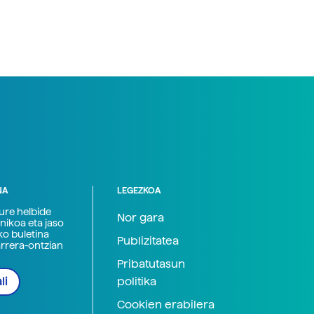
NA
LEGEZKOA
zure helbide
Nor gara
nikoa eta jaso
ko buletina
Publizitatea
arrera-ontzian
Pribatutasun
politika
li
Cookien erabilera