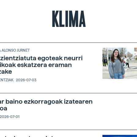
KLIMA
 ALONSO JURNET
zientziatuta egoteak neurri
ikoak eskatzera eraman
zake
ENTZIAK
2026-07-03
r baino ezkorragoak izatearen
zoa
2026-07-01