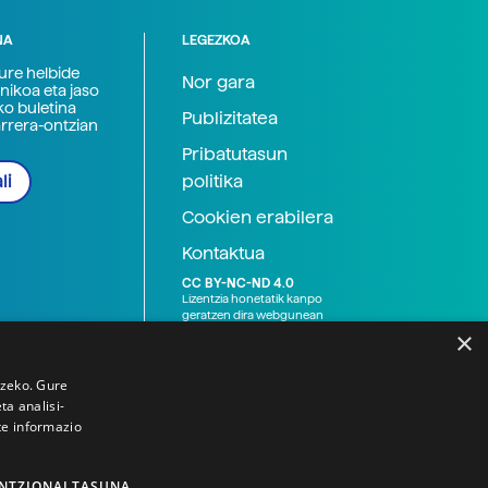
NA
LEGEZKOA
zure helbide
Nor gara
nikoa eta jaso
ko buletina
Publizitatea
arrera-ontzian
Pribatutasun
politika
li
Cookien erabilera
Kontaktua
CC BY-NC-ND 4.0
Lizentzia honetatik kanpo
geratzen dira webgunean
argitaratutako baliabide
×
grafikoak (argazki eta
ilustrazioak), baita Elhuyar ez
den bestelako erakunde eta
tzeko. Gure
norbanakoek idatzitakoak
a analisi-
ere. Kanpo-esteken bidez
te informazio
emandako edukiak esteka
horietan agertzen den
lizentziapean daude,
gehienetan copyright-a
NTZIONALTASUNA