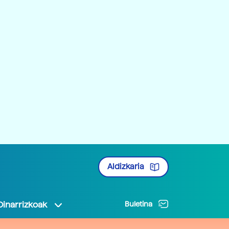
Aldizkaria
Oinarrizkoak
Buletina