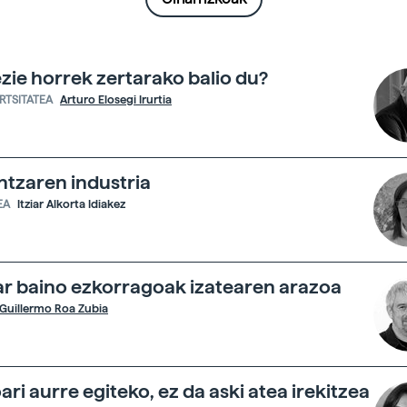
zie horrek zertarako balio du?
ERTSITATEA
Arturo Elosegi Irurtia
ntzaren industria
EA
Itziar Alkorta Idiakez
r baino ezkorragoak izatearen arazoa
Guillermo Roa Zubia
ari aurre egiteko, ez da aski atea irekitzea