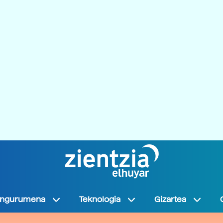
Ingurumena
Teknologia
Gizartea