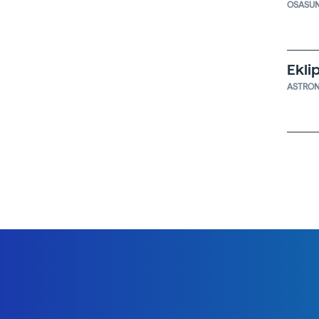
OSASU
Ekli
ASTRO