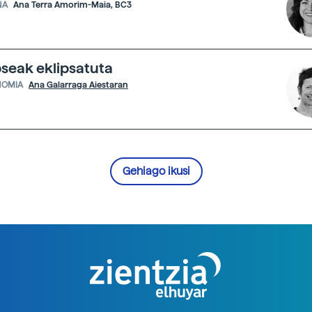
NA
Ana Terra Amorim-Maia, BC3
pseak eklipsatuta
NOMIA
Ana Galarraga Aiestaran
Gehiago ikusi