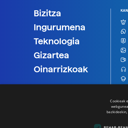
Bizitza
KAN
Ingurumena
Teknologia
Gizartea
Oinarrizkoak
Cookieak e
webgunear
bazkideekin,
BEHAR-BEH