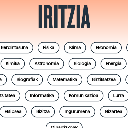
IRITZIA
Berdintasuna
Fisika
Klima
Ekonomia
Kimika
Astronomia
Biologia
Energia
a
Biografiak
Matematika
Birziklatzea
tsitatea
Informatika
Komunikazioa
Lurra
Eklipsea
Bizitza
Ingurumena
Gizartea
Oinarrizkoak