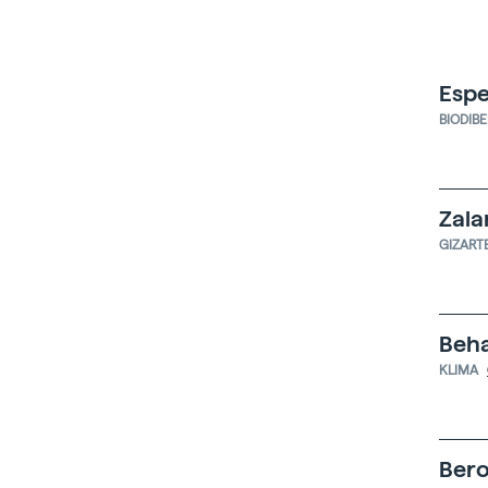
Espe
BIODIB
Zala
GIZART
Beha
KLIMA
Bero