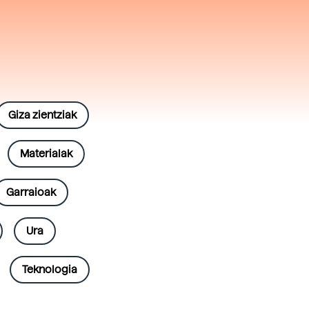
Giza zientziak
Materialak
Garraioak
Ura
Teknologia