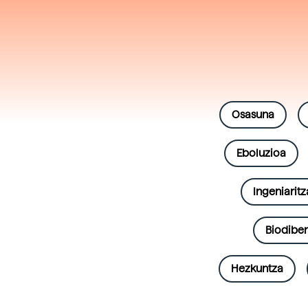
Osasuna
Eboluzioa
Ingeniaritz
Biodiber
Hezkuntza