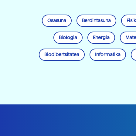
Osasuna
Berdintasuna
Fisi
Biologia
Energia
Mate
Biodibertsitatea
Informatika