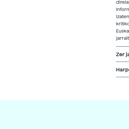
direl
Infor
izaten
kriti
Euska
jarrai
Zer 
Harp