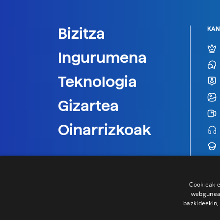
Bizitza
KAN
Ingurumena
Teknologia
Gizartea
Oinarrizkoak
Cookieak e
webgunear
bazkideekin,