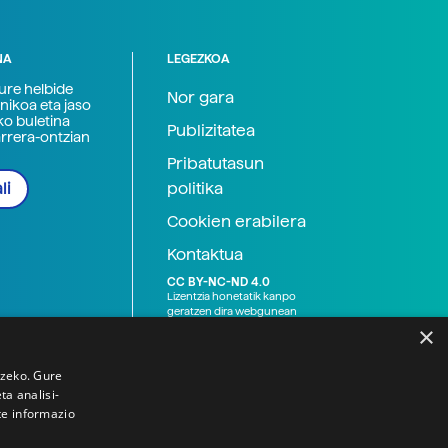
NA
LEGEZKOA
zure helbide
Nor gara
nikoa eta jaso
ko buletina
Publizitatea
arrera-ontzian
Pribatutasun
politika
li
Cookien erabilera
Kontaktua
CC BY-NC-ND 4.0
Lizentzia honetatik kanpo
geratzen dira webgunean
argitaratutako baliabide
×
grafikoak (argazki eta
ilustrazioak), baita Elhuyar ez
den bestelako erakunde eta
tzeko. Gure
norbanakoek idatzitakoak
a analisi-
ere. Kanpo-esteken bidez
te informazio
emandako edukiak esteka
horietan agertzen den
lizentziapean daude,