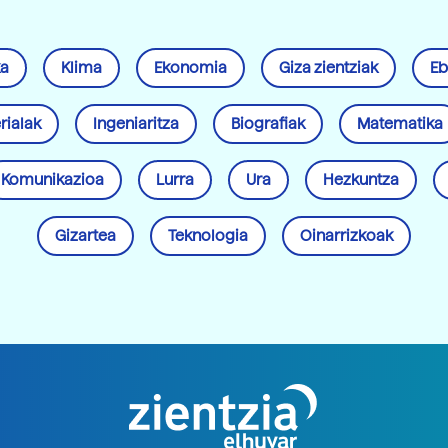
ka
Klima
Ekonomia
Giza zientziak
Eb
rialak
Ingeniaritza
Biografiak
Matematika
Komunikazioa
Lurra
Ura
Hezkuntza
Gizartea
Teknologia
Oinarrizkoak