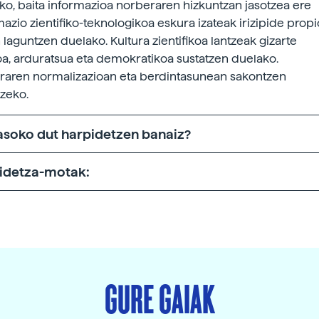
ako, baita informazioa norberaren hizkuntzan jasotzea ere
mazio zientifiko-teknologikoa eskura izateak irizipide prop
 laguntzen duelako. Kultura zientifikoa lantzeak gizarte
koa, arduratsua eta demokratikoa sustatzen duelako.
raren normalizazioan eta berdintasunean sakontzen
tzeko.
jasoko dut harpidetzen banaiz?
idetza-motak:
GURE GAIAK