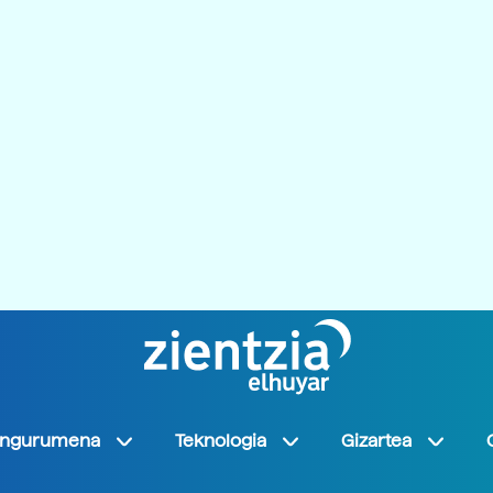
Ingurumena
Teknologia
Gizartea