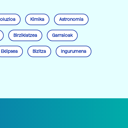
oluzioa
Kimika
Astronomia
Birziklatzea
Garraioak
Eklipsea
Bizitza
Ingurumena