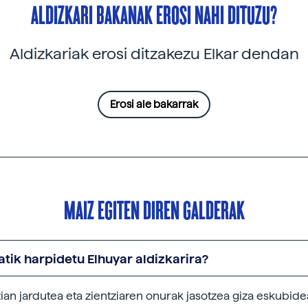
ALDIZKARI BAKANAK EROSI NAHI DITUZU?
Aldizkariak erosi ditzakezu Elkar dendan
Erosi ale bakarrak
MAIZ EGITEN DIREN GALDERAK
tik harpidetu Elhuyar aldizkarira?
zian jardutea eta zientziaren onurak jasotzea giza eskubide