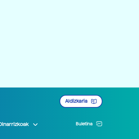
Aldizkaria
Oinarrizkoak
Buletina