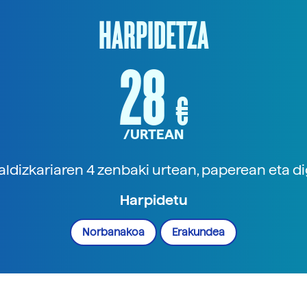
HARPIDETZA
28
€
/URTEAN
aldizkariaren 4 zenbaki urtean, paperean eta di
Harpidetu
Norbanakoa
Erakundea