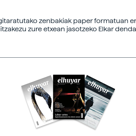
gitaratutako zenbakiak paper formatuan er
itzakezu zure etxean jasotzeko Elkar dend