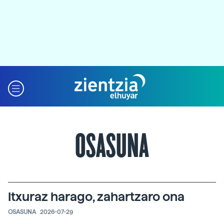
OSASUNA
Itxuraz harago, zahartzaro ona
OSASUNA
2026-07-29