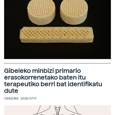
Gibeleko minbizi primario
erasokorrenetako baten itu
terapeutiko berri bat identifikatu
dute
OSASUNA
2026-07-17