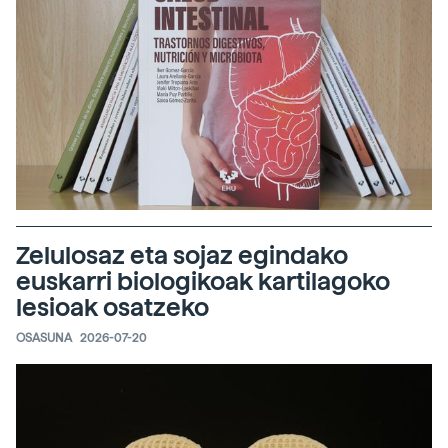
Zelulosaz eta sojaz egindako
euskarri biologikoak kartilagoko
lesioak osatzeko
OSASUNA
2026-07-20