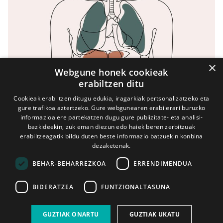
×
Webgune honek cookieak
erabiltzen ditu
Cookieak erabiltzen ditugu edukia, iragarkiak pertsonalizatzeko eta
gure trafikoa aztertzeko. Gure webgunearen erabilerari buruzko
informazioa ere partekatzen dugu gure publizitate- eta analisi-
bazkideekin, zuk eman diezun edo haiek beren zerbitzuak
erabiltzeagatik bildu duten beste informazio batzuekin konbina
dezaketenak.
BEHAR-BEHARREZKOA
ERRENDIMENDUA
Gehiago ikusi
BIDERATZEA
FUNTZIONALTASUNA
GUZTIAK ONARTU
GUZTIAK UKATU