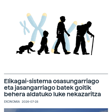
Elikagai-sistema osasungarriago
eta jasangarriago batek goitik
behera aldatuko luke nekazaritza
EKONOMIA
2026-07-28