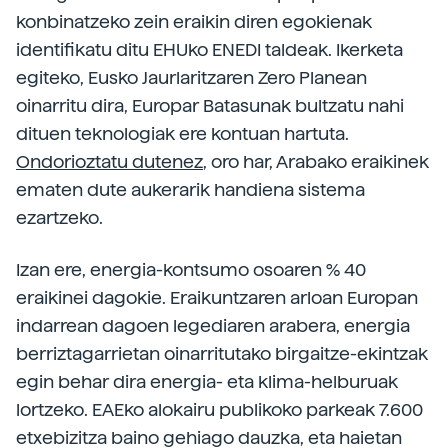
konbinatzeko zein eraikin diren egokienak
identifikatu ditu EHUko ENEDI taldeak. Ikerketa
egiteko, Eusko Jaurlaritzaren Zero Planean
oinarritu dira, Europar Batasunak bultzatu nahi
dituen teknologiak ere kontuan hartuta.
Ondorioztatu dutenez
, oro har, Arabako eraikinek
ematen dute aukerarik handiena sistema
ezartzeko.
Izan ere, energia-kontsumo osoaren % 40
eraikinei dagokie. Eraikuntzaren arloan Europan
indarrean dagoen legediaren arabera, energia
berriztagarrietan oinarritutako birgaitze-ekintzak
egin behar dira energia- eta klima-helburuak
lortzeko. EAEko alokairu publikoko parkeak 7.600
etxebizitza baino gehiago dauzka, eta haietan