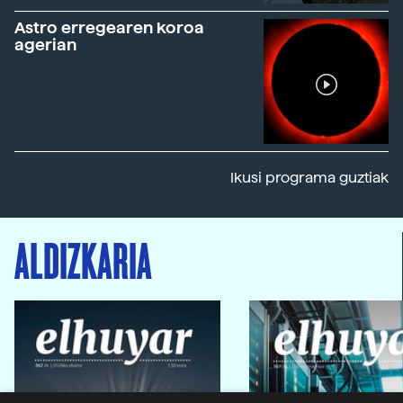
Astro erregearen koroa
agerian
Ikusi programa guztiak
ALDIZKARIA