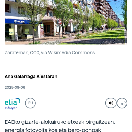
Zarateman, CC0, via Wikimedia Commons
Ana Galarraga Aiestaran
2025-08-06
EU
EAEko gizarte-alokairuko etxeak birgaitzean,
energia fotovoltaikoa eta bero-ponpak