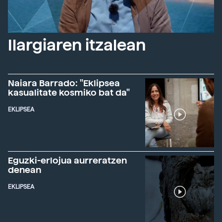
Ilargiaren itzalean
Naiara Barrado: "Eklipsea
kasualitate kosmiko bat da"
EKLIPSEA
Eguzki-erlojua aurreratzen
denean
EKLIPSEA