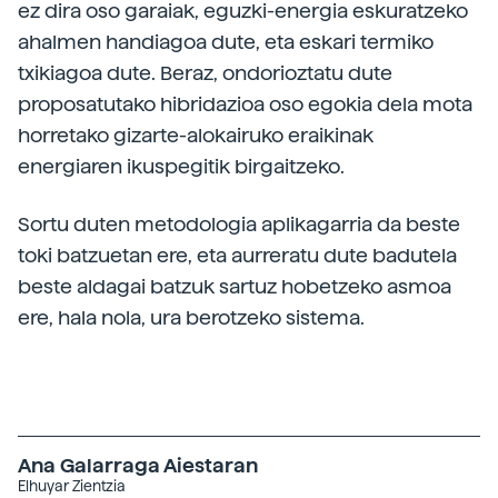
ez dira oso garaiak, eguzki-energia eskuratzeko
ahalmen handiagoa dute, eta eskari termiko
txikiagoa dute. Beraz, ondorioztatu dute
proposatutako hibridazioa oso egokia dela mota
horretako gizarte-alokairuko eraikinak
energiaren ikuspegitik birgaitzeko.
Sortu duten metodologia aplikagarria da beste
toki batzuetan ere, eta aurreratu dute badutela
beste aldagai batzuk sartuz hobetzeko asmoa
ere, hala nola, ura berotzeko sistema.
Ana Galarraga Aiestaran
Elhuyar Zientzia