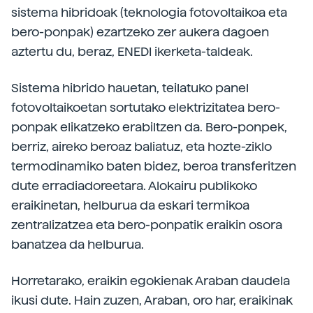
sistema hibridoak (teknologia fotovoltaikoa eta
bero-ponpak) ezartzeko zer aukera dagoen
aztertu du, beraz, ENEDI ikerketa-taldeak.
Sistema hibrido hauetan, teilatuko panel
fotovoltaikoetan sortutako elektrizitatea bero-
ponpak elikatzeko erabiltzen da. Bero-ponpek,
berriz, aireko beroaz baliatuz, eta hozte-ziklo
termodinamiko baten bidez, beroa transferitzen
dute erradiadoreetara. Alokairu publikoko
eraikinetan, helburua da eskari termikoa
zentralizatzea eta bero-ponpatik eraikin osora
banatzea da helburua.
Horretarako, eraikin egokienak Araban daudela
ikusi dute. Hain zuzen, Araban, oro har, eraikinak