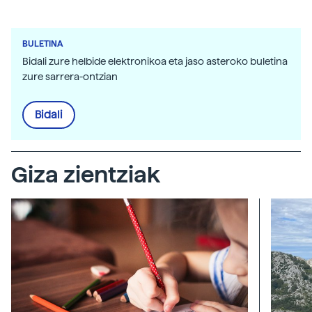
BULETINA
Bidali zure helbide elektronikoa eta jaso asteroko buletina
zure sarrera-ontzian
Bidali
Giza zientziak