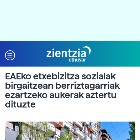
EAEko etxebizitza sozialak
birgaitzean berriztagarriak
ezartzeko aukerak aztertu
dituzte