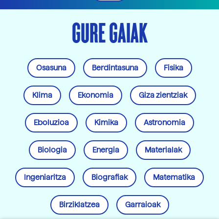
GURE GAIAK
Osasuna
Berdintasuna
Fisika
Klima
Ekonomia
Giza zientziak
Eboluzioa
Kimika
Astronomia
Biologia
Energia
Materialak
Ingeniaritza
Biografiak
Matematika
Birziklatzea
Garraioak