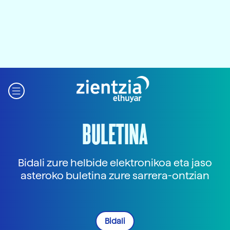
BULETINA
Bidali zure helbide elektronikoa eta jaso
asteroko buletina zure sarrera-ontzian
Bidali