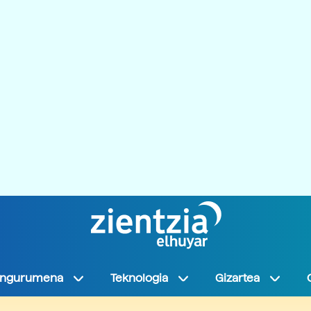
Ingurumena
Teknologia
Gizartea