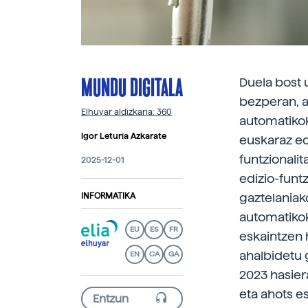
MUNDU DIGITALA
Duela bost
bezperan, a
Elhuyar aldizkaria: 360
automatikok
Igor Leturia Azkarate
euskaraz ed
funtzionali
2025-12-01
edizio-funt
gaztelaniak
INFORMATIKA
automatikok
EU
ES
FR
eskaintzen 
ahalbidetu g
EN
CA
GA
2023 hasier
eta ahots es