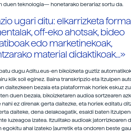
en duen teknologia— honetarako berariaz sortu da.
zio ugari ditu: elkarrizketa forma
ntalak, off-eko ahotsak, bideo
atiboak edo marketinekoak,
zarako material didaktikoak...»
ipatu dugu Aditu.eus-en bikoizketa guztiz automatikok
iru klik soil eginez. Baina transkripzio eta itzulpen a
n daitezkeen bezala eta plataformak horiek eskuz z
en duen bezala, bikoizketaren audioa sortzearen az
 nahi ez direnak gerta daitezke, eta horiek editatu di
rta daiteke, dena delakoagatik, esaldi baten itzulpen
te luzeagoa izatea. Itzulitako audioak jatorrizkoaren
n egokitu ahal izateko (aurretik eta ondoren beste ga