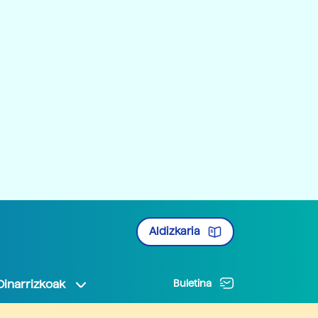
Aldizkaria
Oinarrizkoak
Buletina