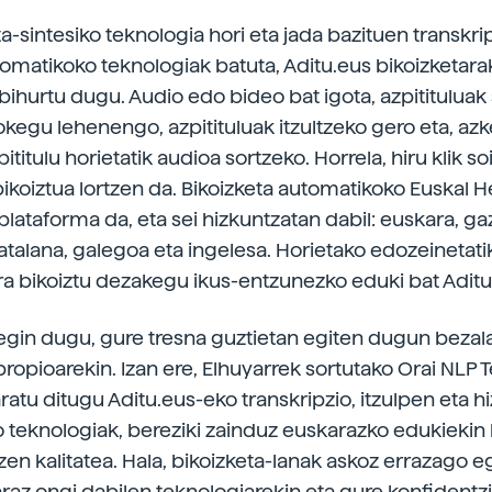
a-sintesiko teknologia hori eta jada bazituen transkri
tomatikoko teknologiak batuta, Aditu.eus bikoizketara
bihurtu dugu. Audio edo bideo bat igota, azpitituluak
okegu lehenengo, azpitituluak itzultzeko gero eta, azk
pititulu horietatik audioa sortzeko. Horrela, hiru klik so
ikoiztua lortzen da. Bikoizketa automatikoko Euskal H
lataforma da, eta sei hizkuntzatan dabil: euskara, gaz
katalana, galegoa eta ingelesa. Horietako edozeinetati
a bikoiztu dezakegu ikus-entzunezko eduki bat Aditu-
 egin dugu, gure tresna guztietan egiten dugun bezal
propioarekin. Izan ere, Elhuyarrek sortutako Orai NLP 
atu ditugu Aditu.eus-eko transkripzio, itzulpen eta h
 teknologiak, bereziki zainduz euskarazko edukiekin 
zen kalitatea. Hala, bikoizketa-lanak askoz errazago e
araz ongi dabilen teknologiarekin eta gure konfidentzi