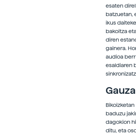
esaten direl
batzuetan, e
ikus daitek
bakoitza et
diren estand
gainera. Ho
audioa berr
esaldiaren 
sinkronizatz
Gauza 
Bikoizketan
baduzu jaki
dagokion hi
ditu, eta o