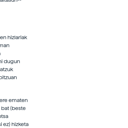
en hizlariak
eman
a
ahi dugun
atzuk
bitzuan
a ere ematen
i bat (beste
otsa
 ez) hizketa