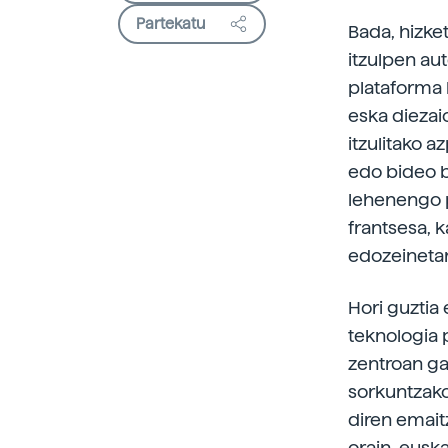
Partekatu
Bada, hizket
itzulpen au
plataforma 
eska diezai
itzulitako az
edo bideo b
lehenengo p
frantsesa, 
edozeinetar
Hori guztia
teknologia 
zentroan gar
sorkuntzako
diren emait
orain, eusk