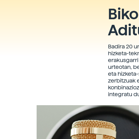
Biko
Adit
Badira 20 u
hizketa-­te
erakusgarri
urteotan, b
eta hizketa-
zerbitzuak 
konbinazioz
integratu d