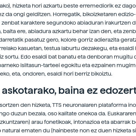
ako), hizketa hori azkartu beste erremediorik ez dago,
z da ongi gelditzen. Horregatik, bikoizketaren edizio-
e zenbat karaktere segundoko abiaduran irakurtzen d
a, baita ere, abiadura azkartu behar izan den, eta zen
arretatik pasatuz gero, kolore gorriz adierazita gerat
rrelako kasuetan, testua laburtu dezakegu, eta esaldi
iz sortu. Edo esaldi bat banatu eta denboran mugitu
barneko isiltasun-­tarteei egokitu eta ezpainen mug
eko, eta, ondoren, esaldi hori berriz bikoiztu.
askotarako, baina ez edozer
 sortzen den hizketa, TTS neuronalaren plataforma ino
ngo duzun bezala, oso kalitate onekoa da. Euskararen
zkuntzaren) arau fonetikoak, intonazioa eta abarrak 
so natural ematen du (hainbeste non ez duen hizketa s