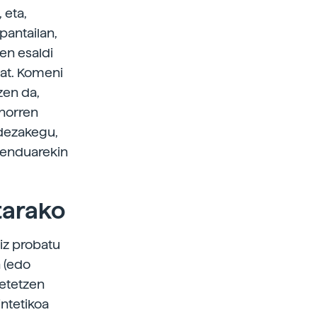
 eta,
pantailan,
en esaldi
bat. Komeni
zen da,
 horren
 dezakegu,
imenduarekin
tarako
iz probatu
 (edo
betetzen
intetikoa