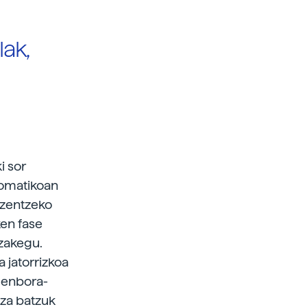
lak,
i sor
utomatikoan
uzentzeko
ken fase
tzakegu.
a jatorrizkoa
 denbora-
uza batzuk