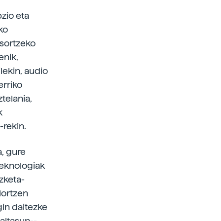
pzio eta
ko
 sortzeko
enik,
ilekin, audio
erriko
telania,
k
­rekin.
a, gure
Teknologiak
izketa-
lortzen
gin daitezke
altasun-­