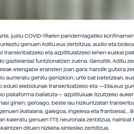
 urte, justu COVID-19aren pandemiagatiko konfiname
urkeztu genuen Aditu.eus zerbitzua, audio eta bideo
i transkribatzeko eta azpititulatzeko lehen euskal pl
o gaztelaniaz funtzionatzen zuena. Geroztik, Aditu ze
tateak etengabe eransten joan gara: handik gutxira ze
zio aurreratu gehitu genizkion; urte bat betetzean, eu
o eduki elebidunak transkribatzeko eta —Elia.eus gur
o plataforma baliatuta— azpitituluak itzultzeko auke
hasi ginen; geroago, beste lau hizkuntzatan transkrib
enuen (katalana, galegoa, ingelesa eta frantsesa)... B
an kaleratu genuen TTS neuronala zerbitzua, hainbat 
kaintzen dituen hizketa-sintesiko zerbitzua.