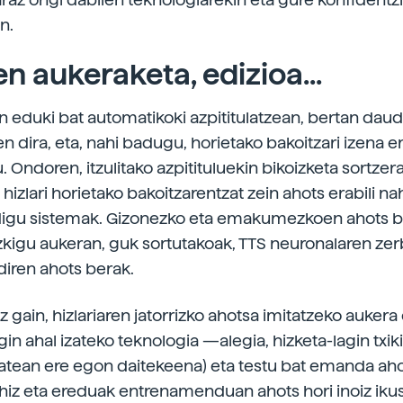
n.
n aukeraketa, edizioa...
n eduki bat automatikoki azpititulatzean, bertan daud
en dira, eta, nahi badugu, horietako bakoitzari izena 
 Ondoren, itzulitako azpitituluekin bikoizketa sortzer
hizlari horietako bakoitzarentzat zein ahots erabili n
digu sistemak. Gizonezko eta emakumezkoen ahots b
kigu aukeran, guk sortutakoak, TTS neuronalaren zer
diren ahots berak.
z gain, hizlariaren jatorrizko ahotsa imitatzeko auker
gin ahal izateko teknologia —alegia, hizketa-lagin txik
atean ere egon daitekeena) eta testu bat emanda ah
ahiz eta ereduak entrenamenduan ahots hori inoiz ikusi