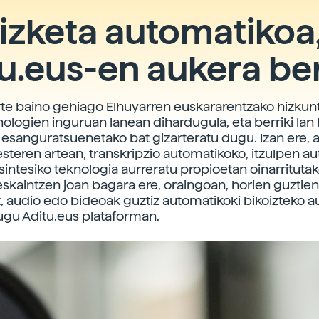
izketa automatikoa
u.eus-en aukera be
rte baino gehiago Elhuyarren euskararentzako hizkunt
knologien inguruan lanean dihardugula, eta berriki lan
 esanguratsuenetako bat gizarteratu dugu. Izan ere, 
esteren artean, transkripzio automatikoko, itzulpen a
sintesiko teknologia aurreratu propioetan oinarrituta
eskaintzen joan bagara ere, oraingoan, horien guztien
, audio edo bideoak guztiz automatikoki bikoizteko a
ugu Aditu.eus plataforman.