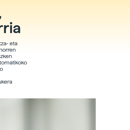
,
rria
za- eta
 horren
azken
utomatikoko
ko
ukera