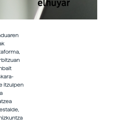
nduaren
ak
ataforma,
rbitzuan
nbait
skara-
e itzulpen
ra
atzea
estalde,
hizkuntza