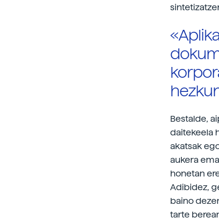
sintetizatz
«Aplika
dokume
korpor
hezkunt
Bestalde, a
daitekeela h
akatsak ego
aukera emat
honetan ere
Adibidez, ge
baino dezen
tarte berea