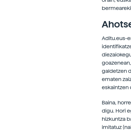
bermeareki
Ahotse
Aditu.eus-e
identifikatz
diezaiokegu.
goazenean, 
galdetzen 
ematen zaiz
eskaintzen 
Baina, horre
digu. Hori e
hizkuntza b
imitatuz (n