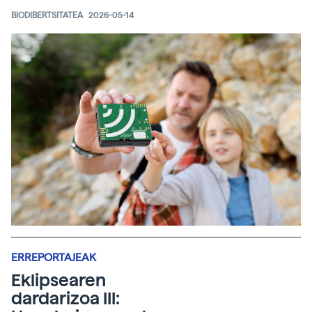
BIODIBERTSITATEA
2026-05-14
ERREPORTAJEAK
Eklipsearen
dardarizoa III: