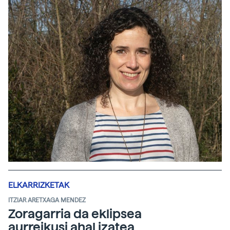
ELKARRIZKETAK
ITZIAR ARETXAGA MENDEZ
Zoragarria da eklipsea
aurreikusi ahal izatea