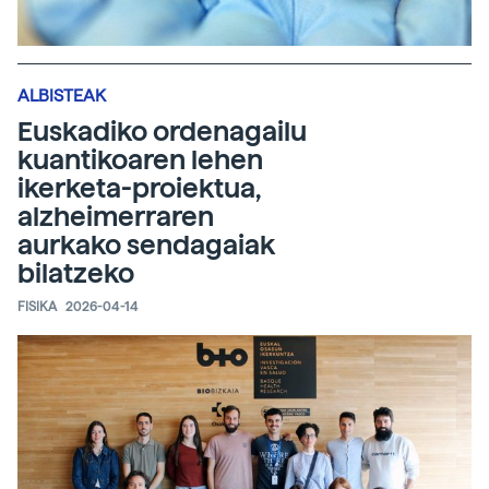
ALBISTEAK
Euskadiko ordenagailu
kuantikoaren lehen
ikerketa-proiektua,
alzheimerraren
aurkako sendagaiak
bilatzeko
FISIKA
2026-04-14