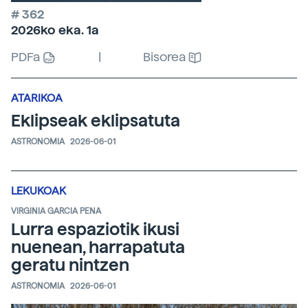
# 362
2026ko eka. 1a
PDFa
|
Bisorea
ATARIKOA
Eklipseak eklipsatuta
ASTRONOMIA
2026-06-01
LEKUKOAK
VIRGINIA GARCIA PENA
Lurra espaziotik ikusi
nuenean, harrapatuta
geratu nintzen
ASTRONOMIA
2026-06-01