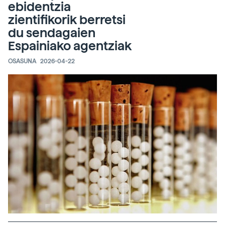
ebidentzia
zientifikorik berretsi
du sendagaien
Espainiako agentziak
OSASUNA
2026-04-22