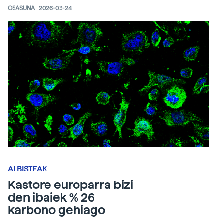
OSASUNA
2026-03-24
ALBISTEAK
Kastore europarra bizi
den ibaiek % 26
karbono gehiago