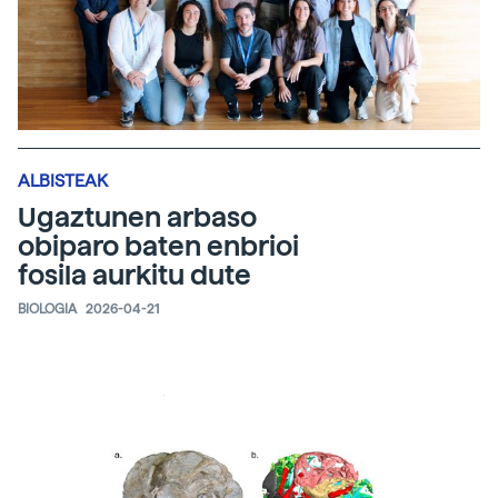
ALBISTEAK
Ugaztunen arbaso
obiparo baten enbrioi
fosila aurkitu dute
BIOLOGIA
2026-04-21