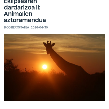
Eklipsearen
dardarizoa II:
Animalien
aztoramendua
BIODIBERTSITATEA
2026-04-30