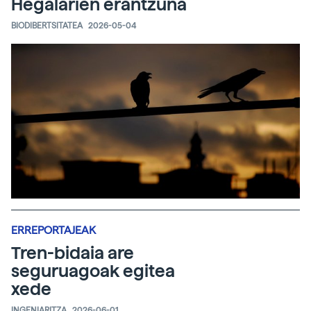
Hegalarien erantzuna
BIODIBERTSITATEA
2026-05-04
ERREPORTAJEAK
Tren-bidaia are
seguruagoak egitea
xede
INGENIARITZA
2026-06-01