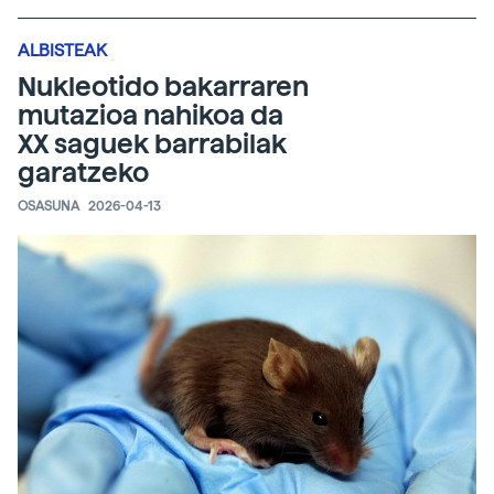
ALBISTEAK
Nukleotido bakarraren
mutazioa nahikoa da
XX saguek barrabilak
garatzeko
OSASUNA
2026-04-13