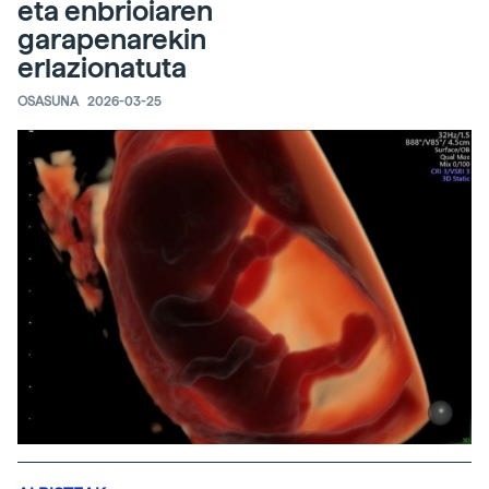
eta enbrioiaren
garapenarekin
erlazionatuta
OSASUNA
2026-03-25