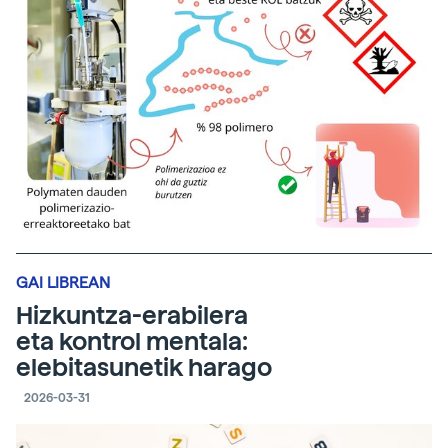
GAI LIBREAN
Hizkuntza-erabilera
eta kontrol mentala:
elebitasunetik harago
2026-03-31