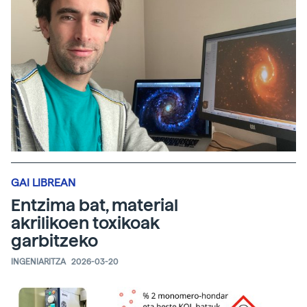
GAI LIBREAN
Entzima bat, material
akrilikoen toxikoak
garbitzeko
INGENIARITZA
2026-03-20