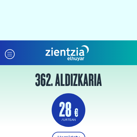
362. ALDIZKARIA
28
€
/URTEAN