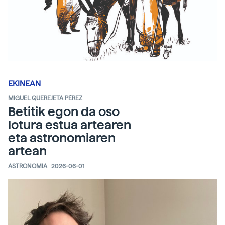
EKINEAN
MIGUEL QUEREJETA PÉREZ
Betitik egon da oso
lotura estua artearen
eta astronomiaren
artean
ASTRONOMIA
2026-06-01