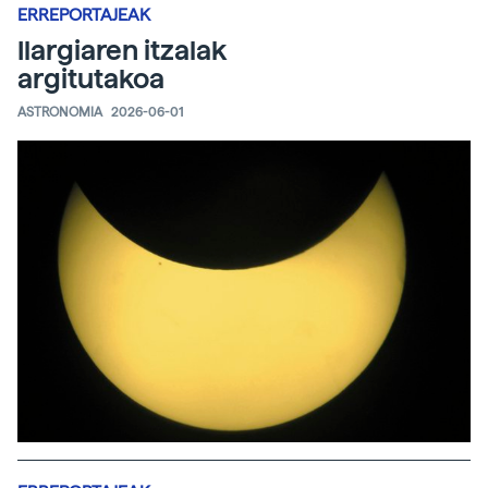
ERREPORTAJEAK
Ilargiaren itzalak
argitutakoa
ASTRONOMIA
2026-06-01