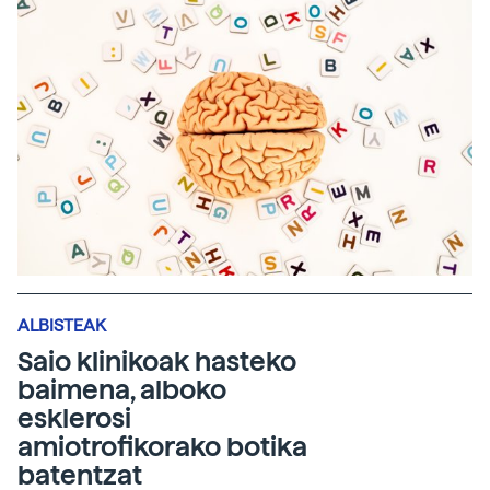
ALBISTEAK
Saio klinikoak hasteko
baimena, alboko
esklerosi
amiotrofikorako botika
batentzat