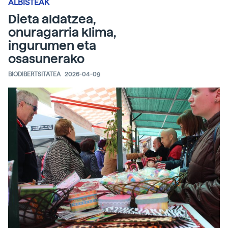
ALBISTEAK
Dieta aldatzea,
onuragarria klima,
ingurumen eta
osasunerako
BIODIBERTSITATEA
2026-04-09