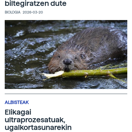
biltegiratzen dute
BIOLOGIA
2026-03-20
ALBISTEAK
Elikagai
ultraprozesatuak,
ugalkortasunarekin