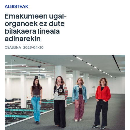
ALBISTEAK
Emakumeen ugal-
organoek ez dute
bilakaera lineala
adinarekin
OSASUNA
2026-04-30