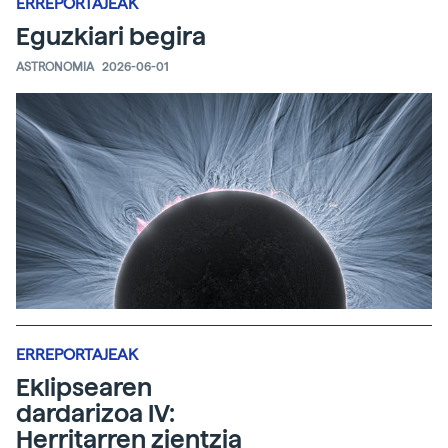
ERREPORTAJEAK
Eguzkiari begira
ASTRONOMIA
2026-06-01
ERREPORTAJEAK
Eklipsearen
dardarizoa IV:
Herritarren zientzia