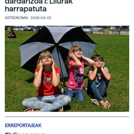
dardarizoa I: Lilurak
harrapatuta
ASTRONOMIA
2026-04-23
ERREPORTAJEAK