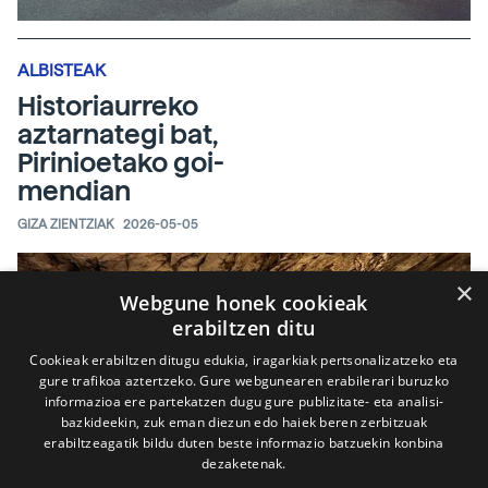
ALBISTEAK
Historiaurreko
aztarnategi bat,
Pirinioetako goi-
mendian
GIZA ZIENTZIAK
2026-05-05
×
Webgune honek cookieak
erabiltzen ditu
Cookieak erabiltzen ditugu edukia, iragarkiak pertsonalizatzeko eta
gure trafikoa aztertzeko. Gure webgunearen erabilerari buruzko
informazioa ere partekatzen dugu gure publizitate- eta analisi-
bazkideekin, zuk eman diezun edo haiek beren zerbitzuak
erabiltzeagatik bildu duten beste informazio batzuekin konbina
dezaketenak.