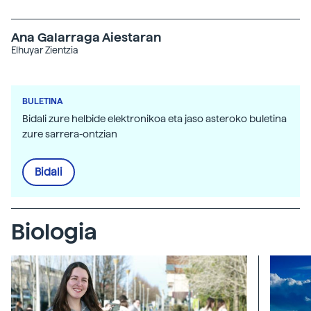
Ana Galarraga Aiestaran
Elhuyar Zientzia
BULETINA
Bidali zure helbide elektronikoa eta jaso asteroko buletina
zure sarrera-ontzian
Bidali
Biologia