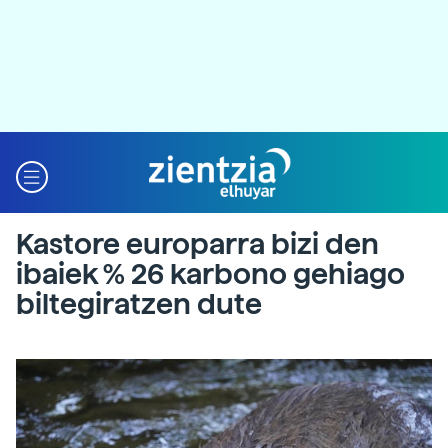
Kastore europarra bizi den
ibaiek % 26 karbono gehiago
biltegiratzen dute