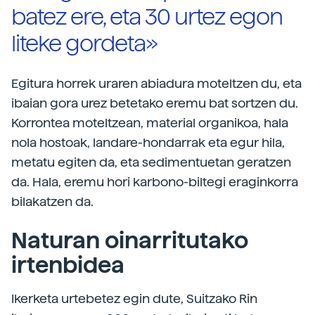
batez ere, eta 30 urtez egon
liteke gordeta»
Egitura horrek uraren abiadura moteltzen du, eta
ibaian gora urez betetako eremu bat sortzen du.
Korrontea moteltzean, material organikoa, hala
nola hostoak, landare-hondarrak eta egur hila,
metatu egiten da, eta sedimentuetan geratzen
da. Hala, eremu hori karbono-biltegi eraginkorra
bilakatzen da.
Naturan oinarritutako
irtenbidea
Ikerketa urtebetez egin dute, Suitzako Rin