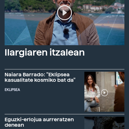
Ilargiaren itzalean
Naiara Barrado: "Eklipsea
kasualitate kosmiko bat da"
EKLIPSEA
Eguzki-erlojua aurreratzen
denean