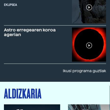
EKLIPSEA
Astro erregearen koroa
agerian
Ikusi programa guztiak
ALDIZKARIA