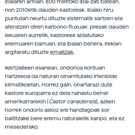
ibaiaren arroan, 800 metroko ibai-zati batean,
non 2010etik dauden kastoreak. Ibaiko hiru
puntutan neurtu dituzte sistematik sartzen eta
ateratzen diren karbono-fluxuak: presak dauden
lekuaren aurretik, kastoreek aldatutako
eremuaren barruan, eta ibaian behera. Irekian
argitaratu dituzte
emaitzak
.
Ikertzaileen esanean, ondorioa kontuan
hartzekoa da naturan oinarritutako irtenbide
klimatikoetan. Horrez gain, ohartarazi dute
kastore europarra ez dela nahastu behar
amerikarrarekin (
Castor canadensis
), azken
horrek ondorio askoz ere handiagoak sor
baititzake bere eremu naturaletik kanpo, eta ez
mesederako.