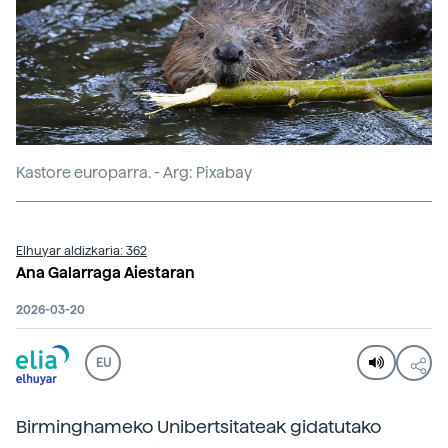
Kastore europarra. - Arg: Pixabay
Elhuyar aldizkaria: 362
Ana Galarraga Aiestaran
2026-03-20
EU
Birminghameko Unibertsitateak gidatutako