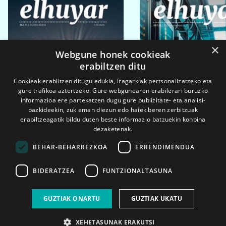
×
Webgune honek cookieak
erabiltzen ditu
Cookieak erabiltzen ditugu edukia, iragarkiak pertsonalizatzeko eta
gure trafikoa aztertzeko. Gure webgunearen erabilerari buruzko
informazioa ere partekatzen dugu gure publizitate- eta analisi-
bazkideekin, zuk eman diezun edo haiek beren zerbitzuak
erabiltzeagatik bildu duten beste informazio batzuekin konbina
dezaketenak.
BEHAR-BEHARREZKOA
ERRENDIMENDUA
BIDERATZEA
FUNTZIONALTASUNA
2026ko eka. 1a
2026ko mar. 1a
GUZTIAK ONARTU
GUZTIAK UKATU
XEHETASUNAK ERAKUTSI