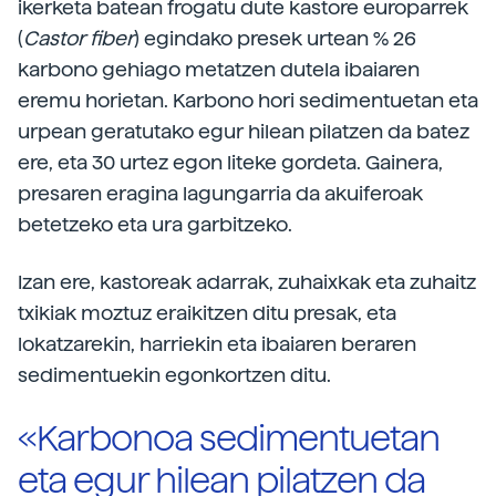
ikerketa batean frogatu dute kastore europarrek
(
Castor fiber
) egindako presek urtean % 26
karbono gehiago metatzen dutela ibaiaren
eremu horietan. Karbono hori sedimentuetan eta
urpean geratutako egur hilean pilatzen da batez
ere, eta 30 urtez egon liteke gordeta. Gainera,
presaren eragina lagungarria da akuiferoak
betetzeko eta ura garbitzeko.
Izan ere, kastoreak adarrak, zuhaixkak eta zuhaitz
txikiak moztuz eraikitzen ditu presak, eta
lokatzarekin, harriekin eta ibaiaren beraren
sedimentuekin egonkortzen ditu.
«Karbonoa sedimentuetan
eta egur hilean pilatzen da