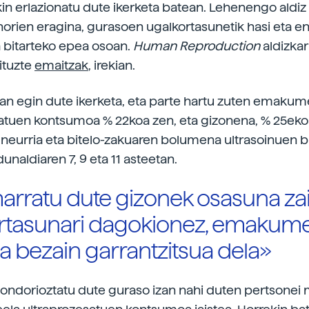
kin erlazionatu dute ikerketa batean. Lehenengo aldiz
 horien eragina, gurasoen ugalkortasunetik hasi eta e
 bitarteko epea osoan.
Human Reproduction
aldizkar
ituzte
emaitzak
, irekian.
n egin dute ikerketa, eta parte hartu zuten emaku
atuen kontsumoa % 22koa zen, eta gizonena, % 25eko
 neurria eta bitelo-zakuaren bolumena ultrasoinuen 
unaldiaren 7, 9 eta 11 asteetan.
arratu dute gizonek osasuna zai
rtasunari dagokionez, emakum
a bezain garrantzitsua dela»
k ondorioztatu dute guraso izan nahi duten pertsone