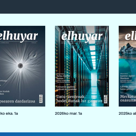
ko eka. 1a
2026ko mar. 1a
2025ko ab