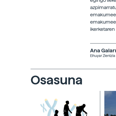
egingo liek
azpimarratu
emakumeek z
emakumeen g
ikerketaren 
Ana Galar
Elhuyar Zientzia
Osasuna