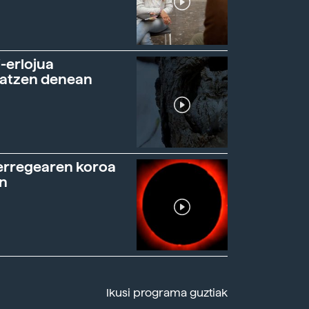
-erlojua
ratzen denean
erregearen koroa
n
Ikusi programa guztiak