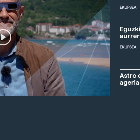
EKLIPSEA
Eguzki
aurre
EKLIPSEA
Astro 
ageria