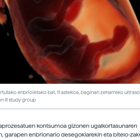
rtutako enbrioietako bat, 11 astekoa, baginan zeharreko ultras
on R study group
traprozesatuen kontsumoa gizonen ugalkortasunaren
kin, garapen enbrionario desegokiarekin eta bitelo-zak