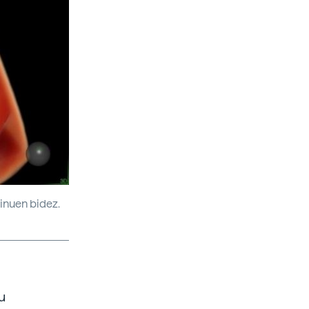
oinuen bidez.
u