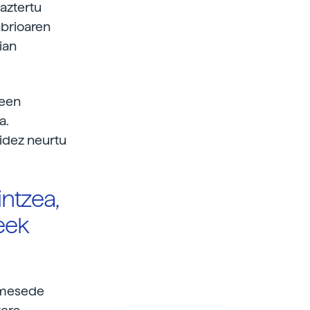
 aztertu
nbrioaren
ian
meen
a.
bidez neurtu
ntzea,
eek
i mesede