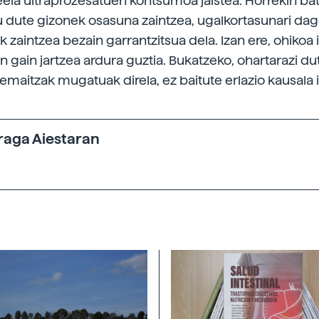
eela ultraprozesatuen kontsumoa jaistea. Horrekin bat
 dute gizonek osasuna zaintzea, ugalkortasunari dag
aintzea bezain garrantzitsua dela. Izan ere, ohikoa 
ain jartzea ardura guztia. Bukatzeko, ohartarazi du
emaitzak mugatuak direla, ez baitute erlazio kausala i
raga Aiestaran