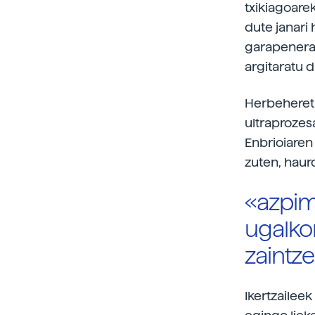
txikiagoare
dute janari
garapenera
argitaratu d
Herbehereta
ultraprozes
Enbrioiaren
zuten, haurd
«azpim
ugalko
zaintze
Ikertzailee