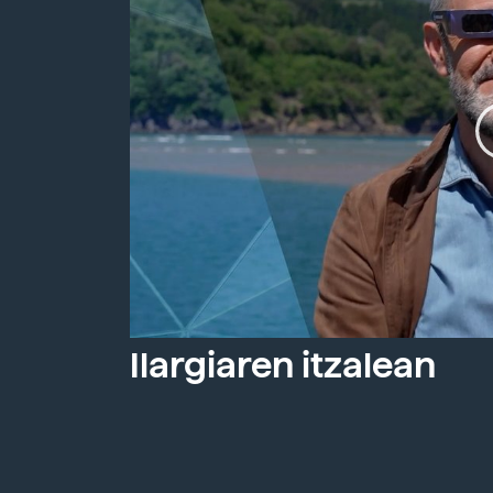
Ilargiaren itzalean