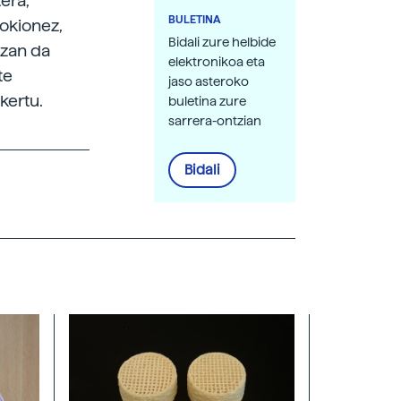
era,
BULETINA
okionez,
Bidali zure helbide
izan da
elektronikoa eta
te
jaso asteroko
kertu.
buletina zure
sarrera-ontzian
Bidali