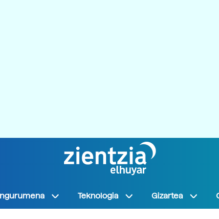
Ingurumena
Teknologia
Gizartea