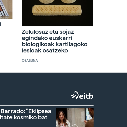
i
Zelulosaz eta sojaz
egindako euskarri
biologikoak kartilagoko
lesioak osatzeko
OSASUNA
 Barrado: "Eklipsea
itate kosmiko bat