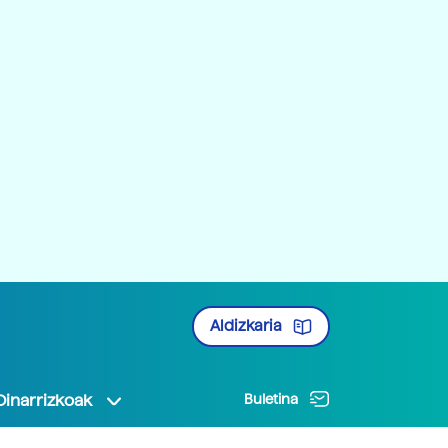
Aldizkaria
Oinarrizkoak
Buletina