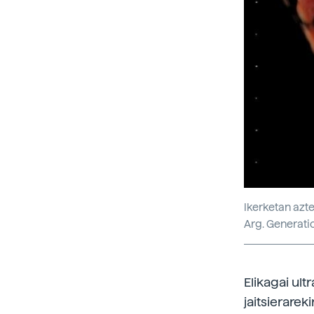
Ikerketan azte
Arg. Generati
Elikagai ul
jaitsierare