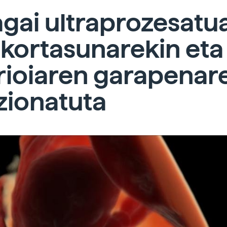
agai ultraprozesatu
kortasunarekin eta
rioiaren garapenar
zionatuta