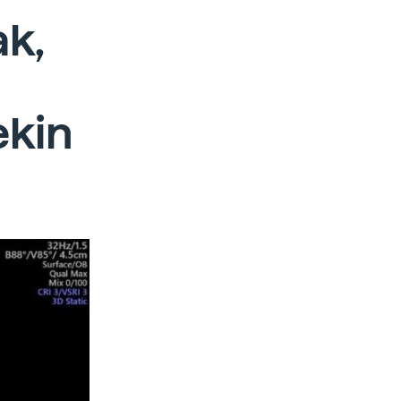
ak,
ekin