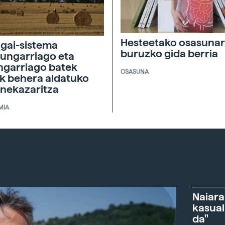
Hesteetako osasunar
agai-sistema
buruzko gida berria
ungarriago eta
ngarriago batek
OSASUNA
ik behera aldatuko
 nekazaritza
MIA
Naiara
kasual
da"