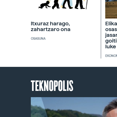
Itxuraz harago,
Elik
zahartzaro ona
osas
jasa
OSASUNA
goit
luke
EKONO
TEKNOPOLIS