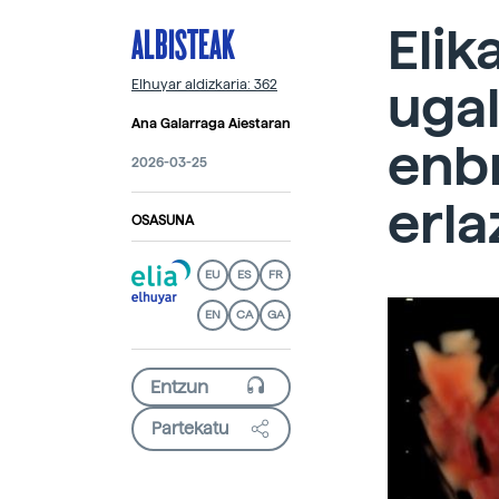
ALBISTEAK
Elik
ugal
Elhuyar aldizkaria: 362
Ana Galarraga Aiestaran
enb
2026-03-25
erla
OSASUNA
EU
ES
FR
EN
CA
GA
Partekatu