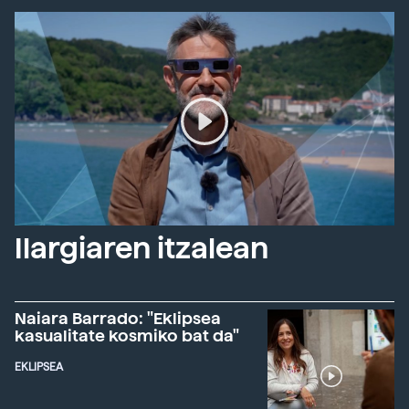
Ilargiaren itzalean
Naiara Barrado: "Eklipsea
kasualitate kosmiko bat da"
EKLIPSEA