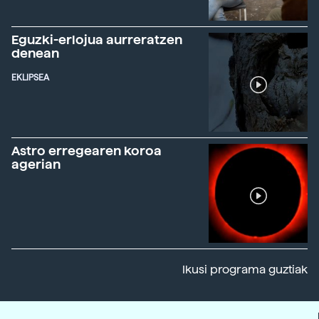
Eguzki-erlojua aurreratzen
denean
EKLIPSEA
Astro erregearen koroa
agerian
Ikusi programa guztiak