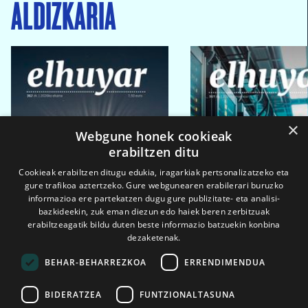
ALDIZKARIA
×
Webgune honek cookieak
erabiltzen ditu
Cookieak erabiltzen ditugu edukia, iragarkiak pertsonalizatzeko eta
gure trafikoa aztertzeko. Gure webgunearen erabilerari buruzko
informazioa ere partekatzen dugu gure publizitate- eta analisi-
bazkideekin, zuk eman diezun edo haiek beren zerbitzuak
erabiltzeagatik bildu duten beste informazio batzuekin konbina
dezaketenak.
BEHAR-BEHARREZKOA
ERRENDIMENDUA
BIDERATZEA
FUNTZIONALTASUNA
2026ko eka. 1a
2026ko mar. 1a