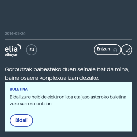
2014-03-29
EU
Gorputzak babesteko duen seinale bat da mina,
baina osaera konplexua izan dezake.
BULETINA
Bidali zure helbide elektronikoa eta jaso asteroko buletina
zure sarrera-ontzian
Bidali