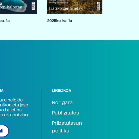
e. 1a
2025ko ira. 1a
NA
LEGEZKOA
zure helbide
Nor gara
nikoa eta jaso
ko buletina
Publizitatea
arrera-ontzian
Pribatutasun
politika
li