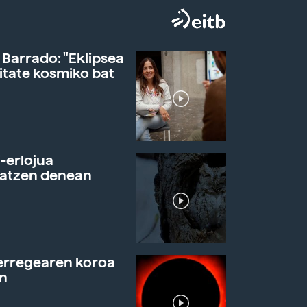
 Barrado: "Eklipsea
itate kosmiko bat
-erlojua
ratzen denean
erregearen koroa
n