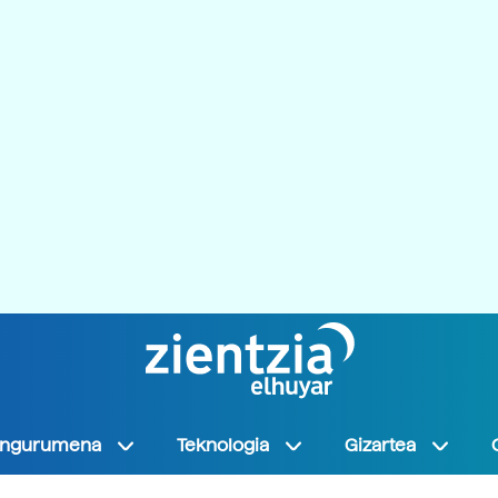
Ingurumena
Teknologia
Gizartea