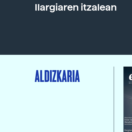
Ilargiaren itzalean
ALDIZKARIA