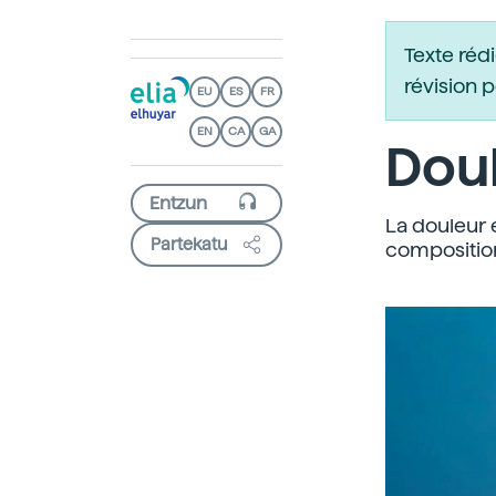
Texte réd
révision 
EU
ES
FR
EN
CA
GA
Doul
La douleur 
Partekatu
compositio