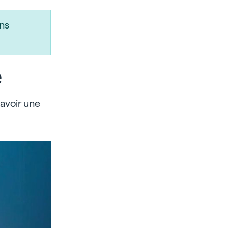
ns
e
 avoir une