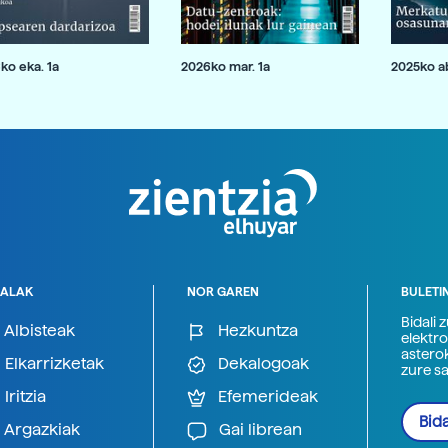
ko eka. 1a
2026ko mar. 1a
2025ko ab
ALAK
NOR GAREN
BULETI
Bidali 
Albisteak
Hezkuntza
elektro
astero
Elkarrizketak
Dekalogoak
zure s
Iritzia
Efemerideak
Bida
Argazkiak
Gai librean