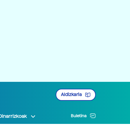
Aldizkaria
Oinarrizkoak
Buletina