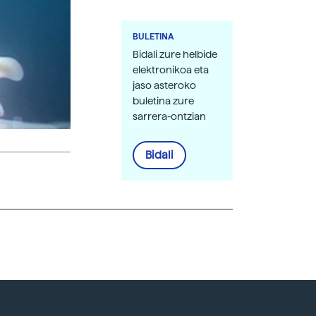
BULETINA
Bidali zure helbide
elektronikoa eta
jaso asteroko
buletina zure
sarrera-ontzian
Bidali