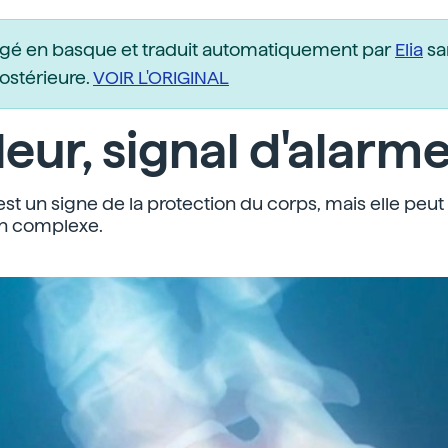
igé en basque et traduit automatiquement par
Elia
sa
postérieure.
VOIR L'ORIGINAL
eur, signal d'alarm
est un signe de la protection du corps, mais elle peut
n complexe.