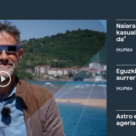
Naiara
kasual
da"
EKLIPSEA
Eguzki
aurre
EKLIPSEA
Astro 
ageria