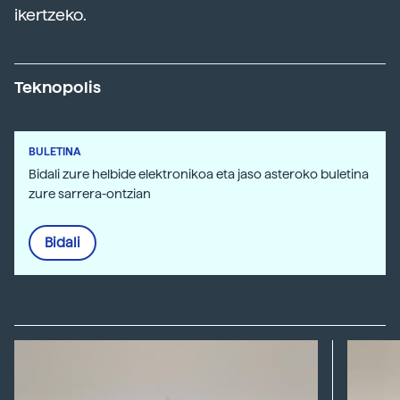
ikertzeko.
Teknopolis
BULETINA
Bidali zure helbide elektronikoa eta jaso asteroko buletina
zure sarrera-ontzian
Bidali