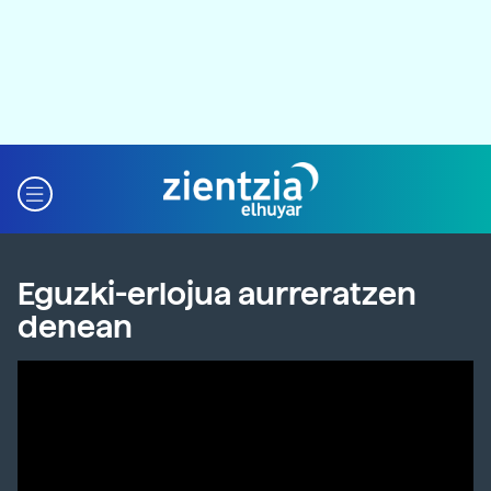
Eguzki-erlojua aurreratzen
denean