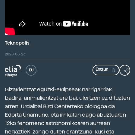
Teknopolis
2026-06-23
EU
Gizakientzat eguzki-eklipseak harrigarriak
badira, animalientzat ere bai, ulertzen ez dituzten
arren. Urdaibai Bird Centerreko biologoa da
Edorta Unamuno, eta irrikatan dago abuztuaren
12ko fenomeno astronomikoaren aurrean
hegaztiek izango duten erantzuna ikusi eta