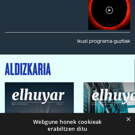
Ikusi programa guztiak
ALDIZKARIA
×
Webgune honek cookieak
erabiltzen ditu