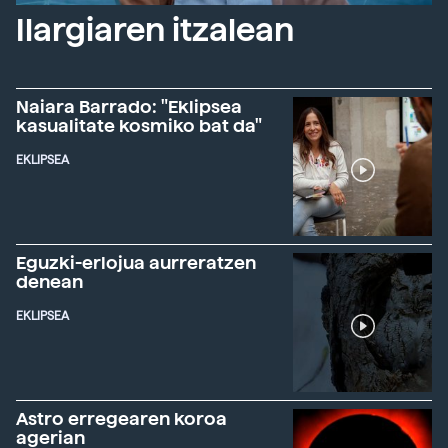
Ilargiaren itzalean
Naiara Barrado: "Eklipsea
kasualitate kosmiko bat da"
EKLIPSEA
Eguzki-erlojua aurreratzen
denean
EKLIPSEA
Astro erregearen koroa
agerian