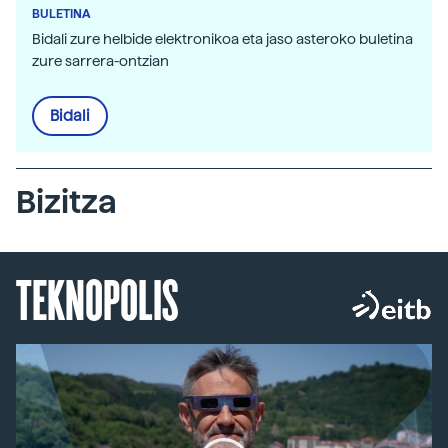
BULETINA
Bidali zure helbide elektronikoa eta jaso asteroko buletina
zure sarrera-ontzian
Bidali
Bizitza
TEKNOPOLIS