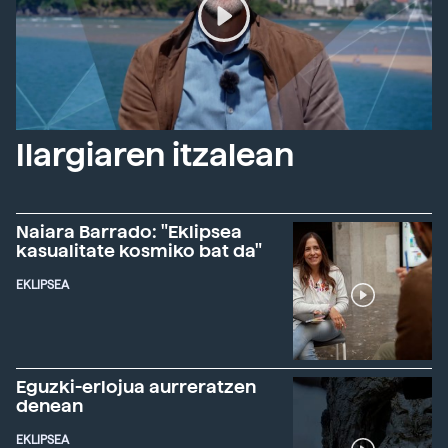
Ilargiaren itzalean
Naiara Barrado: "Eklipsea
kasualitate kosmiko bat da"
EKLIPSEA
Eguzki-erlojua aurreratzen
denean
EKLIPSEA