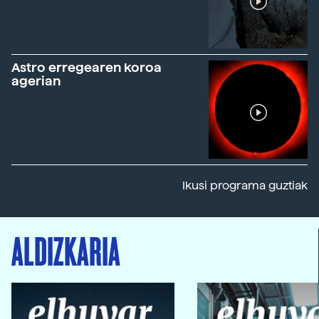
Astro erregearen koroa
agerian
Ikusi programa guztiak
ALDIZKARIA