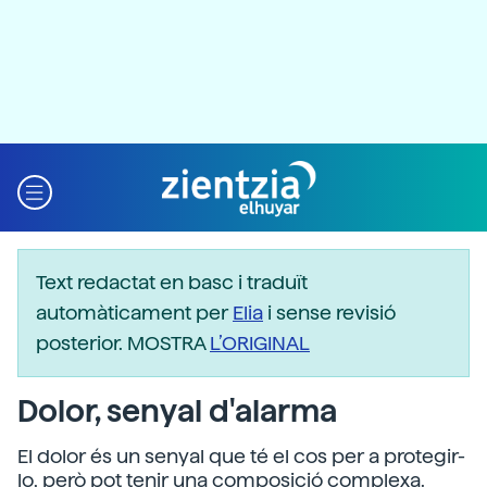
Text redactat en basc i traduït
automàticament per
Elia
i sense revisió
posterior. MOSTRA
L’ORIGINAL
Dolor, senyal d'alarma
El dolor és un senyal que té el cos per a protegir-
lo, però pot tenir una composició complexa.