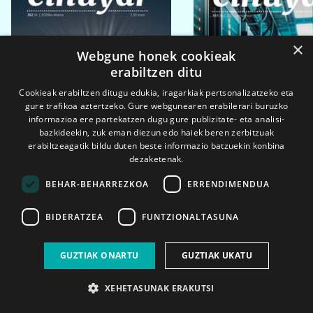
×
Webgune honek cookieak
erabiltzen ditu
Cookieak erabiltzen ditugu edukia, iragarkiak pertsonalizatzeko eta
gure trafikoa aztertzeko. Gure webgunearen erabilerari buruzko
informazioa ere partekatzen dugu gure publizitate- eta analisi-
bazkideekin, zuk eman diezun edo haiek beren zerbitzuak
erabiltzeagatik bildu duten beste informazio batzuekin konbina
dezaketenak.
BEHAR-BEHARREZKOA
ERRENDIMENDUA
BIDERATZEA
FUNTZIONALTASUNA
2026ko eka. 1a
2026ko mar. 1a
GUZTIAK ONARTU
GUZTIAK UKATU
XEHETASUNAK ERAKUTSI