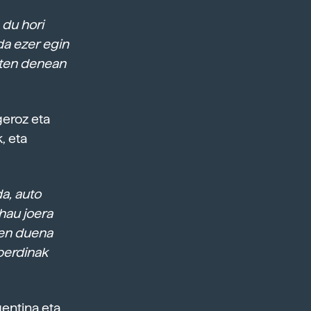
 du hori
da ezer egin
isten denean
geroz eta
, eta
a, auto
hau joera
tzen duena
berdinak
gentina eta