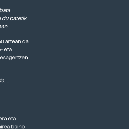
 bata
 du batetik
ean.
50 artean da
- eta
 desagertzen
da….
era eta
airea baino