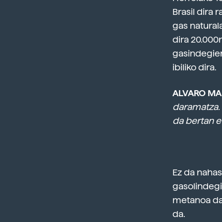
Brasil dira
gas naturala
dira 20.000r
gasindegien
ibiliko dira.
ALVARO MA
daramatza. 
da bertan e
Ez da nahas
gasolindegi 
metanoa da 
da.