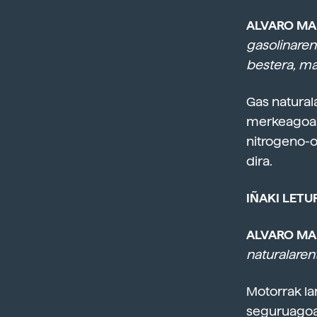
ALVARO MA
gasolinaren
bestera, ma
Gas natural
merkeagoa. 
nitrogeno-o
dira.
IÑAKI LETUR
ALVARO MAR
naturalaren
Motorrak la
seguruagoa 