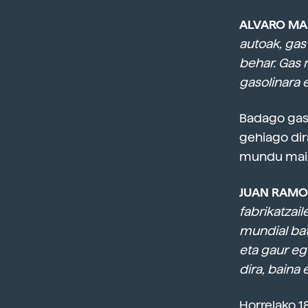
ALVARO MA
autoak, gas
behar. Gas 
gasolinara e
Badago gaso
gehiago dir
mundu mail
JUAN RAMON
fabrikatzai
mundial bat
eta gaur eg
dira, baina 
Horrelako 1