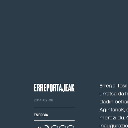
ERREPORTAJEAK
Erregai fosi
urratsa da h
2014-02-08
dadin behar
Agintariak
ENERGIA
merezi du. 
inaugurazio