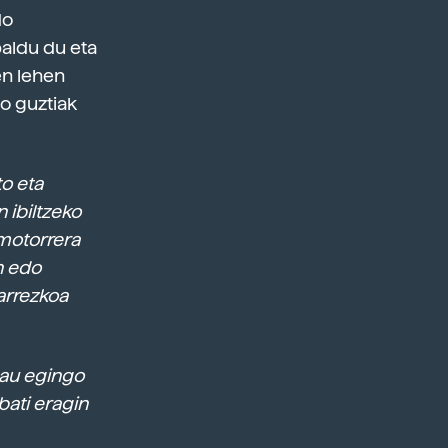
do
baldu du eta
en lehen
o guztiak
to eta
 ibiltzeko
 motorrera
n edo
arrezkoa
hau egingo
bati eragin