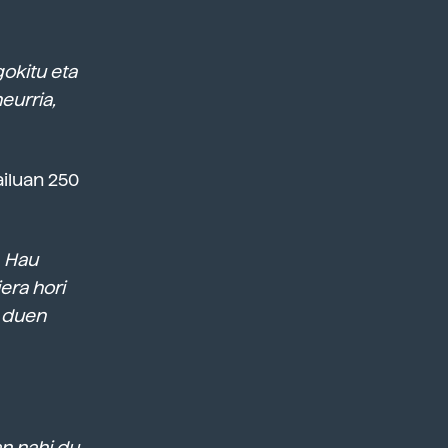
okitu eta
eurria,
ailuan 250
. Hau
iera hori
a duen
n nahi du,