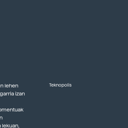
en lehen
Teknopolis
garria izan
momentuak
en
 lekuan,