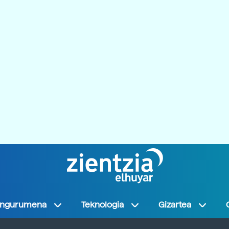
Ingurumena
Teknologia
Gizartea