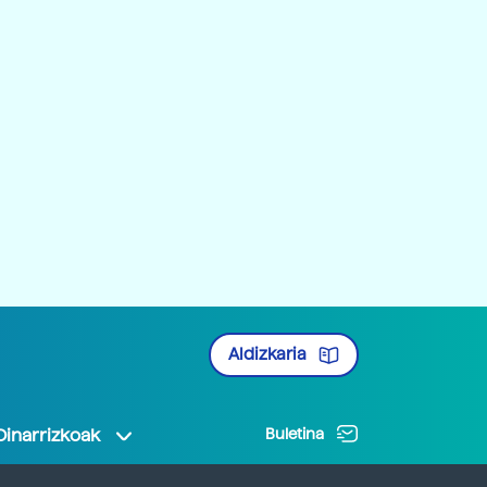
Aldizkaria
Oinarrizkoak
Buletina