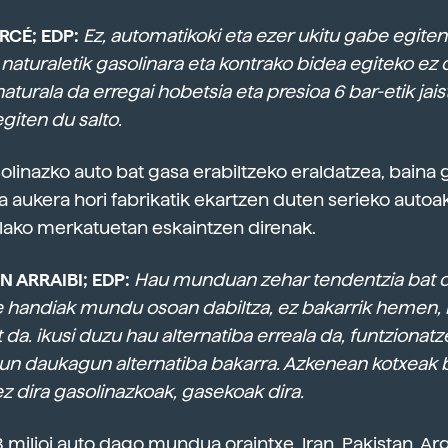
RCÉ; EDP:
Ez, automatikoki eta ezer ukitu gabe egiten
 naturaletik gasolinara eta kontrako bidea egiteko ez 
naturala da erregai hobetsia eta presioa 6 bar-etik ja
giten du salto.
linazko auto bat gasa erabiltzeko eraldatzea, baina 
a aukera hori fabrikatik ekartzen duten serieko autoak
ako merkatuetan eskaintzen direnak.
 ARRAIBI; EDP:
Hau munduan zehar tendentzia bat d
le handiak mundu osoan dabiltza, ez bakarrik hemen, 
 da. ikusi duzu hau alternatiba erreala da, funtziona
un daukagun alternatiba bakarra. Azkenean kotxeak 
ez dira gasolinazkoak, gasekoak dira.
8 milioi auto dago mundua oraintxe. Iran, Pakistan, Ar