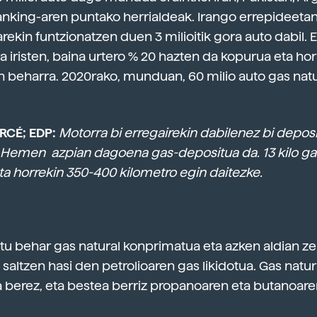
 ranking-aren puntako herrialdeak. Irango errepideetan
rekin funtzionatzen duen 3 milioitik gora auto dabil. 
a iristen, baina urtero % 20 hazten da kopurua eta hor
 beharra. 2020rako, munduan, 60 milio auto gas natu
RCÉ; EDP:
Motorra bi erregairekin dabilenez bi depos
Hemen azpian dagoena gas-depositua da. 13 kilo ga
ta horrekin 350-400 kilometro egin daitezke.
tu behar gas natural konprimatua eta azken aldian ze
saltzen hasi den petrolioaren gas likidotua. Gas natur
berez, eta bestea berriz propanoaren eta butanoar