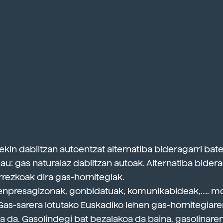
lekin dabiltzan autoentzat alternatiba bideragarri bat
au: gas naturalaz dabiltzan autoak. Alternatiba bidera
rezkoak dira gas-hornitegiak.
, enpresagizonak, gonbidatuak, komunikabideak,…. 
Gas-sarera lotutako Euskadiko lehen gas-hornitegiar
a da. Gasolindegi bat bezalakoa da baina, gasolinaren