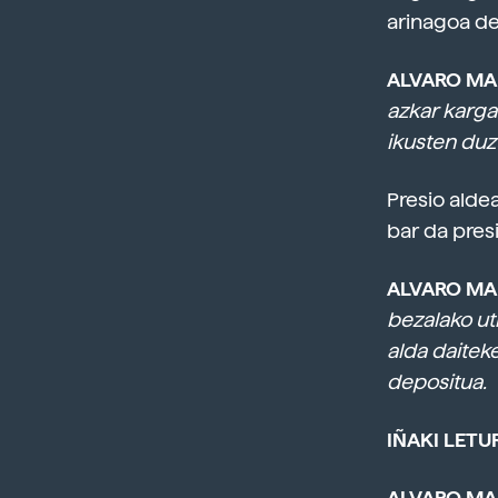
arinagoa de
ALVARO MA
azkar karga
ikusten duz
Presio alde
bar da pres
ALVARO MA
bezalako uti
alda daitek
depositua.
IÑAKI LETUR
ALVARO MA