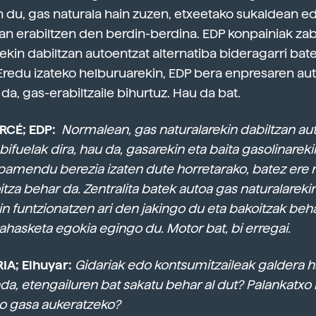
n du, gas naturala hain zuzen, etxeetako sukaldean e
an erabiltzen den berdin-berdina. EDP konpainiak za
lekin dabiltzan autoentzat alternatiba bideragarri bat
 Eredu izateko helburuarekin, EDP bera enpresaren aut
 da, gas-erabiltzaile bihurtuz. Hau da bat.
RCÉ; EDP:
Normalean, gas naturalarekin dabiltzan au
ifuelak dira, hau da, gasarekin eta baita gasolinarekin
kipamendu berezia izaten dute horretarako, batez ere
itza behar da. Zentralita batek autoa gas naturalareki
in funtzionatzen ari den jakingo du eta bakoitzak beh
ahasketa egokia egingo du. Motor bat, bi erregai.
IA; Elhuyar:
Gidariak edo kontsumitzaileak galdera 
a, etengailuren bat sakatu behar al dut? Palankatxo 
o gasa aukeratzeko?