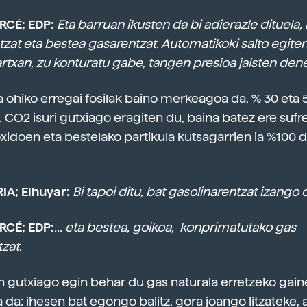
RCÉ; EDP:
Eta barruan ikusten da bi adierazle dituela,
tzat eta bestea gasarentzat. Automatikoki salto egiten
rtxan, zu konturatu gabe, tangen presioa jaisten den
a ohiko erregai fosilak baino merkeagoa da, % 30 eta 
CO2 isuri gutxiago eragiten du, baina batez ere sufre
xidoen eta bestelako partikula kutsagarrien ia %100
IA; Elhuyar:
Bi tapoi ditu, bat gasolinarentzat izango 
CÉ; EDP:
... eta bestea, goikoa, konprimatutako gas
tzat.
n gutxiago egin behar du gas naturala erretzeko gain
da: ihesen bat egongo balitz, gora joango litzateke, 