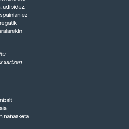
, adibidez,
Espainian ez
regatik
ralarekin
itu
s sartzen
nbait
ala
en nahasketa