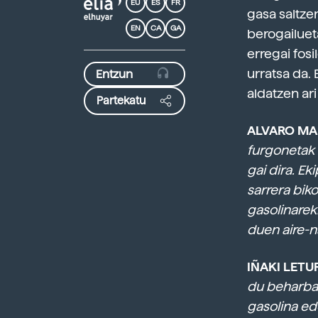
EU
ES
FR
gasa saltze
EN
CA
GA
berogailuet
erregai fosi
urratsa da.
aldatzen ari
Partekatu
ALVARO MA
furgonetak b
gai dira. E
sarrera biko
gasolinarek
duen aire-n
IÑAKI LETUR
du beharbad
gasolina ed