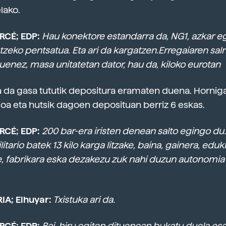
lako.
RCÉ; EDP:
Hau konektore estandarra da, NG1, azkar eg
tzeko pentsatua. Eta ari da kargatzen.
Erregaiaren saln
uenez, masa unitatetan dator, hau da, kiloko eurotan
a da gasa tututik depositura eramaten duena. Hornig
ioa eta hutsik dagoen deposituan berriz 6 eskas.
RCÉ; EDP:
200 bar-era iristen denean salto egingo du
litario batek 13 kilo karga litzake, baina, gainera, eduk
e, fabrikara eska dezakezu zuk nahi duzun autonomi
IA; Elhuyar:
Txistuka ari da.
RCÉ; EDP:
Bai, hiru egiten dituenean bukatu duela esa