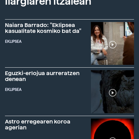
Ilargiaren itzalean
Naiara Barrado: "Eklipsea
kasualitate kosmiko bat da"
EKLIPSEA
Eguzki-erlojua aurreratzen
denean
EKLIPSEA
Astro erregearen koroa
agerian