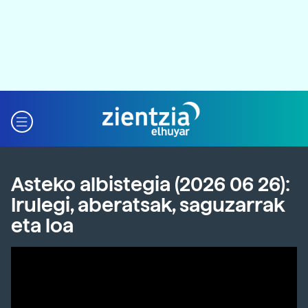
Asteko albistegia (2026 06 26):
Irulegi, aberatsak, saguzarrak
eta loa