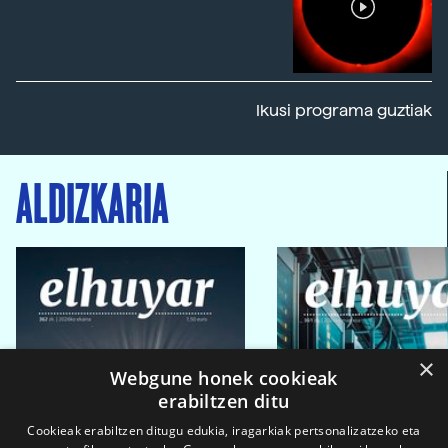
Ikusi programa guztiak
ALDIZKARIA
×
Webgune honek cookieak
erabiltzen ditu
Cookieak erabiltzen ditugu edukia, iragarkiak pertsonalizatzeko eta