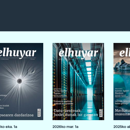
ko eka. 1a
2026ko mar. 1a
2025ko ab