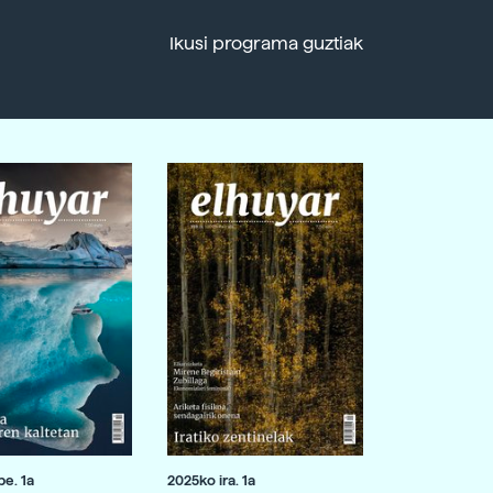
Ikusi programa guztiak
e. 1a
2025ko ira. 1a