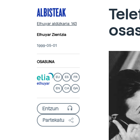
ALBISTEAK
Tele
osa
Elhuyar aldizkaria: 143
Elhuyar Zientzia
1999-05-01
OSASUNA
EU
ES
FR
EN
CA
GA
Partekatu