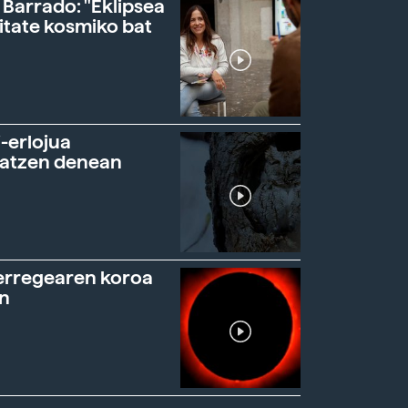
 Barrado: "Eklipsea
itate kosmiko bat
-erlojua
ratzen denean
erregearen koroa
n