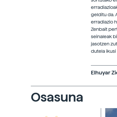
erradiazioa
gelditu da. 
erradiazio 
Zenbait per
seinaleak b
jasotzen zu
dutela ikusi
Elhuyar Zi
Osasuna