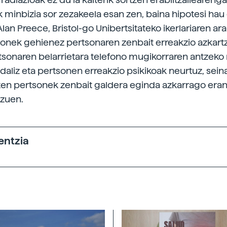
k minbizia sor zezakeela esan zen, baina hipotesi hau
Alan Preece, Bristol-go Unibertsitateko ikerlariaren ar
honek gehienez pertsonaren zenbait erreakzio azkartz
tsonaren belarrietara telefono mugikorraren antzeko
idaliz eta pertsonen erreakzio psikikoak neurtuz, sein
ten pertsonek zenbait galdera eginda azkarrago era
 zuen.
entzia