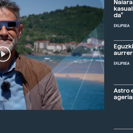
Naiara
kasual
da"
EKLIPSEA
Eguzki
aurre
EKLIPSEA
Astro 
ageria