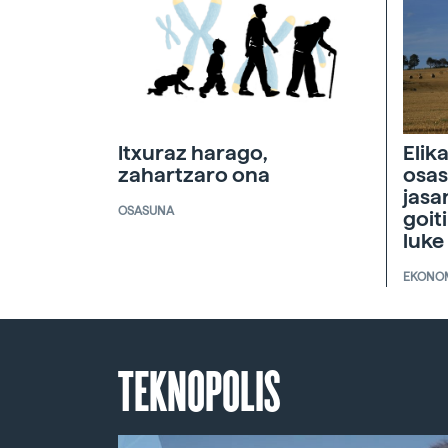
Itxuraz harago,
Elik
zahartzaro ona
osas
jasa
OSASUNA
goit
luke
EKONO
TEKNOPOLIS