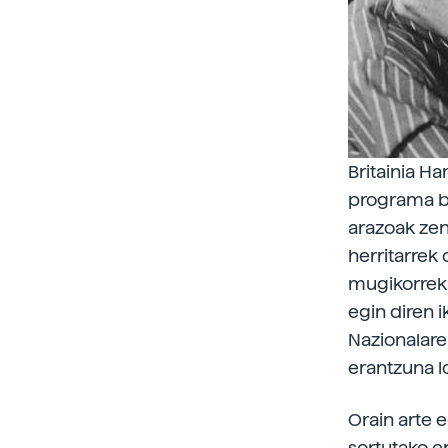
Britainia H
programa be
arazoak zen
herritarrek 
mugikorrek 
egin diren 
Nazionalare
erantzuna l
Orain arte 
sortutako er