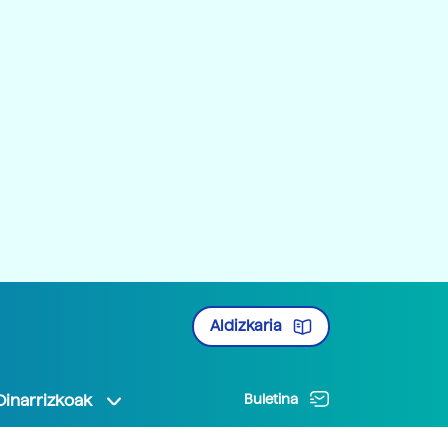
Aldizkaria
Oinarrizkoak
Buletina