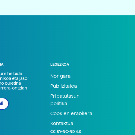
NA
LEGEZKOA
zure helbide
Nor gara
nikoa eta jaso
ko buletina
Publizitatea
arrera-ontzian
Pribatutasun
politika
li
Cookien erabilera
Kontaktua
CC BY-NC-ND 4.0