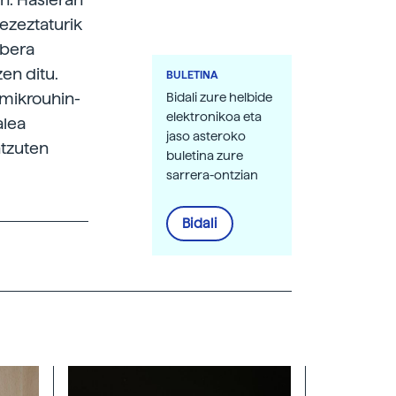
 ezeztaturik
abera
en ditu.
BULETINA
 mikrouhin-
Bidali zure helbide
elektronikoa eta
alea
jaso asteroko
ntzuten
buletina zure
sarrera-ontzian
Bidali