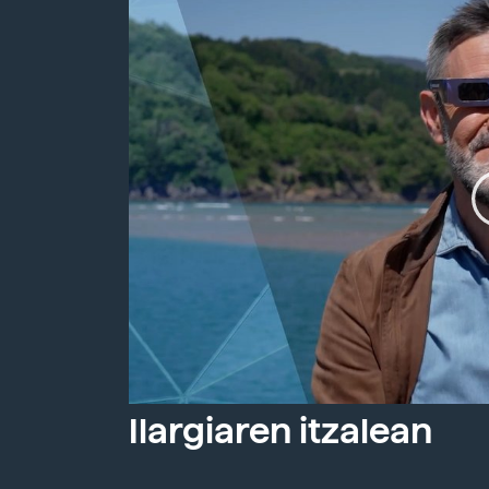
Ilargiaren itzalean