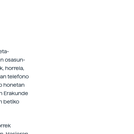
eta-
en osasun-
, horrela,
tan telefono
lo honetan
un Erakunde
n betiko
orrek
an. Hasieran