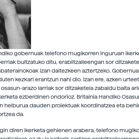
andiko gobernuak telefono mugikorren inguruan ikerk
rriak bultzatuko ditu, erabiltzaileengan sor ditzaket
baterainokoak izan daitezkeen aztertzeko. Gobernuak
duten kezkari erantzun nahi dio. Izan ere, azken urtee
osasun-arazo larriak sor ditzaketela zabaldu baita ar
ikerketa ezberdinen ondorioz. Britainia Handiko Osas
n helburua dauden proiektuak koordinatzea eta behi
ortzea da.
egin diren ikerketa gehienen arabera, telefono mugik
radiazioak ez du ia kalterik sortzen erabiltzaileareng