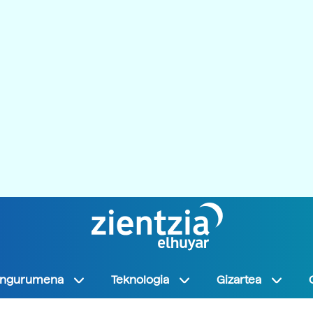
Ingurumena
Teknologia
Gizartea