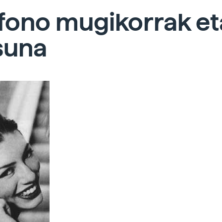
fono mugikorrak et
suna