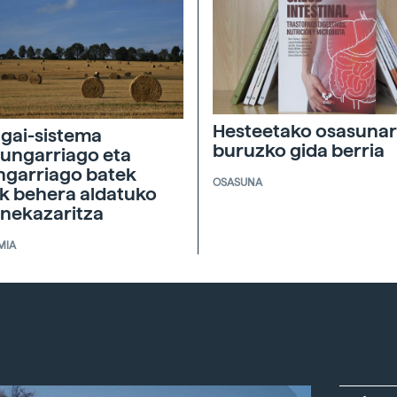
Hesteetako osasunar
agai-sistema
buruzko gida berria
ungarriago eta
ngarriago batek
OSASUNA
ik behera aldatuko
 nekazaritza
MIA