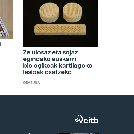
i
Zelulosaz eta sojaz
egindako euskarri
biologikoak kartilagoko
lesioak osatzeko
OSASUNA