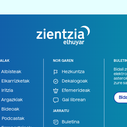
ALAK
NOR GAREN
BULETI
Bidali 
Albisteak
Hezkuntza
elektro
astero
Elkarrizketak
Dekalogoak
zure s
Iritzia
Efemerideak
Bida
Argazkiak
Gai librean
Bideoak
JARRAITU
Podcastak
Buletina