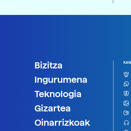
Bizitza
KAN
Ingurumena
Teknologia
Gizartea
Oinarrizkoak