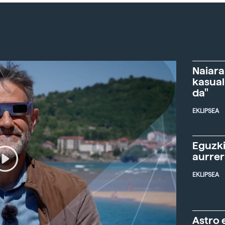
Naiara
kasual
da"
EKLIPSEA
Eguzki
aurre
EKLIPSEA
Astro 