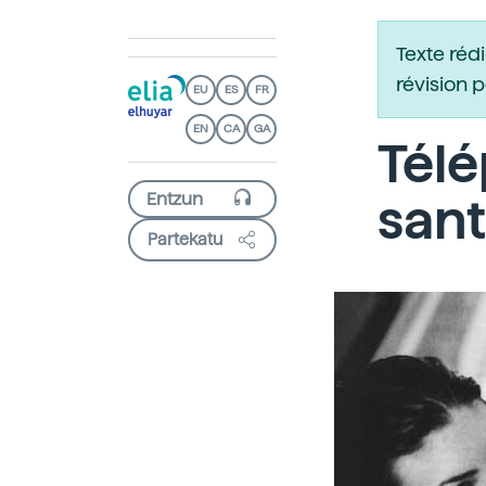
Texte réd
révision 
EU
ES
FR
EN
CA
GA
Télé
san
Partekatu