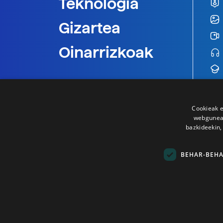
Teknologia
Gizartea
Oinarrizkoak
Cookieak e
webgunear
bazkideekin,
BEHAR-BEH