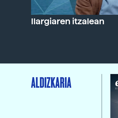
Ilargiaren itzalean
ALDIZKARIA