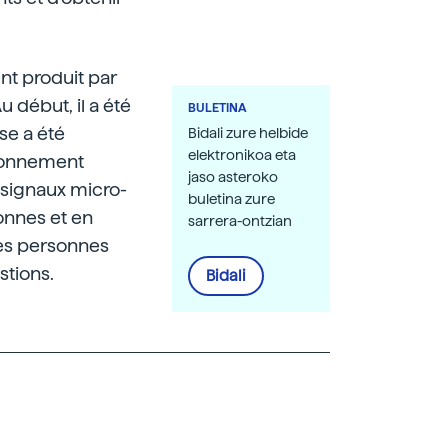
nt produit par
u début, il a été
BULETINA
se a été
Bidali zure helbide
elektronikoa eta
ayonnement
jaso asteroko
 signaux micro-
buletina zure
onnes et en
sarrera-ontzian
les personnes
stions.
Bidali