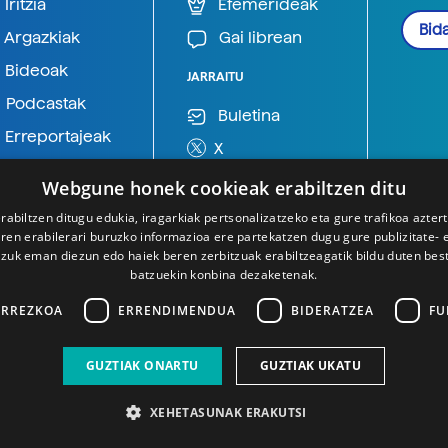
Iritzia
Efemerideak
Bida
Argazkiak
Gai librean
Bideoak
JARRAITU
Podcastak
Buletina
Erreportajeak
X
BlueSky
Webgune honek cookieak erabiltzen ditu
Mastodon
rabiltzen ditugu edukia, iragarkiak pertsonalizatzeko eta gure trafikoa azter
en erabilerari buruzko informazioa ere partekatzen dugu gure publizitate- et
Telegram
 zuk eman diezun edo haiek beren zerbitzuak erabiltzeagatik bildu duten bes
batzuekin konbina dezaketenak.
ARREZKOA
ERRENDIMENDUA
BIDERATZEA
FU
GUZTIAK ONARTU
GUZTIAK UKATU
XEHETASUNAK ERAKUTSI