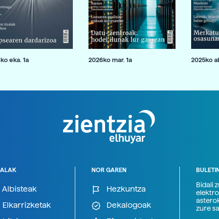
ko eka. 1a
2026ko mar. 1a
2025ko ab
ALAK
NOR GAREN
BULETI
Bidali 
Albisteak
Hezkuntza
elektro
astero
Elkarrizketak
Dekalogoak
zure s