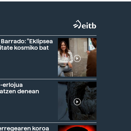
 Barrado: "Eklipsea
itate kosmiko bat
-erlojua
ratzen denean
erregearen koroa