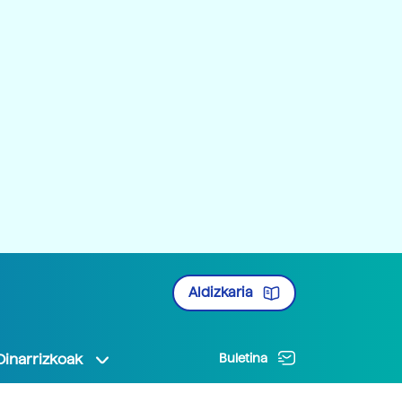
Aldizkaria
Oinarrizkoak
Buletina