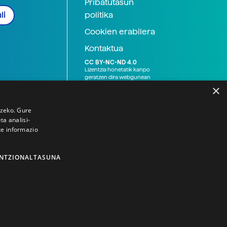
Pribatutasun
politika
li
Cookien erabilera
Kontaktua
CC BY-NC-ND 4.0
Lizentzia honetatik kanpo
geratzen dira webgunean
argitaratutako baliabide
×
grafikoak (argazki eta
ilustrazioak), baita Elhuyar ez
den bestelako erakunde eta
tzeko. Gure
norbanakoek idatzitakoak
a analisi-
ere. Kanpo-esteken bidez
te informazio
emandako edukiak esteka
horietan agertzen den
lizentziapean daude,
gehienetan copyright-a
NTZIONALTASUNA