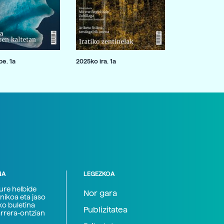
e. 1a
2025ko ira. 1a
NA
LEGEZKOA
zure helbide
Nor gara
nikoa eta jaso
ko buletina
Publizitatea
arrera-ontzian