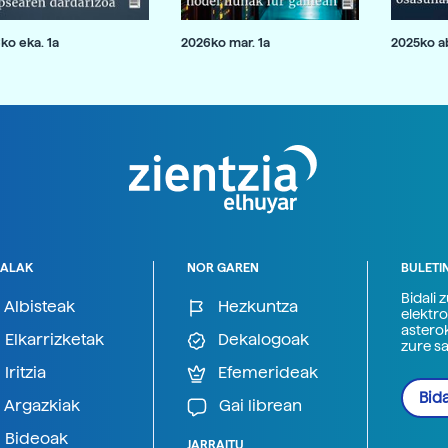
ko eka. 1a
2026ko mar. 1a
2025ko ab
ALAK
NOR GAREN
BULETI
Bidali 
Albisteak
Hezkuntza
elektro
astero
Elkarrizketak
Dekalogoak
zure s
Iritzia
Efemerideak
Bida
Argazkiak
Gai librean
Bideoak
JARRAITU