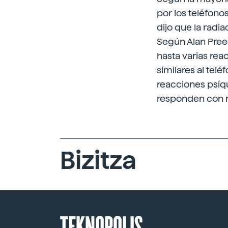
por los teléfono
dijo que la radi
Según Alan Preec
hasta varias rea
similares al telé
reacciones psíqu
responden con m
Bizitza
TEKNOPOLIS