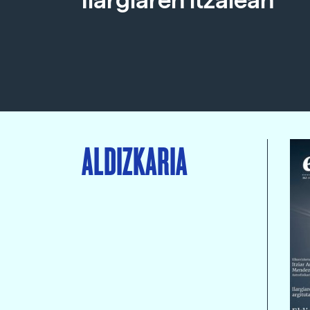
Ilargiaren itzalean
ALDIZKARIA