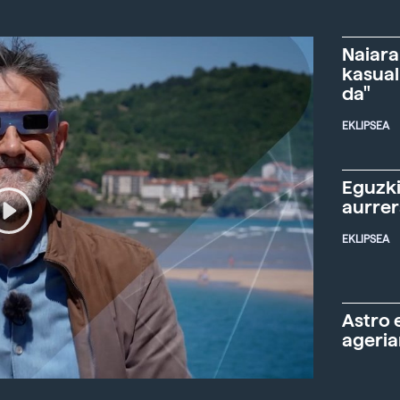
Naiara
kasual
da"
EKLIPSEA
Eguzki
aurre
EKLIPSEA
Astro 
ageria