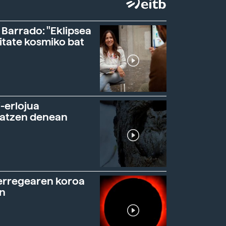
 Barrado: "Eklipsea
itate kosmiko bat
-erlojua
ratzen denean
erregearen koroa
n