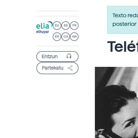
Texto red
posterior 
EU
ES
FR
EN
CA
GA
Telé
Partekatu