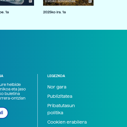
e. 1a
2025ko ira. 1a
NA
LEGEZKOA
zure helbide
Nor gara
nikoa eta jaso
ko buletina
Publizitatea
arrera-ontzian
Pribatutasun
politika
li
Cookien erabilera