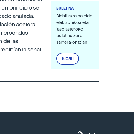
 un principio se
BULETINA
edado anulada.
Bidali zure helbide
elektronikoa eta
diación acelera
jaso asteroko
 microondas
buletina zure
n de las
sarrera-ontzian
ecibían la señal
Bidali