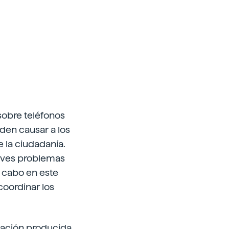
sobre teléfonos
den causar a los
e la ciudadanía.
raves problemas
a cabo en este
coordinar los
diación producida