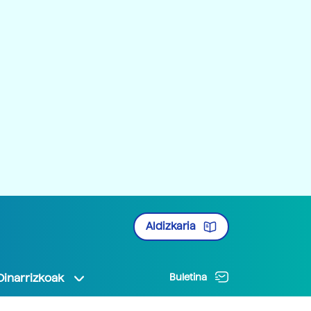
Aldizkaria
Oinarrizkoak
Buletina