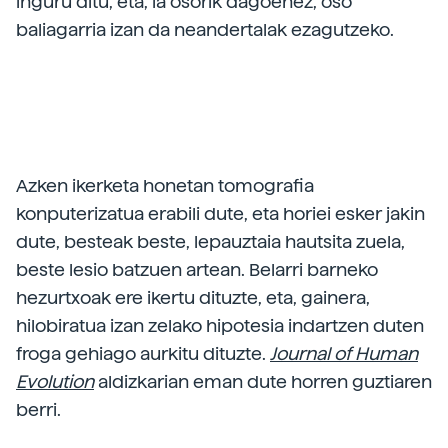
inguru ditu, eta, ia osorik dagoenez, oso
baliagarria izan da neandertalak ezagutzeko.
Azken ikerketa honetan tomografia
konputerizatua erabili dute, eta horiei esker jakin
dute, besteak beste, lepauztaia hautsita zuela,
beste lesio batzuen artean. Belarri barneko
hezurtxoak ere ikertu dituzte, eta, gainera,
hilobiratua izan zelako hipotesia indartzen duten
froga gehiago aurkitu dituzte.
Journal of Human
Evolution
aldizkarian eman dute horren guztiaren
berri.