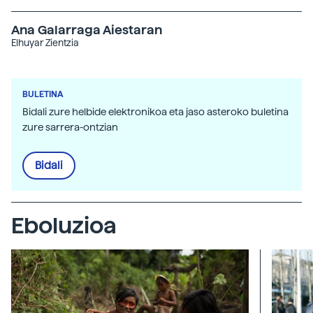
Ana Galarraga Aiestaran
Elhuyar Zientzia
BULETINA
Bidali zure helbide elektronikoa eta jaso asteroko buletina
zure sarrera-ontzian
Bidali
Eboluzioa