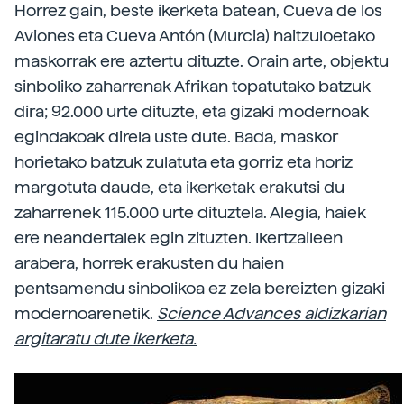
Horrez gain, beste ikerketa batean, Cueva de los
Aviones eta Cueva Antón (Murcia) haitzuloetako
maskorrak ere aztertu dituzte. Orain arte, objektu
sinboliko zaharrenak Afrikan topatutako batzuk
dira; 92.000 urte dituzte, eta gizaki modernoak
egindakoak direla uste dute. Bada, maskor
horietako batzuk zulatuta eta gorriz eta horiz
margotuta daude, eta ikerketak erakutsi du
zaharrenek 115.000 urte dituztela. Alegia, haiek
ere neandertalek egin zituzten. Ikertzaileen
arabera, horrek erakusten du haien
pentsamendu sinbolikoa ez zela bereizten gizaki
modernoarenetik.
Science Advances aldizkarian
argitaratu dute ikerketa.