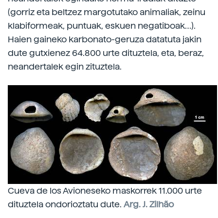
(gorriz eta beltzez margotutako animaliak, zeinu
klabiformeak, puntuak, eskuen negatiboak…).
Haien gaineko karbonato-geruza datatuta jakin
dute gutxienez 64.800 urte dituztela, eta, beraz,
neandertalek egin zituztela.
Cueva de los Avioneseko maskorrek 11.000 urte
dituztela ondorioztatu dute.
Arg. J. Zilhão