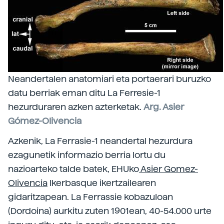
Neandertalen anatomiari eta portaerari buruzko
datu berriak eman ditu La Ferresie-1
hezurduraren azken azterketak.
Arg. Asier
Gómez-Olivencia
Azkenik, La Ferrasie-1 neandertal hezurdura
ezagunetik informazio berria lortu du
nazioarteko talde batek, EHUko
Asier Gomez-
Olivencia
Ikerbasque ikertzailearen
gidaritzapean. La Ferrassie kobazuloan
(Dordoina) aurkitu zuten 1901ean, 40-54.000 urte