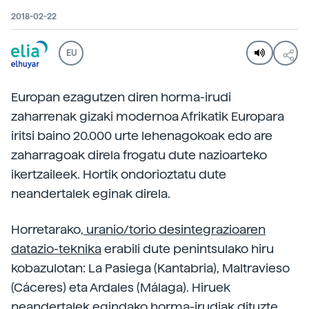
2018-02-22
EU
Europan ezagutzen diren horma-irudi
zaharrenak gizaki modernoa Afrikatik Europara
iritsi baino 20.000 urte lehenagokoak edo are
zaharragoak direla frogatu dute nazioarteko
ikertzaileek. Hortik ondorioztatu dute
neandertalek eginak direla.
Horretarako,
uranio/torio desintegrazioaren
datazio-teknika
erabili dute penintsulako hiru
kobazulotan: La Pasiega (Kantabria), Maltravieso
(Cáceres) eta Ardales (Málaga). Hiruek
neandertalek egindako horma-irudiak dituzte