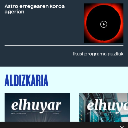
Astro erregearen koroa
agerian
Ikusi programa guztiak
ALDIZKARIA
×