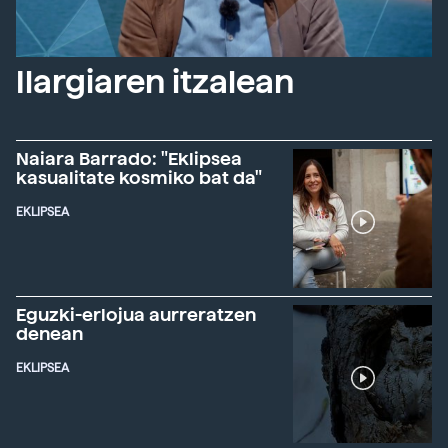
Ilargiaren itzalean
Naiara Barrado: "Eklipsea
kasualitate kosmiko bat da"
EKLIPSEA
Eguzki-erlojua aurreratzen
denean
EKLIPSEA