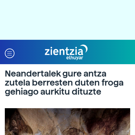
Neandertalek gure antza
zutela berresten duten froga
gehiago aurkitu dituzte