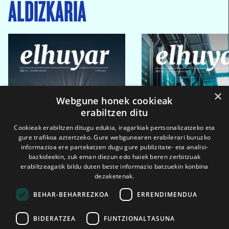
ALDIZKARIA
×
Webgune honek cookieak
erabiltzen ditu
Cookieak erabiltzen ditugu edukia, iragarkiak pertsonalizatzeko eta
gure trafikoa aztertzeko. Gure webgunearen erabilerari buruzko
informazioa ere partekatzen dugu gure publizitate- eta analisi-
bazkideekin, zuk eman diezun edo haiek beren zerbitzuak
erabiltzeagatik bildu duten beste informazio batzuekin konbina
dezaketenak.
BEHAR-BEHARREZKOA
ERRENDIMENDUA
BIDERATZEA
FUNTZIONALTASUNA
2026ko eka. 1a
2026ko mar. 1a