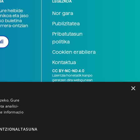
NA
LEGEZKOA
zure helbide
Nor gara
nikoa eta jaso
ko buletina
Publizitatea
arrera-ontzian
Pribatutasun
politika
li
Cookien erabilera
Kontaktua
CC BY-NC-ND 4.0
Lizentzia honetatik kanpo
geratzen dira webgunean
argitaratutako baliabide
×
grafikoak (argazki eta
ilustrazioak), baita Elhuyar ez
den bestelako erakunde eta
tzeko. Gure
norbanakoek idatzitakoak
a analisi-
ere. Kanpo-esteken bidez
te informazio
emandako edukiak esteka
horietan agertzen den
lizentziapean daude,
gehienetan copyright-a
NTZIONALTASUNA