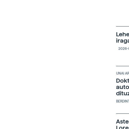
Lehe
irag
2026-
UNAI A
Dokt
auto
ditu
BERDIN
Aste
Lore