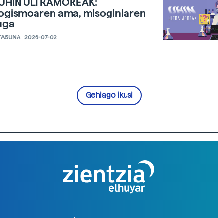
 UHIN ULTRAMOREAK:
ogismoaren ama, misoginiaren
uga
TASUNA
2026-07-02
Gehiago ikusi