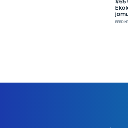
#65
Ekol
jom
BERDIN