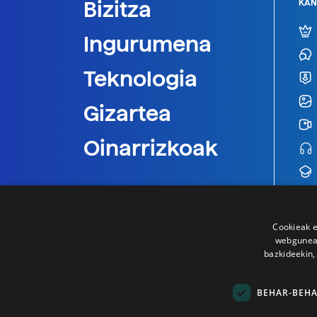
Bizitza
KAN
Ingurumena
Teknologia
Gizartea
Oinarrizkoak
Cookieak e
webgunear
bazkideekin,
BEHAR-BEH