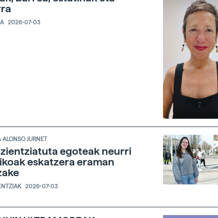
rra
IA
2026-07-03
 ALONSO JURNET
zientziatuta egoteak neurri
ikoak eskatzera eraman
zake
ENTZIAK
2026-07-03