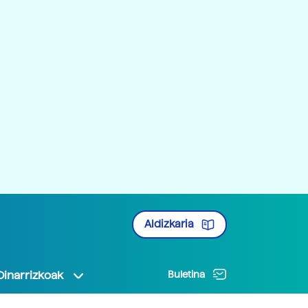
Aldizkaria
Oinarrizkoak
Buletina