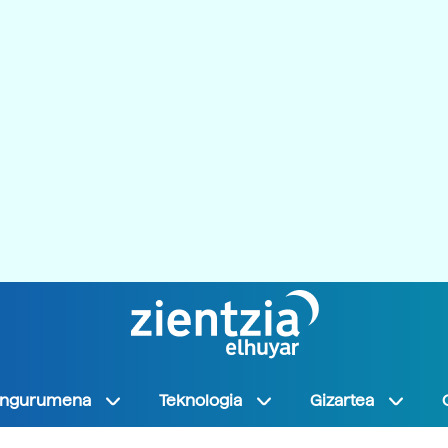
Ingurumena
Teknologia
Gizartea