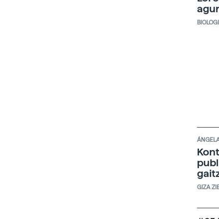
agu
BIOLOG
ÁNGELA
Kont
publ
gait
GIZA ZI