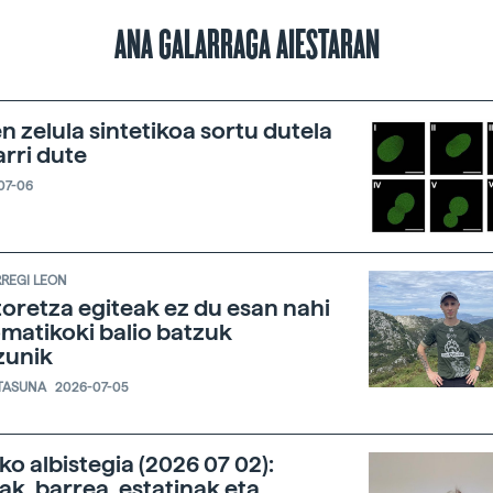
ANA GALARRAGA AIESTARAN
n zelula sintetikoa sortu dutela
arri dute
07-06
RREGI LEON
oretza egiteak ez du esan nahi
matikoki balio batzuk
zunik
TASUNA
2026-07-05
ko albistegia (2026 07 02):
ak, barrea, estatinak eta