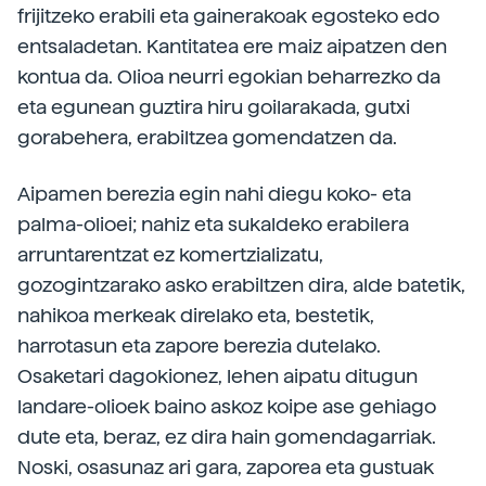
frijitzeko erabili eta gainerakoak egosteko edo
entsaladetan. Kantitatea ere maiz aipatzen den
kontua da. Olioa neurri egokian beharrezko da
eta egunean guztira hiru goilarakada, gutxi
gorabehera, erabiltzea gomendatzen da.
Aipamen berezia egin nahi diegu koko- eta
palma-olioei; nahiz eta sukaldeko erabilera
arruntarentzat ez komertzializatu,
gozogintzarako asko erabiltzen dira, alde batetik,
nahikoa merkeak direlako eta, bestetik,
harrotasun eta zapore berezia dutelako.
Osaketari dagokionez, lehen aipatu ditugun
landare-olioek baino askoz koipe ase gehiago
dute eta, beraz, ez dira hain gomendagarriak.
Noski, osasunaz ari gara, zaporea eta gustuak