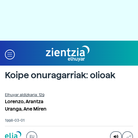
Koipe onuragarriak: olioak
Elhuyar aldizkaria: 129
Lorenzo, Arantza
Uranga, Ane Miren
1998-03-01
EU