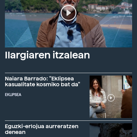
Ilargiaren itzalean
Naiara Barrado: "Eklipsea
kasualitate kosmiko bat da"
EKLIPSEA
Eguzki-erlojua aurreratzen
denean