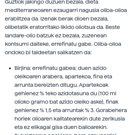
Guztiok jakingo duzuen bezala, dieta
mediterraneoaren ezaugarri nagusia oliba-olioa
erabiltzea da. Izenak berak dioen bezala,
olibetatik eratorritako likido oliotsua da. Beste
landare-olio batzuk ez bezala, zuzenean
kontsumi daiteke, errefinatu gabe. Oliba-olioa
ondoko bi taldeetan sailkatzen da:
Birjina: errefinatu gabea; duen azido
oleikoaren arabera, apartekoa, fina eta
arrunta bereizten ditugu. Apartekoak
gehienez % 1eko azidotasuna du (100 ml
olioko gramo bat azido oleiko aske), finak
gehienez % 1,5 eta arruntak % 3. Gorabehera
horiek olioaren kalitatearekin dute zerikusia
eta ez elikagai gisa duen balioarekin.