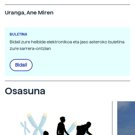
Uranga, Ane Miren
BULETINA
Bidali zure helbide elektronikoa eta jaso asteroko buletina
zure sarrera-ontzian
Bidali
Osasuna