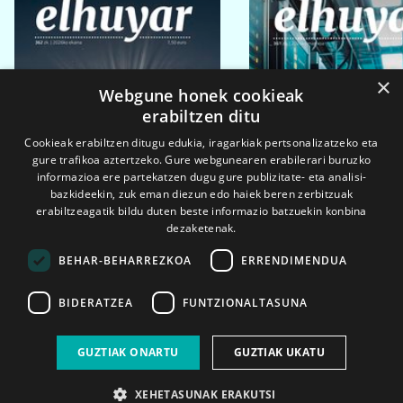
×
Webgune honek cookieak
erabiltzen ditu
Cookieak erabiltzen ditugu edukia, iragarkiak pertsonalizatzeko eta
gure trafikoa aztertzeko. Gure webgunearen erabilerari buruzko
informazioa ere partekatzen dugu gure publizitate- eta analisi-
bazkideekin, zuk eman diezun edo haiek beren zerbitzuak
erabiltzeagatik bildu duten beste informazio batzuekin konbina
dezaketenak.
BEHAR-BEHARREZKOA
ERRENDIMENDUA
BIDERATZEA
FUNTZIONALTASUNA
2026ko eka. 1a
2026ko mar. 1a
GUZTIAK ONARTU
GUZTIAK UKATU
XEHETASUNAK ERAKUTSI