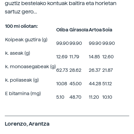
guztiz bestelako kontuak baitira eta horietan
sartuz gero...
100 ml oliotan:
Oliba
Girasola
Artoa
Soia
Koipeak guztira (g)
99.90
99.90
99.90
99.90
k. aseak (g)
12.69
11.79
14.85
12.60
k. monoasegabeak (g)
62.73
28.62
26.37
21.87
k. poliaseak (g)
10.08
45.00
44.28
51.12
E bitamina (mg)
5.10
48.70
11.20
10.10
Lorenzo, Arantza