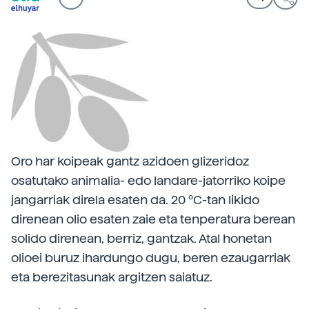
Oro har koipeak gantz azidoen glizeridoz
osatutako animalia- edo landare-jatorriko koipe
jangarriak direla esaten da. 20 ºC-tan likido
direnean olio esaten zaie eta tenperatura berean
solido direnean, berriz, gantzak. Atal honetan
olioei buruz ihardungo dugu, beren ezaugarriak
eta berezitasunak argitzen saiatuz.