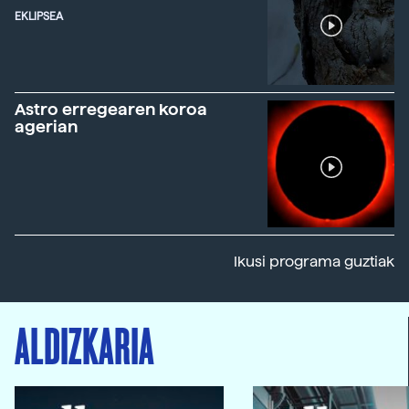
EKLIPSEA
Astro erregearen koroa
agerian
Ikusi programa guztiak
ALDIZKARIA