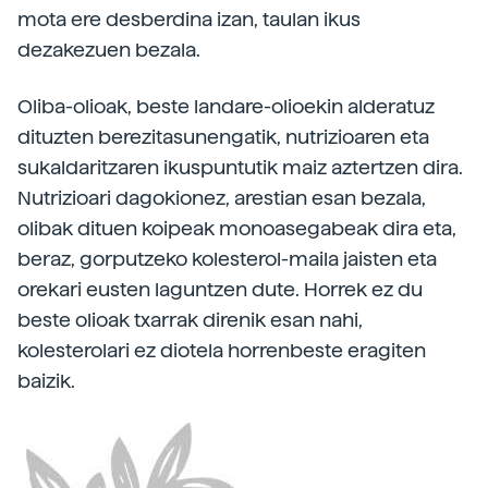
mota ere desberdina izan, taulan ikus
dezakezuen bezala.
Oliba-olioak, beste landare-olioekin alderatuz
dituzten berezitasunengatik, nutrizioaren eta
sukaldaritzaren ikuspuntutik maiz aztertzen dira.
Nutrizioari dagokionez, arestian esan bezala,
olibak dituen koipeak monoasegabeak dira eta,
beraz, gorputzeko kolesterol-maila jaisten eta
orekari eusten laguntzen dute. Horrek ez du
beste olioak txarrak direnik esan nahi,
kolesterolari ez diotela horrenbeste eragiten
baizik.