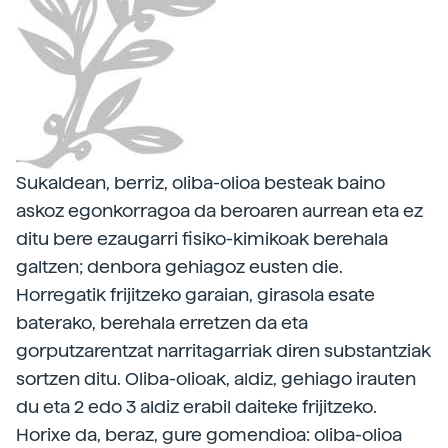
Sukaldean, berriz, oliba-olioa besteak baino
askoz egonkorragoa da beroaren aurrean eta ez
ditu bere ezaugarri fisiko-kimikoak berehala
galtzen; denbora gehiagoz eusten die.
Horregatik frijitzeko garaian, girasola esate
baterako, berehala erretzen da eta
gorputzarentzat narritagarriak diren substantziak
sortzen ditu. Oliba-olioak, aldiz, gehiago irauten
du eta 2 edo 3 aldiz erabil daiteke frijitzeko.
Horixe da, beraz, gure gomendioa: oliba-olioa