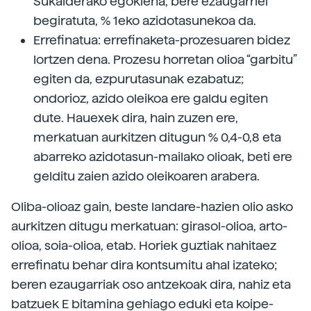
Sukalderako egokiena, bere ezaugarriei
begiratuta, % 1eko azidotasunekoa da.
Errefinatua: errefinaketa-prozesuaren bidez
lortzen dena. Prozesu horretan olioa “garbitu”
egiten da, ezpurutasunak ezabatuz;
ondorioz, azido oleikoa ere galdu egiten
dute. Hauexek dira, hain zuzen ere,
merkatuan aurkitzen ditugun % 0,4-0,8 eta
abarreko azidotasun-mailako olioak, beti ere
gelditu zaien azido oleikoaren arabera.
Oliba-olioaz gain, beste landare-hazien olio asko
aurkitzen ditugu merkatuan: girasol-olioa, arto-
olioa, soia-olioa, etab. Horiek guztiak nahitaez
errefinatu behar dira kontsumitu ahal izateko;
beren ezaugarriak oso antzekoak dira, nahiz eta
batzuek E bitamina gehiago eduki eta koipe-