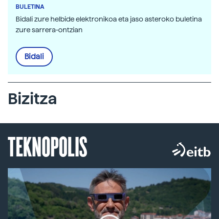
BULETINA
Bidali zure helbide elektronikoa eta jaso asteroko buletina
zure sarrera-ontzian
Bidali
Bizitza
TEKNOPOLIS