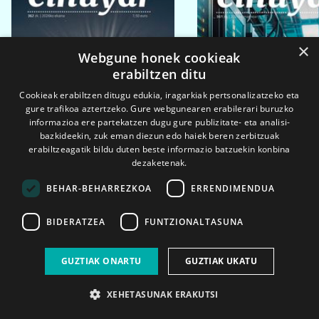
×
Webgune honek cookieak
erabiltzen ditu
Cookieak erabiltzen ditugu edukia, iragarkiak pertsonalizatzeko eta
gure trafikoa aztertzeko. Gure webgunearen erabilerari buruzko
informazioa ere partekatzen dugu gure publizitate- eta analisi-
bazkideekin, zuk eman diezun edo haiek beren zerbitzuak
erabiltzeagatik bildu duten beste informazio batzuekin konbina
dezaketenak.
BEHAR-BEHARREZKOA
ERRENDIMENDUA
BIDERATZEA
FUNTZIONALTASUNA
2026ko eka. 1a
2026ko mar. 1a
GUZTIAK ONARTU
GUZTIAK UKATU
XEHETASUNAK ERAKUTSI