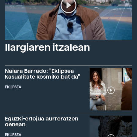
Ilargiaren itzalean
Naiara Barrado: "Eklipsea
kasualitate kosmiko bat da"
EKLIPSEA
Eguzki-erlojua aurreratzen
denean
EKLIPSEA