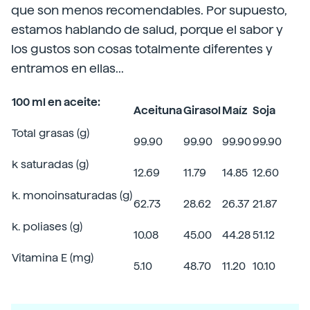
que son menos recomendables. Por supuesto,
estamos hablando de salud, porque el sabor y
los gustos son cosas totalmente diferentes y
entramos en ellas...
100 ml en aceite:
Aceituna
Girasol
Maíz
Soja
Total grasas (g)
99.90
99.90
99.90
99.90
k saturadas (g)
12.69
11.79
14.85
12.60
k. monoinsaturadas (g)
62.73
28.62
26.37
21.87
k. poliases (g)
10.08
45.00
44.28
51.12
Vitamina E (mg)
5.10
48.70
11.20
10.10