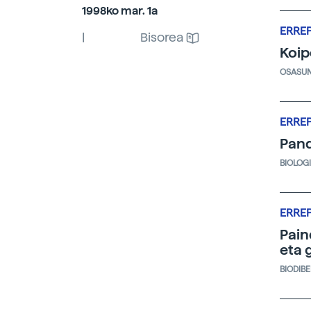
1998ko mar. 1a
ERRE
|
Bisorea
Koip
OSASU
ERRE
Pand
BIOLOG
ERRE
Pain
eta 
BIODIB