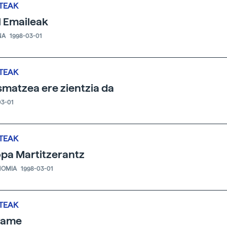
TEAK
 Emaileak
NA
1998-03-01
TEAK
smatzea ere zientzia da
03-01
TEAK
pa Martitzerantz
NOMIA
1998-03-01
TEAK
vame