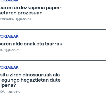
PORTAJEAK
oaren ordezkapena paper-
ketaren prozesuan
ERTSITATEA
1998-03-01
PORTAJEAK
aren alde onak eta txarrak
NA
1998-03-01
PORTAJEAK
situ ziren dinosauruak ala
 egungo hegaztietan dute
aipena?
IOA
1998-03-01