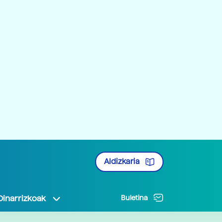
Aldizkaria
Oinarrizkoak
Buletina