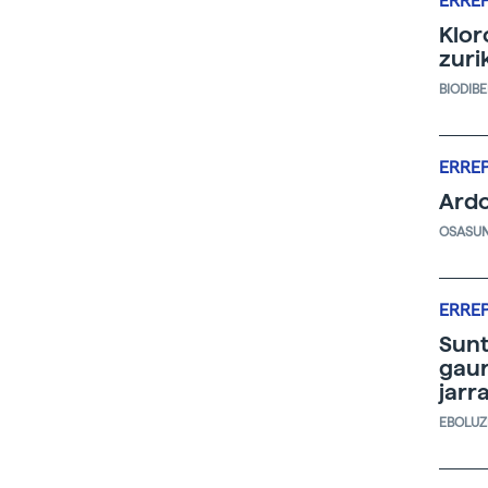
ERRE
Klor
zuri
BIODIB
ERRE
Ardo
OSASU
ERRE
Sunt
gaur
jarr
EBOLUZ