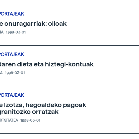
PORTAJEAK
e onuragarriak: olioak
NA
1998-03-01
PORTAJEAK
aren dieta eta hiztegi-kontuak
IA
1998-03-01
PORTAJEAK
e Izotza, hegoaldeko pagoak
granitozko orratzak
ERTSITATEA
1998-03-01