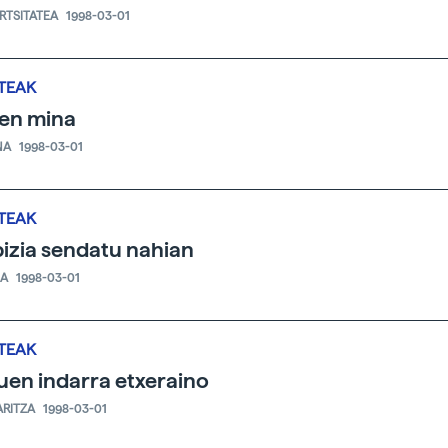
ERTSITATEA
1998-03-01
TEAK
en mina
NA
1998-03-01
TEAK
izia sendatu nahian
IA
1998-03-01
TEAK
uen indarra etxeraino
ARITZA
1998-03-01