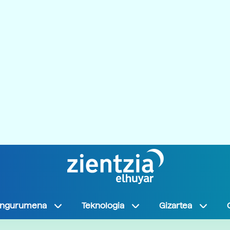
Ingurumena
Teknologia
Gizartea