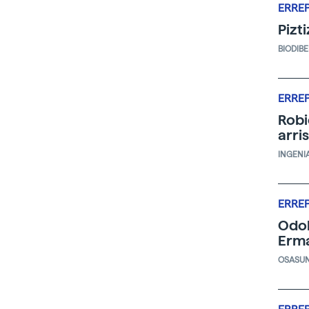
ERRE
Pizt
BIODIB
ERRE
Robi
arri
INGENI
ERRE
Odol
Erm
OSASU