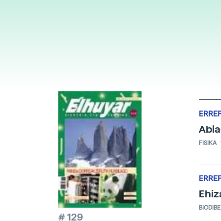
ERRE
Abia
FISIKA
ERRE
Ehiz
BIODIB
# 129