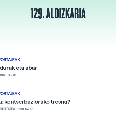
129. ALDIZKARIA
PORTAJEAK
durak eta abar
1998-03-01
PORTAJEAK
a: kontserbaziorako tresna?
ERTSITATEA
1998-03-01