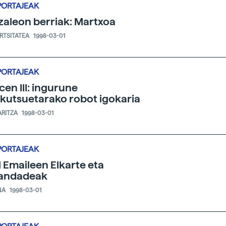
PORTAJEAK
izaleon berriak: Martxoa
ERTSITATEA
1998-03-01
PORTAJEAK
cen III: ingurune
skutsuetarako robot igokaria
ARITZA
1998-03-01
PORTAJEAK
 Emaileen Elkarte eta
andadeak
NA
1998-03-01