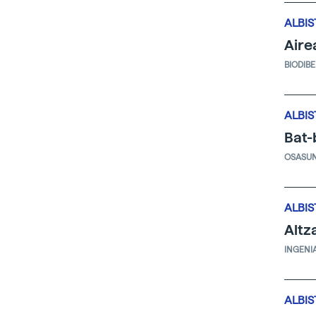
ALBIS
Aire
BIODIB
ALBIS
Bat-
OSASU
ALBIS
Altz
INGENI
ALBIS