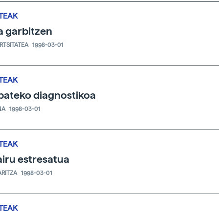
TEAK
a garbitzen
ERTSITATEA
1998-03-01
TEAK
bateko diagnostikoa
NA
1998-03-01
TEAK
airu estresatua
ARITZA
1998-03-01
TEAK