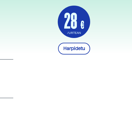
28
€
/URTEAN
Harpidetu