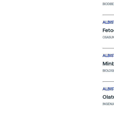
BIODIB
ALBIS
Feto
OSASU
ALBIS
Minb
BIOLOG
ALBIS
Olat
INGENI