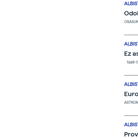
ALBIS
Odol
OSASU
ALBIS
Ez a
1998-
ALBIS
Euro
ASTRO
ALBIS
Pro