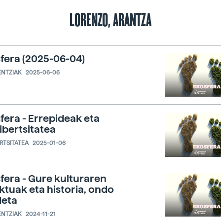
LORENZO, ARANTZA
fera (2025-06-04)
ENTZIAK
2025-06-06
fera - Errepideak eta
ibertsitatea
ERTSITATEA
2025-01-06
fera - Gure kulturaren
ktuak eta historia, ondo
deta
ENTZIAK
2024-11-21