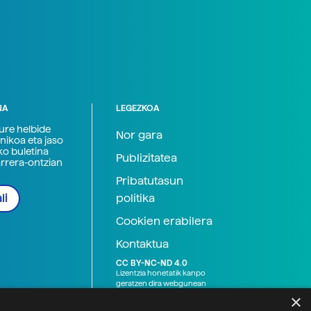
NA
LEGEZKOA
zure helbide
Nor gara
nikoa eta jaso
ko buletina
Publizitatea
arrera-ontzian
Pribatutasun
politika
li
Cookien erabilera
Kontaktua
CC BY-NC-ND 4.0
Lizentzia honetatik kanpo
geratzen dira webgunean
argitaratutako baliabide
×
grafikoak (argazki eta