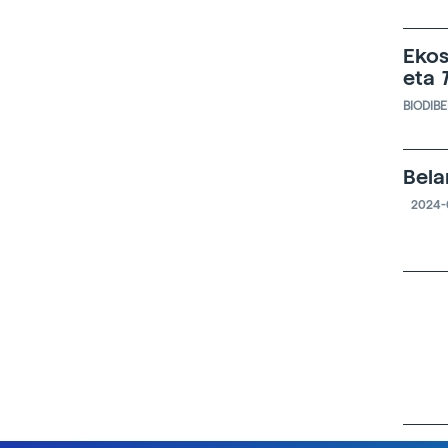
Ekos
eta
BIODIB
Bela
2024-