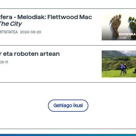
fera - Melodiak: Flettwood Mac
The City
ERTSITATEA
2024-06-20
r eta roboten artean
05-11
Gehiago ikusi