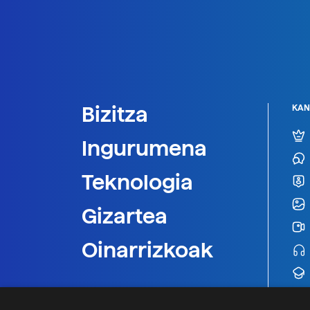
Bizitza
KAN
Ingurumena
Teknologia
Gizartea
Oinarrizkoak