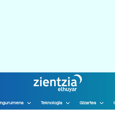
Ingurumena
Teknologia
Gizartea