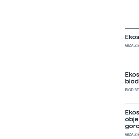
Ekos
GIZA ZI
Ekos
biod
BIODIB
Ekos
obje
gor
GIZA ZI