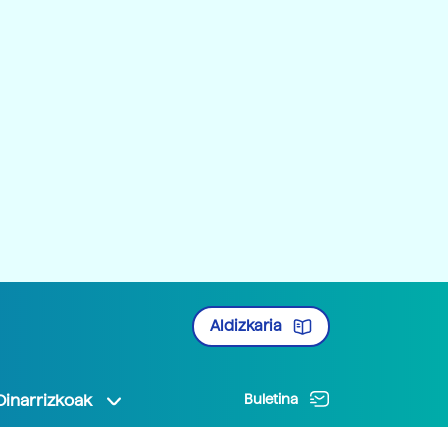
Aldizkaria
Oinarrizkoak
Buletina