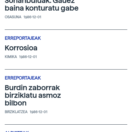
Sonanbuluak. Gauez
baina konturatu gabe
OSASUNA
1986-12-01
ERREPORTAJEAK
Korrosioa
KIMIKA
1986-12-01
ERREPORTAJEAK
Burdin zaborrak
birziklatu asmoz
bilbon
BIRZIKLATZEA
1986-12-01