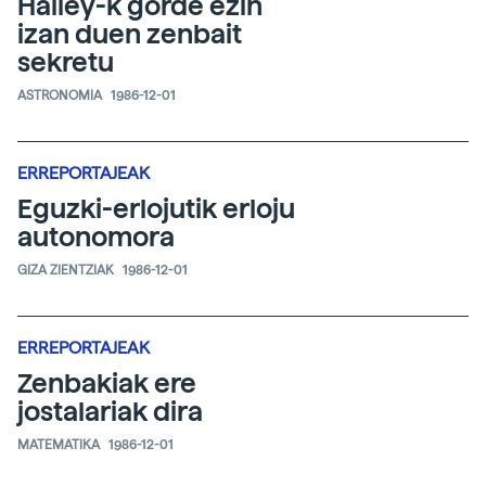
Halley-k gorde ezin
izan duen zenbait
sekretu
ASTRONOMIA
1986-12-01
ERREPORTAJEAK
Eguzki-erlojutik erloju
autonomora
GIZA ZIENTZIAK
1986-12-01
ERREPORTAJEAK
Zenbakiak ere
jostalariak dira
MATEMATIKA
1986-12-01