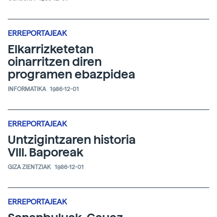
ERREPORTAJEAK
Elkarrizketetan
oinarritzen diren
programen ebazpidea
INFORMATIKA
1986-12-01
ERREPORTAJEAK
Untzigintzaren historia
VIII. Baporeak
GIZA ZIENTZIAK
1986-12-01
ERREPORTAJEAK