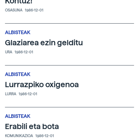
Kontuz!
OSASUNA
1986-12-01
ALBISTEAK
Glaziarea ezin gelditu
URA
1986-12-01
ALBISTEAK
Lurrazpiko oxigenoa
LURRA
1986-12-01
ALBISTEAK
Erabili eta bota
KOMUNIKAZIOA
1986-12-01