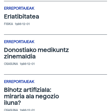
ERREPORTAJEAK
Erlatibitatea
FISIKA
1986-12-01
ERREPORTAJEAK
Donostiako medikuntz
zinemaldia
OSASUNA
1986-12-01
ERREPORTAJEAK
Bihotz artifiziala:
miraria ala negozio
iluna?
OSASUNA
1986-12-01