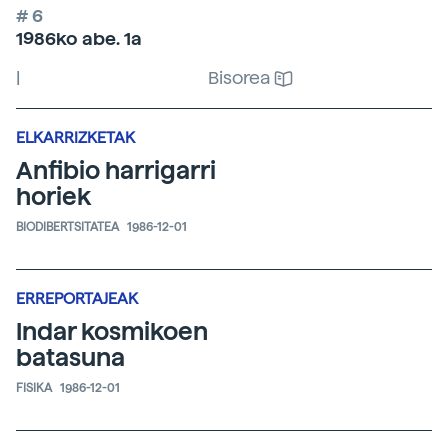
# 6
1986ko abe. 1a
|
Bisorea
ELKARRIZKETAK
Anfibio harrigarri
horiek
BIODIBERTSITATEA
1986-12-01
ERREPORTAJEAK
Indar kosmikoen
batasuna
FISIKA
1986-12-01