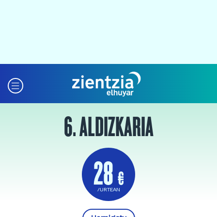
6. ALDIZKARIA
28
€
/URTEAN