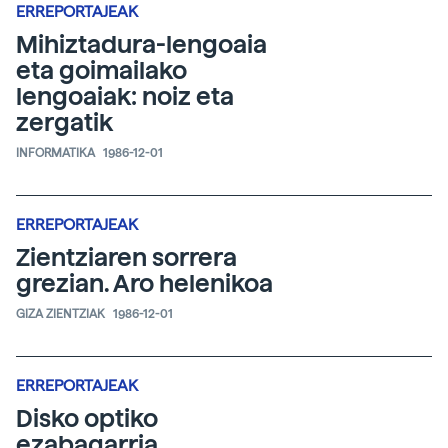
ERREPORTAJEAK
Mihiztadura-lengoaia
eta goimailako
lengoaiak: noiz eta
zergatik
INFORMATIKA
1986-12-01
ERREPORTAJEAK
Zientziaren sorrera
grezian. Aro helenikoa
GIZA ZIENTZIAK
1986-12-01
ERREPORTAJEAK
Disko optiko
ezabagarria