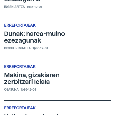
INGENIARITZA
1986-12-01
ERREPORTAJEAK
Dunak; harea-muino
ezezagunak
BIODIBERTSITATEA
1986-12-01
ERREPORTAJEAK
Makina, gizakiaren
zerbitzari leiala
OSASUNA
1986-12-01
ERREPORTAJEAK