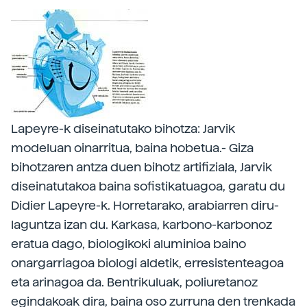
Lapeyre-k diseinatutako bihotza: Jarvik
modeluan oinarritua, baina hobetua.- Giza
bihotzaren antza duen bihotz artifiziala, Jarvik
diseinatutakoa baina sofistikatuagoa, garatu du
Didier Lapeyre-k. Horretarako, arabiarren diru-
laguntza izan du. Karkasa, karbono-karbonoz
eratua dago, biologikoki aluminioa baino
onargarriagoa biologi aldetik, erresistenteagoa
eta arinagoa da. Bentrikuluak, poliuretanoz
egindakoak dira, baina oso zurruna den trenkada