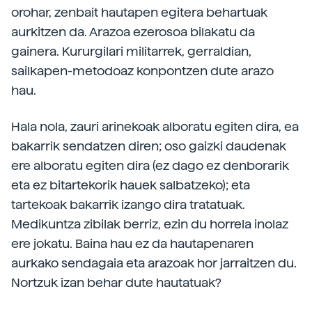
orohar, zenbait hautapen egitera behartuak
aurkitzen da. Arazoa ezerosoa bilakatu da
gainera. Kururgilari militarrek, gerraldian,
sailkapen-metodoaz konpontzen dute arazo
hau.
Hala nola, zauri arinekoak alboratu egiten dira, ea
bakarrik sendatzen diren; oso gaizki daudenak
ere alboratu egiten dira (ez dago ez denborarik
eta ez bitartekorik hauek salbatzeko); eta
tartekoak bakarrik izango dira tratatuak.
Medikuntza zibilak berriz, ezin du horrela inolaz
ere jokatu. Baina hau ez da hautapenaren
aurkako sendagaia eta arazoak hor jarraitzen du.
Nortzuk izan behar dute hautatuak?