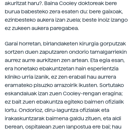
akuritzat haru?. Baina Cooley doktoreak bere
burua babesteko zera esaten du: bere gaixoak,
ezinbesteko aukera izan zuela; beste inoiz izango
ez zukeen aukera paregabea.
Garai horretan, birlandaketen kirurgia gorputzak
sortzen duen zaputzaren ondorio tamalgarriekin
aurrez aurre aurkitzen zen artean. Eta egia esan,
era honetako ebakuntzetan hain esperientzia
kliniko urria izanik, ez zen erabali hau aurrera
eramateko pisuzko arrazoirik ikusten. Sortutako
eskandaluak izan zuen Cooley-rengan eragina;
ez bait zuen ebakuntza egiteko baimen ofizialik
lortu. Ondorioz, diru-laguntza ofizialak eta
irakaskuntzarak baimena galdu zituen, eta aldi
berean, ospitalean zuen lanpostua ere bai; hau