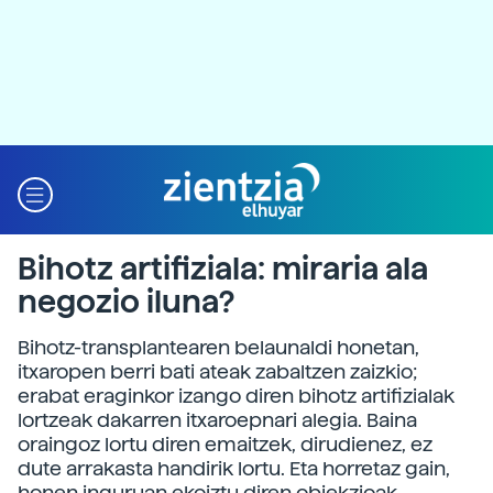
Bihotz artifiziala: miraria ala
negozio iluna?
Bihotz-transplantearen belaunaldi honetan,
itxaropen berri bati ateak zabaltzen zaizkio;
erabat eraginkor izango diren bihotz artifizialak
lortzeak dakarren itxaroepnari alegia. Baina
oraingoz lortu diren emaitzek, dirudienez, ez
dute arrakasta handirik lortu. Eta horretaz gain,
honen inguruan ekoiztu diren objekzioak