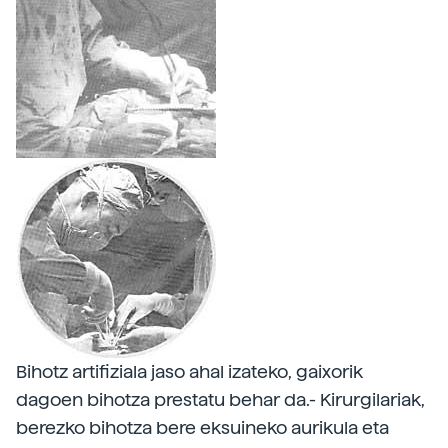
Bihotz artifiziala jaso ahal izateko, gaixorik
dagoen bihotza prestatu behar da.- Kirurgilariak,
berezko bihotza bere eksuineko aurikula eta