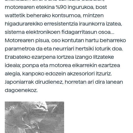
motorearen etekina %90 ingurukoa, bost
wattetik beherako kontsumoa, mintzen
higadurarekiko erresistentzia iraunkorra izatea,
sistema elektronikoen fidagarritasun osoa…
Motorearen pisua, oso kontutan hartu beharreko
parametroa da eta neurriari hertsiki loturik doa.
Erabateko ezarpena lortzea izango litzateke
ideala; ponpa eta motorea elkarrekin ezartzea
alegia, kanpoko edozein akzesoriori itzuriz.
Japoniarrak dirudienez, horretan ari dira lanean
dagoenekoz.