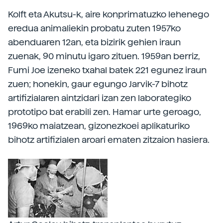
Kolft eta Akutsu-k, aire konprimatuzko lehenego
eredua animaliekin probatu zuten 1957ko
abenduaren 12an, eta bizirik gehien iraun
zuenak, 90 minutu igaro zituen. 1959an berriz,
Fumi Joe izeneko txahal batek 221 egunez iraun
zuen; honekin, gaur egungo Jarvik-7 bihotz
artifizialaren aintzidari izan zen laborategiko
prototipo bat erabili zen. Hamar urte geroago,
1969ko maiatzean, gizonezkoei aplikaturiko
bihotz artifizialen aroari ematen zitzaion hasiera.