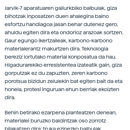
Jarvik-7 aparatuaren gailurkbiko balbulak, giza
bihotzak inposatzen duen ahalegina baino
esfortzu handiagoa jasan behar dutenez gero,
ahuldu egiten dira eta ondorioz arazoak sortzen.
Gaur egungo ikertzaileak, karbono-karbono
materialerantz makurtzen dira. Teknologia
bereziz lortutako material konposatua da hau.
Higadurarekiko erresistentea izateatik gain, giza
gorputzak ez du zapuzten, zeren karbono
porotsua bizidun zelulekin bat egiten bait da eta
honela, protesi inguruan ehun berriak ekoizten
dira.
Behin betirako ezarpena planteatzen denean,
materialei buruzko baldintzak oso zorrotz
bilakatzen dira: truka ezinezko balbulak,