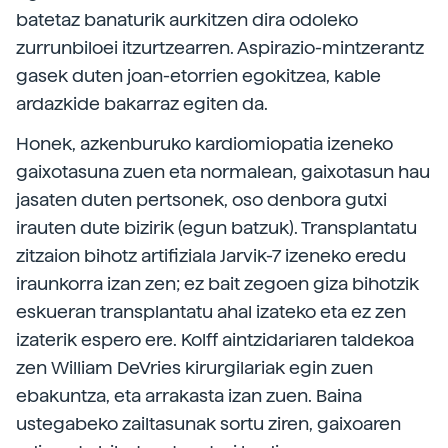
batetaz banaturik aurkitzen dira odoleko
zurrunbiloei itzurtzearren. Aspirazio-mintzerantz
gasek duten joan-etorrien egokitzea, kable
ardazkide bakarraz egiten da.
Honek, azkenburuko kardiomiopatia izeneko
gaixotasuna zuen eta normalean, gaixotasun hau
jasaten duten pertsonek, oso denbora gutxi
irauten dute bizirik (egun batzuk). Transplantatu
zitzaion bihotz artifiziala Jarvik-7 izeneko eredu
iraunkorra izan zen; ez bait zegoen giza bihotzik
eskueran transplantatu ahal izateko eta ez zen
izaterik espero ere. Kolff aintzidariaren taldekoa
zen William DeVries kirurgilariak egin zuen
ebakuntza, eta arrakasta izan zuen. Baina
ustegabeko zailtasunak sortu ziren, gaixoaren