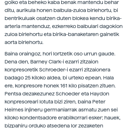
goiko eta beheko kaba benak mantendu behar
ditu, aurikula honen balbula-zuloa birlehortu, bi
bentrikuluak osatzen duten blokea kendu birika-
arteria mantenduz, ezkerreko balbulari dagokion
zuloa birlehortu eta birika-banaketaren gainetik
aorta birlehortu.
Baina oraingoz, hori lortzetik oso urrun gaude.
Dena den, Barney Clark-i ezarri zitzaion
konpresoretik Schroeder-i ezarri zitzaionera
badago 25 kiloko aldea, bi urteko epean. Hala
ere, konpresore honek 161 kilo pisatzen zituen.
Pentsa dezakezunez Schoeder eta Haydon
konpresoreari lotuta bizi ziren, baina Peter
Heimes injineru germaniarrak asmatu zuen sei
kiloko kondentsadore erabilkorrari esker; hauek,
bizpahiru orduko atsedena lor zezaketen