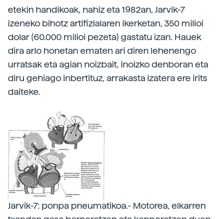
etekin handikoak, nahiz eta 1982an, Jarvik-7
izeneko bihotz artifizialaren ikerketan, 350 milioi
dolar (60.000 milioi pezeta) gastatu izan. Hauek
dira arlo honetan ematen ari diren lehenengo
urratsak eta agian noizbait, inoizko denboran eta
diru gehiago inbertituz, arrakasta izatera ere irits
daiteke.
Jarvik-7: ponpa pneumatikoa.- Motorea, elkarren