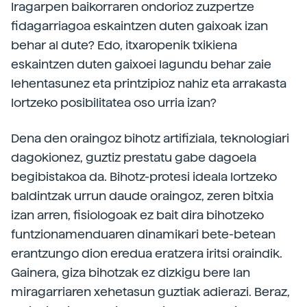
Iragarpen baikorraren ondorioz zuzpertze
fidagarriagoa eskaintzen duten gaixoak izan
behar al dute? Edo, itxaropenik txikiena
eskaintzen duten gaixoei lagundu behar zaie
lehentasunez eta printzipioz nahiz eta arrakasta
lortzeko posibilitatea oso urria izan?
Dena den oraingoz bihotz artifiziala, teknologiari
dagokionez, guztiz prestatu gabe dagoela
begibistakoa da. Bihotz-protesi ideala lortzeko
baldintzak urrun daude oraingoz, zeren bitxia
izan arren, fisiologoak ez bait dira bihotzeko
funtzionamenduaren dinamikari bete-betean
erantzungo dion eredua eratzera iritsi oraindik.
Gainera, giza bihotzak ez dizkigu bere lan
miragarriaren xehetasun guztiak adierazi. Beraz,