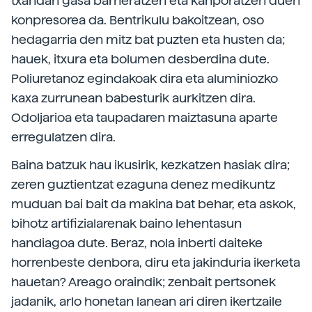
txandan gasa barneratzen eta kanporatzen duen
konpresorea da. Bentrikulu bakoitzean, oso
hedagarria den mitz bat puzten eta husten da;
hauek, itxura eta bolumen desberdina dute.
Poliuretanoz egindakoak dira eta aluminiozko
kaxa zurrunean babesturik aurkitzen dira.
Odoljarioa eta taupadaren maiztasuna aparte
erregulatzen dira.
Baina batzuk hau ikusirik, kezkatzen hasiak dira;
zeren guztientzat ezaguna denez medikuntz
muduan bai bait da makina bat behar, eta askok,
bihotz artifizialarenak baino lehentasun
handiagoa dute. Beraz, nola inberti daiteke
horrenbeste denbora, diru eta jakinduria ikerketa
hauetan? Areago oraindik; zenbait pertsonek
jadanik, arlo honetan lanean ari diren ikertzaile