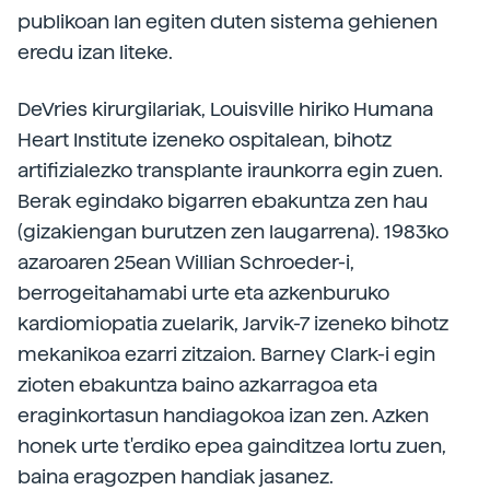
publikoan lan egiten duten sistema gehienen
eredu izan liteke.
DeVries kirurgilariak, Louisville hiriko Humana
Heart Institute izeneko ospitalean, bihotz
artifizialezko transplante iraunkorra egin zuen.
Berak egindako bigarren ebakuntza zen hau
(gizakiengan burutzen zen laugarrena). 1983ko
azaroaren 25ean Willian Schroeder-i,
berrogeitahamabi urte eta azkenburuko
kardiomiopatia zuelarik, Jarvik-7 izeneko bihotz
mekanikoa ezarri zitzaion. Barney Clark-i egin
zioten ebakuntza baino azkarragoa eta
eraginkortasun handiagokoa izan zen. Azken
honek urte t'erdiko epea gainditzea lortu zuen,
baina eragozpen handiak jasanez.