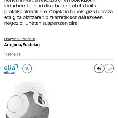
indarberritzen ari dira, bai moral eta baita
praktika aldetik ere. Objekzio hauek, giza bihotza
eta giza bizitzaren bizkarretik sor daitezkeen
negozio ilunetan suspertzen dira.
Elhuyar aldizkaria: 6
Arrojeria, Eustakio
1986-12-01
EU