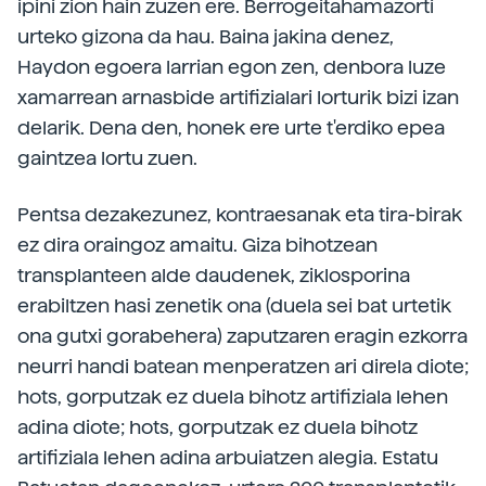
ipini zion hain zuzen ere. Berrogeitahamazorti
urteko gizona da hau. Baina jakina denez,
Haydon egoera larrian egon zen, denbora luze
xamarrean arnasbide artifizialari lorturik bizi izan
delarik. Dena den, honek ere urte t'erdiko epea
gaintzea lortu zuen.
Pentsa dezakezunez, kontraesanak eta tira-birak
ez dira oraingoz amaitu. Giza bihotzean
transplanteen alde daudenek, ziklosporina
erabiltzen hasi zenetik ona (duela sei bat urtetik
ona gutxi gorabehera) zaputzaren eragin ezkorra
neurri handi batean menperatzen ari direla diote;
hots, gorputzak ez duela bihotz artifiziala lehen
adina diote; hots, gorputzak ez duela bihotz
artifiziala lehen adina arbuiatzen alegia. Estatu