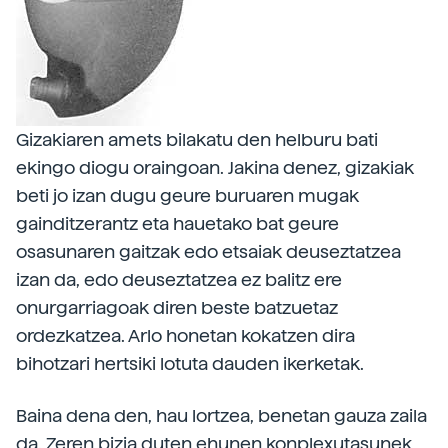
Gizakiaren amets bilakatu den helburu bati
ekingo diogu oraingoan. Jakina denez, gizakiak
beti jo izan dugu geure buruaren mugak
gainditzerantz eta hauetako bat geure
osasunaren gaitzak edo etsaiak deuseztatzea
izan da, edo deuseztatzea ez balitz ere
onurgarriagoak diren beste batzuetaz
ordezkatzea. Arlo honetan kokatzen dira
bihotzari hertsiki lotuta dauden ikerketak.
Baina dena den, hau lortzea, benetan gauza zaila
da. Zeren bizia duten ehunen konplexutasunek,