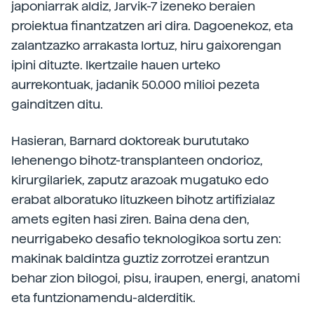
japoniarrak aldiz, Jarvik-7 izeneko beraien
proiektua finantzatzen ari dira. Dagoenekoz, eta
zalantzazko arrakasta lortuz, hiru gaixorengan
ipini dituzte. Ikertzaile hauen urteko
aurrekontuak, jadanik 50.000 milioi pezeta
gainditzen ditu.
Hasieran, Barnard doktoreak burututako
lehenengo bihotz-transplanteen ondorioz,
kirurgilariek, zaputz arazoak mugatuko edo
erabat alboratuko lituzkeen bihotz artifizialaz
amets egiten hasi ziren. Baina dena den,
neurrigabeko desafio teknologikoa sortu zen:
makinak baldintza guztiz zorrotzei erantzun
behar zion bilogoi, pisu, iraupen, energi, anatomi
eta funtzionamendu-alderditik.