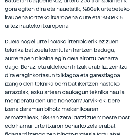
Batuetan dagoenekoz, urtero 200 transplantetik
gora egiten dira eta hauetatik, %80ek urtebeteko
iraupena lortzeko itxaropena dute eta %50ek 5
urtez irauteko itxaropena.
Duela hogei urte inolako irtenbiderik ez zuen
teknika bat zuela kontutan hartzen badugu,
aurrerapen bikaina egin dela aitortu beharra
dago. Beraz, eta aldekoen hitzak erabiliz: zeintzu
dira eraginkortasun txikiagoa eta garestiagoa
izango den teknika berri bat ikertzen hasteko
arrazoiak, esku artean daukagun teknika hau ia
menperatu den une honetan? Jarvik-ek, bere
izena daraman bihotz mekanikoaren
asmatzaileak, 1983an zera idatzi zuen: beste bost
edo hamar urte itxaron beharko zela erabat
fidagarri izango zen bihotz-protesia lortu ahal