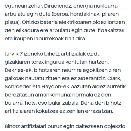
egunean zehar. Dirudienez, energia nuklearra
arbuiatu egin dute (beroa, hondakinak, pilaren
pisua). Ohizko bateria elektrikoaren bidez lortzen
den elikadura ere arbuiatu egin dute; fidakaitzak
eta iraupen laburrekoak bait dira.
Jarvik-7 izeneko bihotz artifizialak ez du
gizakiaren torax ingurua kontutan hartzen.
Dekries-ek, bihotzaren neurrira egokitzen ziren
gaixoak hautatu zituen eta ez alderantziz. Clark,
Schroeder eta Haydon-ek bazuten aldez aurretik
berezitasun amankomuna: normala ez den
bularra, hots, oso bular zabala. Dena den bihotz
artifizialaren kokatzea ez zen lan erraza izan.
Bihotz artifizialari buruz egin daitezkeen objekzio