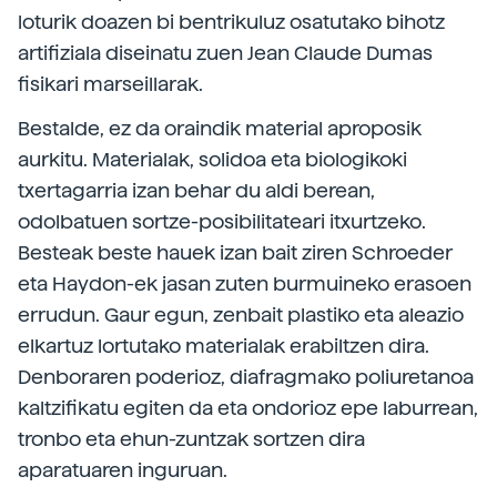
loturik doazen bi bentrikuluz osatutako bihotz
artifiziala diseinatu zuen Jean Claude Dumas
fisikari marseillarak.
Bestalde, ez da oraindik material aproposik
aurkitu. Materialak, solidoa eta biologikoki
txertagarria izan behar du aldi berean,
odolbatuen sortze-posibilitateari itxurtzeko.
Besteak beste hauek izan bait ziren Schroeder
eta Haydon-ek jasan zuten burmuineko erasoen
errudun. Gaur egun, zenbait plastiko eta aleazio
elkartuz lortutako materialak erabiltzen dira.
Denboraren poderioz, diafragmako poliuretanoa
kaltzifikatu egiten da eta ondorioz epe laburrean,
tronbo eta ehun-zuntzak sortzen dira
aparatuaren inguruan.