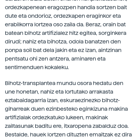
ordezkapenean eragozpen handia sortzen bait
dute eta ondorioz, ordezkapen eraginkor eta
erabilkorra lortzea oso zaila da. Beraz, orain bat
batean bihotz artifizialez hitz egitea, sorginkera
dirudi; nahiz eta bihotza, odola banatzen den
ponpa soil bat dela jakin eta ez izan, aintzinan
pentsatu ohi zen antzera, aminaren eta
sentimenduen kokaleku.
Bihotz-transplantea mundu osora hedatu den
une honetan, nahiz eta lortutako arrakasta
eztabaidagarria izan, eskuraezinezko bihotz-
giharreak duen ezinbesteko eginkizuna makina
artifizialak ordezkatuko lukeen, makinak
zailtasunak baditu ere, itxaropena zabalduz doa.
Bestalde, hauek lortzen dituzten emaitzak ez dira