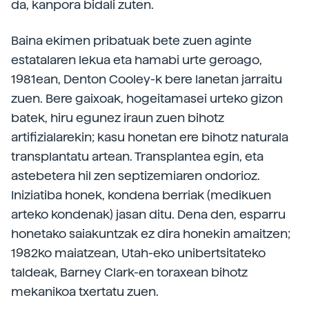
da, kanpora bidali zuten.
Baina ekimen pribatuak bete zuen aginte
estatalaren lekua eta hamabi urte geroago,
1981ean, Denton Cooley-k bere lanetan jarraitu
zuen. Bere gaixoak, hogeitamasei urteko gizon
batek, hiru egunez iraun zuen bihotz
artifizialarekin; kasu honetan ere bihotz naturala
transplantatu artean. Transplantea egin, eta
astebetera hil zen septizemiaren ondorioz.
Iniziatiba honek, kondena berriak (medikuen
arteko kondenak) jasan ditu. Dena den, esparru
honetako saiakuntzak ez dira honekin amaitzen;
1982ko maiatzean, Utah-eko unibertsitateko
taldeak, Barney Clark-en toraxean bihotz
mekanikoa txertatu zuen.