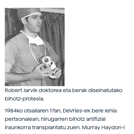
Robert Jarvik doktorea eta berak diseinatutako
bihotz-protesia.
1984ko otsailaren 17an, DeVries-ek bere lehia
pertsonalean, hirugarren bihotz artifizial
iraunkorra transplantatu zuen. Murray Haydon-i