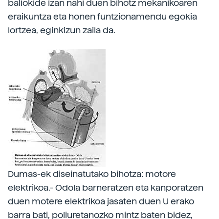
baliokide izan nahi duen bihotz mekanikoaren
eraikuntza eta honen funtzionamendu egokia
lortzea, eginkizun zaila da.
Dumas-ek diseinatutako bihotza: motore
elektrikoa.- Odola barneratzen eta kanporatzen
duen motere elektrikoa jasaten duen U erako
barra bati, poliuretanozko mintz baten bidez,