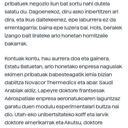
pribatuek negozio ilun bat sortu nahi dutela
salatu du. Dagoenekoz, diru asko inbertitzen ari
dira, eta ikus daitekeenez, epe laburrera ez da
errentagarria; baina epe luzera bai. Hots, beraiek
izango bait lirateke arlo honetan hornitzaile
bakarrak.
Kontuak kontu, hau aurrera doa eta gainera,
Estatu Batuetan, arlo honetako enpresa nagusiak
ekimen pribatuak babesteagatik lehia bizian
dabiltza Novacor Thermedics eta abar. Saudi
Arabiak aldiz, Lapeyre doktore frantsesak
Aérospatiale enpresa aeronatukoaren laguntzaz
garatu duen modulu esperimentalari bultza nai
dio. Utah-eko unibertsitateko kolff eta Iarvik
doktore amerikarrak eta Akutsu, doktore