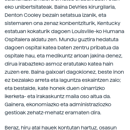
eko unibertsitateak. Baina DeVries kirurgilaria,
Denton Cooley bezain setatsua izanik, eta
sistemaren ona zenaz konbentziturik, Kentucky
estatuan kokaturik dagoen Louisville-ko Humana
Ospitalera aldatu zen. Mundu guztira hedatuta
dagoen ospital katea baten zentru pribatua da
ospitale hau, eta medikuntz arloan jakina denez,
dirua irabazteko asmoz eratutako katea hain
zuzen ere. Baina gaixoari dagokionez, beste inon
ez bezalako arreta eta laguntza eskaintzen zaio;
eta bestalde, kate honek duen oinarrizko
ikerketa- eta irakaskuntz maila oso altua da.
Gainera, ekonomiazko eta administraziozko
gestioak zehatz-mehatz eramaten dira.
Beraz, hiru atal hauek kontutan hartuz, osasun