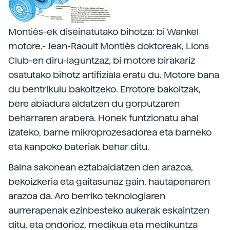
Montiès-ek diseinatutako bihotza: bi Wankel
motore.- Jean-Raoult Montiès doktoreak, Lions
Club-en diru-laguntzaz, bi motore birakariz
osatutako bihotz artifiziala eratu du. Motore bana
du bentrikulu bakoitzeko. Errotore bakoitzak,
bere abiadura aldatzen du gorputzaren
beharraren arabera. Honek funtzionatu ahal
izateko, barne mikroprozesadorea eta barneko
eta kanpoko bateriak behar ditu.
Baina sakonean eztabaidatzen den arazoa,
bekoizkeria eta gaitasunaz gain, hautapenaren
arazoa da. Aro berriko teknologiaren
aurrerapenak ezinbesteko aukerak eskaintzen
ditu, eta ondorioz, medikua eta medikuntza