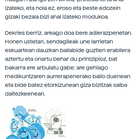
izateko, eta nola ez, eroso eta beste edozein
gizaki bezala bizi ahal izateko modukoa.
Dekries berriz, areago doa bere adierazpenetan.
Honen ustetan, sendagileak une larrietan
eskuartean dauzkan baliabide guztien erabilera
aztertu eta onartu behar du printzipioz, bat
bakarra ere arbuiatu gabe; are gehiago
medikuntzaren aurrerapenerako balio duenean
eta bide batez etorkizunean giza bizitzak salba
daitezkeenean.