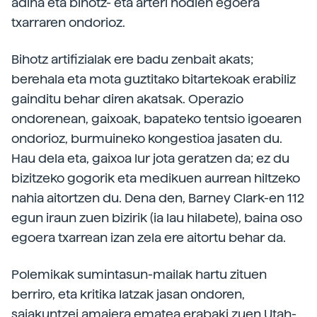
adina eta bihotz- eta arteri hodien egoera
txarraren ondorioz.
Bihotz artifizialak ere badu zenbait akats;
berehala eta mota guztitako bitartekoak erabiliz
gainditu behar diren akatsak. Operazio
ondorenean, gaixoak, bapateko tentsio igoearen
ondorioz, burmuineko kongestioa jasaten du.
Hau dela eta, gaixoa lur jota geratzen da; ez du
bizitzeko gogorik eta medikuen aurrean hiltzeko
nahia aitortzen du. Dena den, Barney Clark-en 112
egun iraun zuen bizirik (ia lau hilabete), baina oso
egoera txarrean izan zela ere aitortu behar da.
Polemikak sumintasun-mailak hartu zituen
berriro, eta kritika latzak jasan ondoren,
saiakuntzei amaiera ematea erabaki zuen Utah-