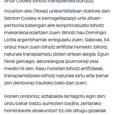
Artur Cooley bihotz-transplantea burutuz.
Houston-eko (Texas) unibertsitatean doktore den
Denton Cooley-k berrogeitazazpi urte zituen
pertsona batengan aire konprimatuzko bihotz
mekanikoa ezartzen zuen. Bihotz hau Domingo
Liotta argentinarrak erregulatu zuen. Gaixoak, 54
orduz iraun zuen bihotz artifizial honekin; bihotz
naturala transplantatu zioten artean alegia. Egun
t'erdi geroago, alboreangoa (pulmonia) zela
medio hil zen. Kasu honetan bihotz artifizialak,
transplantatzeko bihotz naturala lortu arte behar
zen denboraz irauteko balio izan zuen.
Honen ondorioz, eztabaida larriagotu egin zen:
ordu bakar batzu aurrezten badira, zertarako
horrenbeste ebakuntza? Ez ote ditugu gizakiak